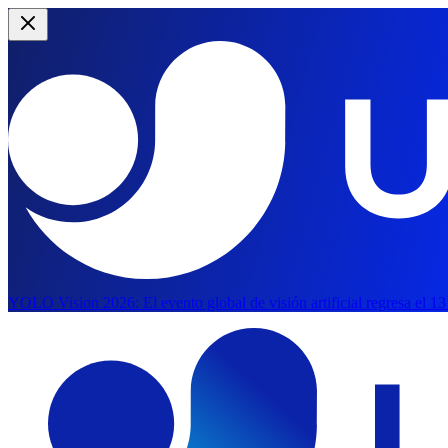
YOLO Vision 2026:
El evento global de visión artificial regresa el 1
Saltar al contenido principal