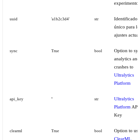
experimento
Identificador
uuid
'a1b2c3d4'
str
único para lo
ajustes actua
Option to sy
sync
True
bool
analytics and
crashes to
Ultralytics
Platform
Ultralytics
api_key
''
str
Platform
API
Key
Option to us
clearml
True
bool
ClearML