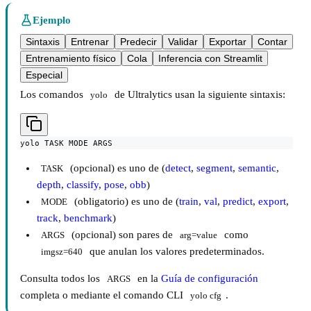
Ejemplo
Sintaxis
Entrenar
Predecir
Validar
Exportar
Contar
Entrenamiento físico
Cola
Inferencia con Streamlit
Especial
Los comandos
de Ultralytics usan la siguiente sintaxis:
yolo
yolo TASK MODE ARGS
(opcional) es uno de (
detect
,
segment
,
semantic
,
TASK
depth
,
classify
,
pose
,
obb
)
(obligatorio) es uno de (
train
,
val
,
predict
,
export
,
MODE
track
,
benchmark
)
(opcional) son pares de
como
ARGS
arg=value
que anulan los valores predeterminados.
imgsz=640
Consulta todos los
en la
Guía de configuración
ARGS
completa o mediante el comando CLI
.
yolo cfg