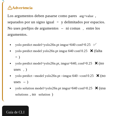
Advertencia
Los argumentos deben pasarse como pares
,
arg=value
separados por un signo igual
y delimitados por espacios.
=
No uses prefijos de argumentos
ni comas
entre los
--
,
argumentos.
✅
yolo predict model=yolo26n.pt imgsz=640 conf=0.25
❌ (falta
yolo predict model yolo26n.pt imgsz 640 conf 0.25
)
=
❌ (no
yolo predict model=yolo26n.pt, imgsz=640, conf=0.25
uses
)
,
❌ (no
yolo predict --model yolo26n.pt --imgsz 640 --conf 0.25
uses
)
--
❌ (usa
yolo solution model=yolo26n.pt imgsz=640 conf=0.25
, no
)
solutions
solution
Guía de CLI