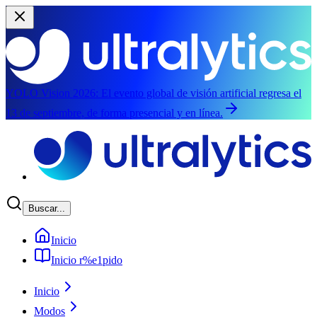
YOLO Vision 2026:
El evento global de visión artificial regresa el
13 de septiembre, de forma presencial y en línea.
Saltar al contenido principal
Buscar...
Inicio
Inicio r%e1pido
Inicio
Modos