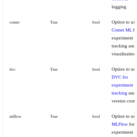
logging
Option to us
comet
True
bool
Comet ML
fo
experiment
tracking and
visualization
Option to us
dvc
True
bool
DVC for
experiment
tracking
and
version contr
Option to us
mlflow
True
bool
MLFlow
for
experiment