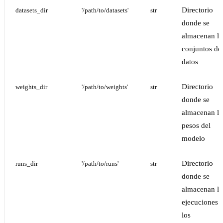
Directorio
datasets_dir
'/path/to/datasets'
str
donde se
almacenan lo
conjuntos de
datos
Directorio
weights_dir
'/path/to/weights'
str
donde se
almacenan lo
pesos del
modelo
Directorio
runs_dir
'/path/to/runs'
str
donde se
almacenan la
ejecuciones 
los