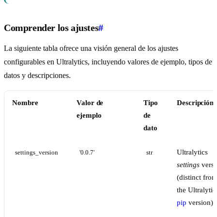
Comprender los ajustes
#
La siguiente tabla ofrece una visión general de los ajustes
configurables en Ultralytics, incluyendo valores de ejemplo, tipos de
datos y descripciones.
Nombre
Valor de
Tipo
Descripción
ejemplo
de
dato
Ultralytics
settings_version
'0.0.7'
str
settings
versi
(distinct fro
the Ultralytic
pip
version)