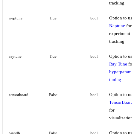
tracking
Option to us
neptune
True
bool
Neptune
for
experiment
tracking
Option to us
raytune
True
bool
Ray Tune
for
hyperparame
tuning
Option to us
tensorboard
False
bool
TensorBoard
for
visualization
Option to us
wandb
False
bool