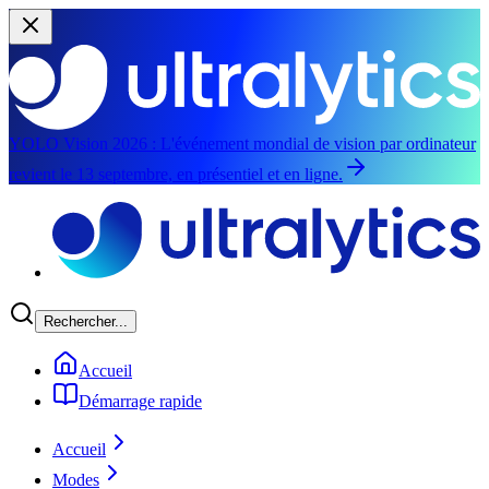
YOLO Vision 2026 :
L'événement mondial de vision par ordinateur
revient le 13 septembre, en présentiel et en ligne.
Aller au contenu principal
Rechercher...
Accueil
Démarrage rapide
Accueil
Modes