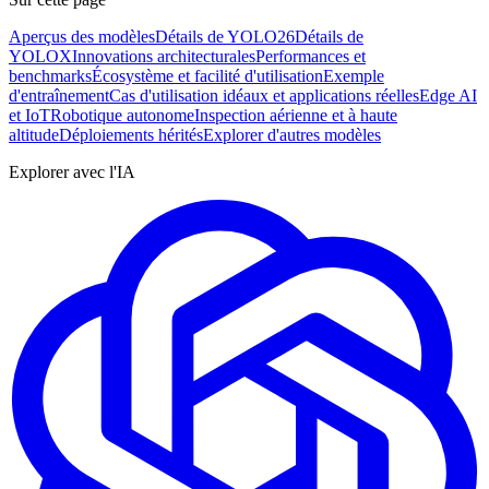
Aperçus des modèles
Détails de YOLO26
Détails de
YOLOX
Innovations architecturales
Performances et
benchmarks
Écosystème et facilité d'utilisation
Exemple
d'entraînement
Cas d'utilisation idéaux et applications réelles
Edge AI
et IoT
Robotique autonome
Inspection aérienne et à haute
altitude
Déploiements hérités
Explorer d'autres modèles
Explorer avec l'IA