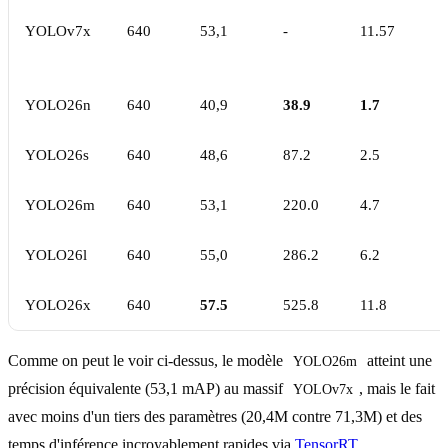
YOLOv7x
640
53,1
-
11.57
YOLO26n
640
40,9
38.9
1.7
YOLO26s
640
48,6
87.2
2.5
YOLO26m
640
53,1
220.0
4.7
YOLO26l
640
55,0
286.2
6.2
YOLO26x
640
57.5
525.8
11.8
Comme on peut le voir ci-dessus, le modèle
atteint une
YOLO26m
précision équivalente (53,1 mAP) au massif
, mais le fait
YOLOv7x
avec moins d'un tiers des paramètres (20,4M contre 71,3M) et des
temps d'inférence incroyablement rapides via
TensorRT
.