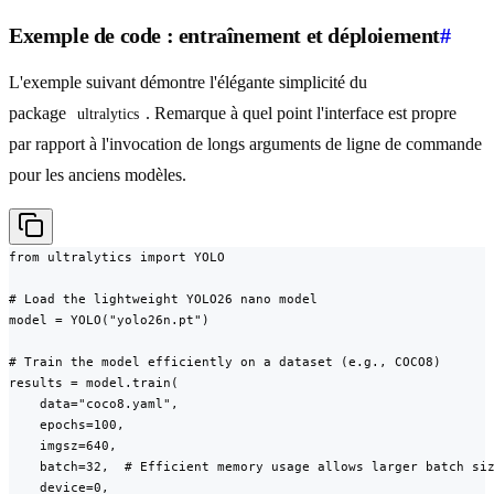
Exemple de code : entraînement et déploiement
#
L'exemple suivant démontre l'élégante simplicité du
package
. Remarque à quel point l'interface est propre
ultralytics
par rapport à l'invocation de longs arguments de ligne de commande
pour les anciens modèles.
from ultralytics import YOLO

# Load the lightweight YOLO26 nano model

model = YOLO("yolo26n.pt")

# Train the model efficiently on a dataset (e.g., COCO8)

results = model.train(

    data="coco8.yaml",

    epochs=100,

    imgsz=640,

    batch=32,  # Efficient memory usage allows larger batch siz
    device=0,
