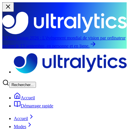
YOLO Vision 2026 :
L'événement mondial de vision par ordinateur
revient le 13 septembre, en personne et en ligne.
Aller au contenu principal
Rechercher...
Accueil
Démarrage rapide
Accueil
Modes