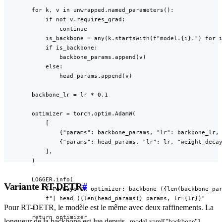
        for k, v in unwrapped.named_parameters():

            if not v.requires_grad:

                continue

            is_backbone = any(k.startswith(f"model.{i}.") for i
            if is_backbone:

                backbone_params.append(v)

            else:

                head_params.append(v)

        backbone_lr = lr * 0.1

        optimizer = torch.optim.AdamW(

            [

                {"params": backbone_params, "lr": backbone_lr, 
                {"params": head_params, "lr": lr, "weight_decay
            ],

        )

        LOGGER.info(

Variante RT-DETR
#
            f"PerLayerLR optimizer: backbone ({len(backbone_par
            f"| head ({len(head_params)} params, lr={lr})"

Pour RT-DETR, le modèle est le même avec deux raffinements. La
        )

        return optimizer

longueur de la backbone est lue depuis
model.yaml["backbone"]