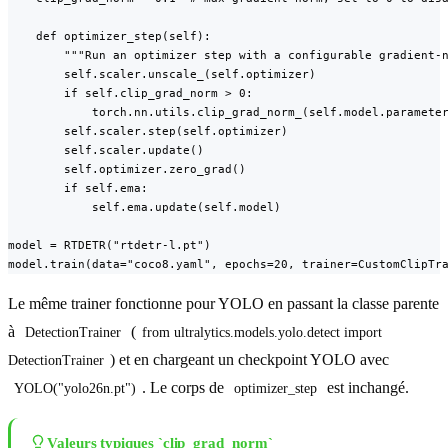
    def optimizer_step(self):

        """Run an optimizer step with a configurable gradient-n
        self.scaler.unscale_(self.optimizer)

        if self.clip_grad_norm > 0:

            torch.nn.utils.clip_grad_norm_(self.model.parameter
        self.scaler.step(self.optimizer)

        self.scaler.update()

        self.optimizer.zero_grad()

        if self.ema:

            self.ema.update(self.model)

model = RTDETR("rtdetr-l.pt")

model.train(data="coco8.yaml", epochs=20, trainer=CustomClipTr
Le même trainer fonctionne pour YOLO en passant la classe parente
à
(
DetectionTrainer
from ultralytics.models.yolo.detect import 
) et en chargeant un checkpoint YOLO avec
DetectionTrainer
. Le corps de
est inchangé.
YOLO("yolo26n.pt")
optimizer_step
Valeurs typiques `clip_grad_norm`