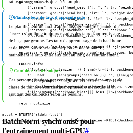
ratios plus grands tels que
ou plus.
        param_groups = [

0.5
            {"params": groups["head_weight"], "lr": lr, "weight
            {"params": groups["head_bn"], "lr": lr, "weight_dec
Planificateur de taux d'apprentissage
            {"params": groups["head_bias"], "lr": lr, "weight_d
            {"params": groups["backbone_weight"], "lr": backbon
Le planificateur de taux d'apprentissage intégré (
ou
cosine
            {"params": groups["backbone_bn"], "lr": backbone_lr
) s'applique toujours en plus des taux d'apprentissage
linear
            {"params": groups["backbone_bias"], "lr": backbone_
de base par groupe. Les taux d'apprentissage de la backbone
        ]

        param_groups = [pg for pg in param_groups if pg["params
et de la tête suivront le même plan de décroissance,
        optimizer = getattr(torch.optim, name)(param_groups, be
maintenant le ratio entre eux tout au long de l'entraînement.
        LOGGER.info(

            f"{colorstr('optimizer:')} {name}(lr={lr}, backbone
Combiner les techniques
            f"  Head:     {len(groups['head_bn'])} bn, {len(gro
Ces personnalisations peuvent être combinées dans une seule
            f"{len(groups['head_bias'])} bias (lr={lr})\n"

            f"  Backbone: {len(groups['backbone_bn'])} bn, {len
classe de trainer en surchargeant plusieurs méthodes et en
            f"{len(groups['backbone_bias'])} bias (lr={backbone
ajoutant des callbacks selon les besoins.
        )

        return optimizer

model = RTDETR("rtdetr-l.pt")

BatchNorm synchronisé pour
model.train(data="coco8.yaml", epochs=20, trainer=RTDETRBackbo
l'entraînement multi-GPU
#