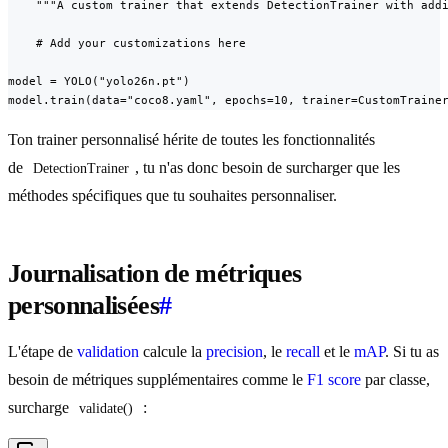
    """A custom trainer that extends DetectionTrainer with addi
    # Add your customizations here

model = YOLO("yolo26n.pt")

model.train(data="coco8.yaml", epochs=10, trainer=CustomTraine
Ton trainer personnalisé hérite de toutes les fonctionnalités
de
, tu n'as donc besoin de surcharger que les
DetectionTrainer
méthodes spécifiques que tu souhaites personnaliser.
Journalisation de métriques
personnalisées
#
L'étape de
validation
calcule la
precision
, le
recall
et le
mAP
. Si tu as
besoin de métriques supplémentaires comme le
F1 score
par classe,
surcharge
:
validate()