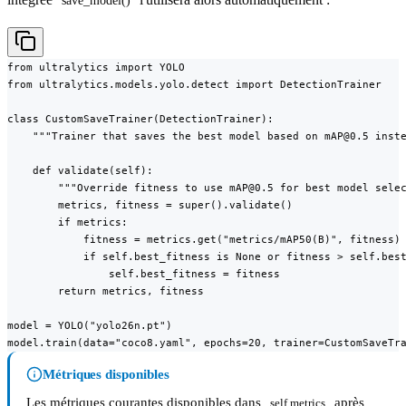
save_model()
from ultralytics import YOLO

from ultralytics.models.yolo.detect import DetectionTrainer

class CustomSaveTrainer(DetectionTrainer):

    """Trainer that saves the best model based on mAP@0.5 inste
    def validate(self):

        """Override fitness to use mAP@0.5 for best model selec
        metrics, fitness = super().validate()

        if metrics:

            fitness = metrics.get("metrics/mAP50(B)", fitness)

            if self.best_fitness is None or fitness > self.best
                self.best_fitness = fitness

        return metrics, fitness

model = YOLO("yolo26n.pt")

model.train(data="coco8.yaml", epochs=20, trainer=CustomSaveTr
Métriques disponibles
Les métriques courantes disponibles dans
après
self.metrics