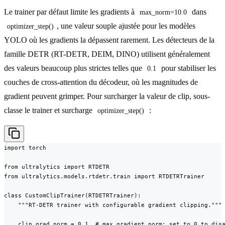
Le trainer par défaut limite les gradients à
dans
max_norm=10.0
, une valeur souple ajustée pour les modèles
optimizer_step()
YOLO où les gradients la dépassent rarement. Les détecteurs de la
famille DETR (RT-DETR, DEIM, DINO) utilisent généralement
des valeurs beaucoup plus strictes telles que
pour stabiliser les
0.1
couches de cross-attention du décodeur, où les magnitudes de
gradient peuvent grimper. Pour surcharger la valeur de clip, sous-
classe le trainer et surcharge
:
optimizer_step()
import torch

from ultralytics import RTDETR

from ultralytics.models.rtdetr.train import RTDETRTrainer

class CustomClipTrainer(RTDETRTrainer):

    """RT-DETR trainer with configurable gradient clipping."""

    clip_grad_norm = 0.1  # max gradient norm; set to 0 to disa