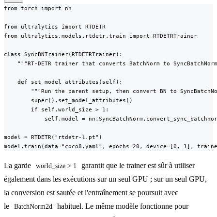
from torch import nn

from ultralytics import RTDETR

from ultralytics.models.rtdetr.train import RTDETRTrainer

class SyncBNTrainer(RTDETRTrainer):

    """RT-DETR trainer that converts BatchNorm to SyncBatchNorm
    def set_model_attributes(self):

        """Run the parent setup, then convert BN to SyncBatchNo
        super().set_model_attributes()

        if self.world_size > 1:

            self.model = nn.SyncBatchNorm.convert_sync_batchnor
model = RTDETR("rtdetr-l.pt")

model.train(data="coco8.yaml", epochs=20, device=[0, 1], train
La garde
garantit que le trainer est sûr à utiliser
world_size > 1
également dans les exécutions sur un seul GPU ; sur un seul GPU,
la conversion est sautée et l'entraînement se poursuit avec
le
habituel. Le même modèle fonctionne pour
BatchNorm2d