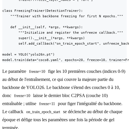
class FreezingTrainer(DetectionTrainer):

    """Trainer with backbone freezing for first N epochs."""

    def __init__(self, *args, **kwargs):

        """Initialize and register the unfreeze callback."""

        super().__init__(*args, **kwargs)

        self.add_callback("on_train_epoch_start", unfreeze_back
model = YOLO("yolo26n.pt")

model.train(data="coco8.yaml", epochs=20, freeze=10, trainer=F
Le paramètre
fige les 10 premières couches (indices 0-9)
freeze=10
au début de l'entraînement, ce qui couvre la majeure partie du
backbone de YOLO26. Le backbone s'étend des couches 0 à 10,
donc
laisse le dernier bloc C2PSA (couche 10)
freeze=10
entraînable ; utilise
pour figer l'intégralité du backbone.
freeze=11
Le callback
se déclenche au début de chaque
on_train_epoch_start
époque et défige tous les paramètres une fois la période de gel
terminée.