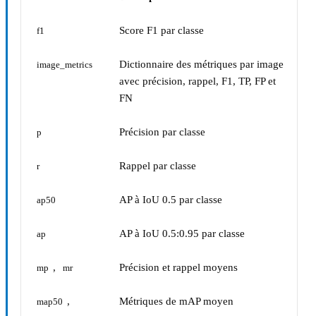
Score F1 par classe
f1
Dictionnaire des métriques par image
image_metrics
avec précision, rappel, F1, TP, FP et
FN
Précision par classe
p
Rappel par classe
r
AP à IoU 0.5 par classe
ap50
AP à IoU 0.5:0.95 par classe
ap
,
Précision et rappel moyens
mp
mr
,
Métriques de mAP moyen
map50