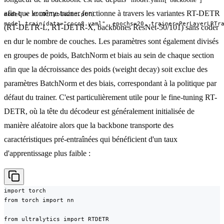
afin que le même trainer fonctionne à travers les variantes RT-DETR
model = YOLO("yolo26n.pt")

model.train(data="coco8.yaml", epochs=20, trainer=PerLayerLRTr
(RT-DETR-L, RT-DETR-X, backbones ResNet-50/101) sans coder
en dur le nombre de couches. Les paramètres sont également divisés
en groupes de poids, BatchNorm et biais au sein de chaque section
afin que la décroissance des poids (weight decay) soit exclue des
paramètres BatchNorm et des biais, correspondant à la politique par
défaut du trainer. C'est particulièrement utile pour le fine-tuning RT-
DETR, où la tête du décodeur est généralement initialisée de
manière aléatoire alors que la backbone transporte des
caractéristiques pré-entraînées qui bénéficient d'un taux
d'apprentissage plus faible :
import torch

from torch import nn

from ultralytics import RTDETR
