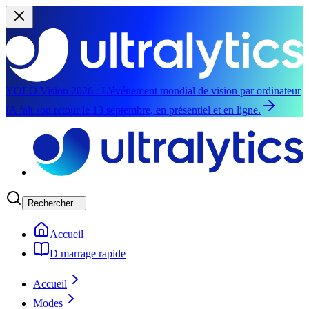
YOLO Vision 2026 :
L'événement mondial de vision par ordinateur
IA fait son retour le 13 septembre, en présentiel et en ligne.
Passer au contenu principal
Rechercher...
Accueil
D marrage rapide
Accueil
Modes