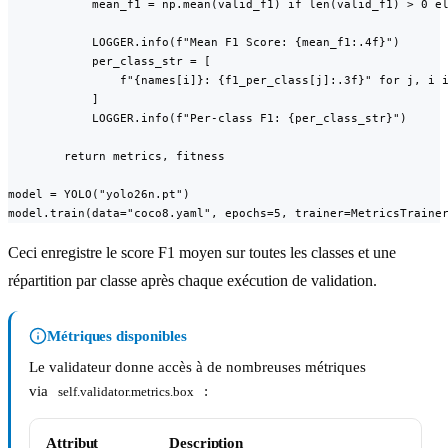
            mean_f1 = np.mean(valid_f1) if len(valid_f1) > 0 el
            LOGGER.info(f"Mean F1 Score: {mean_f1:.4f}")

            per_class_str = [

                f"{names[i]}: {f1_per_class[j]:.3f}" for j, i i
            ]

            LOGGER.info(f"Per-class F1: {per_class_str}")

        return metrics, fitness

model = YOLO("yolo26n.pt")

model.train(data="coco8.yaml", epochs=5, trainer=MetricsTraine
Ceci enregistre le score F1 moyen sur toutes les classes et une
répartition par classe après chaque exécution de validation.
Métriques disponibles
Le validateur donne accès à de nombreuses métriques
via
:
self.validator.metrics.box
Attribut
Description