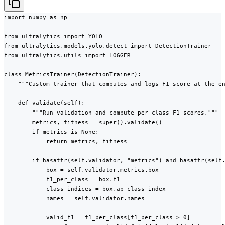
import numpy as np

from ultralytics import YOLO

from ultralytics.models.yolo.detect import DetectionTrainer

from ultralytics.utils import LOGGER

class MetricsTrainer(DetectionTrainer):

    """Custom trainer that computes and logs F1 score at the en
    def validate(self):

        """Run validation and compute per-class F1 scores."""

        metrics, fitness = super().validate()

        if metrics is None:

            return metrics, fitness

        if hasattr(self.validator, "metrics") and hasattr(self.
            box = self.validator.metrics.box

            f1_per_class = box.f1

            class_indices = box.ap_class_index

            names = self.validator.names

            valid_f1 = f1_per_class[f1_per_class > 0]
