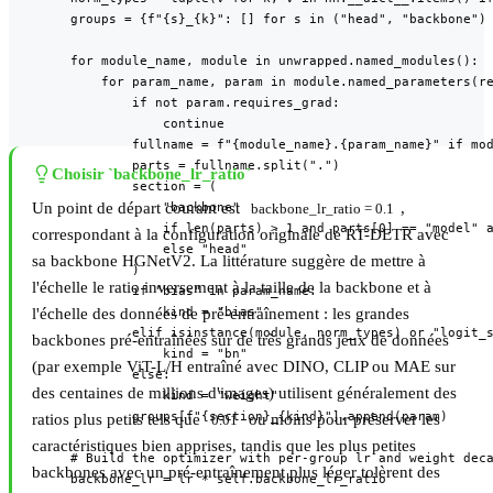
        groups = {f"{s}_{k}": [] for s in ("head", "backbone") 
        for module_name, module in unwrapped.named_modules():

            for param_name, param in module.named_parameters(re
                if not param.requires_grad:

                    continue

                fullname = f"{module_name}.{param_name}" if mod
                parts = fullname.split(".")

Choisir `backbone_lr_ratio`
                section = (

                    "backbone"

Un point de départ courant est
,
backbone_lr_ratio = 0.1
                    if len(parts) > 1 and parts[0] == "model" a
correspondant à la configuration originale de RT-DETR avec
                    else "head"

sa backbone HGNetV2. La littérature suggère de mettre à
                )

l'échelle le ratio inversement à la taille de la backbone et à
                if "bias" in param_name:

                    kind = "bias"

l'échelle des données de pré-entraînement : les grandes
                elif isinstance(module, norm_types) or "logit_s
backbones pré-entraînées sur de très grands jeux de données
                    kind = "bn"

(par exemple ViT-L/H entraîné avec DINO, CLIP ou MAE sur
                else:

des centaines de millions d'images) utilisent généralement des
                    kind = "weight"

                groups[f"{section}_{kind}"].append(param)

ratios plus petits tels que
ou moins pour préserver les
0.01
caractéristiques bien apprises, tandis que les plus petites
        # Build the optimizer with per-group lr and weight deca
backbones avec un pré-entraînement plus léger tolèrent des
        backbone_lr = lr * self.backbone_lr_ratio
