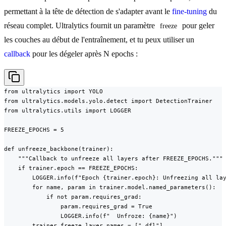
permettant à la tête de détection de s'adapter avant le
fine-tuning
du
réseau complet. Ultralytics fournit un paramètre
pour geler
freeze
les couches au début de l'entraînement, et tu peux utiliser un
callback
pour les dégeler après N epochs :
from ultralytics import YOLO

from ultralytics.models.yolo.detect import DetectionTrainer

from ultralytics.utils import LOGGER

FREEZE_EPOCHS = 5

def unfreeze_backbone(trainer):

    """Callback to unfreeze all layers after FREEZE_EPOCHS."""

    if trainer.epoch == FREEZE_EPOCHS:

        LOGGER.info(f"Epoch {trainer.epoch}: Unfreezing all lay
        for name, param in trainer.model.named_parameters():

            if not param.requires_grad:

                param.requires_grad = True

                LOGGER.info(f"  Unfroze: {name}")

        trainer.freeze_layer_names = [".dfl"]
