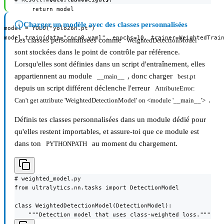
        return model

Charger un modèle avec des classes personnalisées
model = YOLO("yolo26n.pt")

model.train(data="coco8.yaml", epochs=10, trainer=WeightedTrai
Les classes personnalisées comme
WeightedDetectionModel
sont stockées dans le point de contrôle par référence.
Lorsqu'elles sont définies dans un script d'entraînement, elles
appartiennent au module
, donc charger
__main__
best.pt
depuis un script différent déclenche l'erreur
AttributeError: 
.
Can't get attribute 'WeightedDetectionModel' on <module '__main__'>
Définis tes classes personnalisées dans un module dédié pour
qu'elles restent importables, et assure-toi que ce module est
dans ton
au moment du chargement.
PYTHONPATH
# weighted_model.py

from ultralytics.nn.tasks import DetectionModel

class WeightedDetectionModel(DetectionModel):

    """Detection model that uses class-weighted loss."""