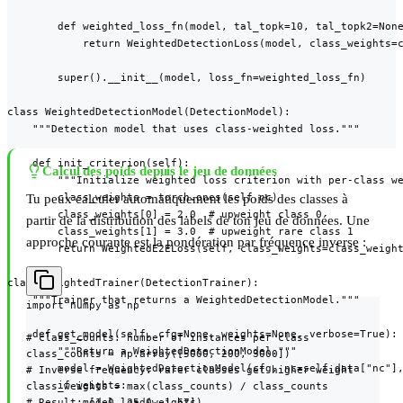
        def weighted_loss_fn(model, tal_topk=10, tal_topk2=None
            return WeightedDetectionLoss(model, class_weights=c
        super().__init__(model, loss_fn=weighted_loss_fn)

class WeightedDetectionModel(DetectionModel):

    """Detection model that uses class-weighted loss."""

    def init_criterion(self):

Calcul des poids depuis le jeu de données
        """Initialize weighted loss criterion with per-class we
        class_weights = torch.ones(self.nc)

Tu peux calculer automatiquement les poids des classes à
        class_weights[0] = 2.0  # upweight class 0

partir de la distribution des labels de ton jeu de données. Une
        class_weights[1] = 3.0  # upweight rare class 1

approche courante est la pondération par fréquence inverse :
        return WeightedE2ELoss(self, class_weights=class_weight
class WeightedTrainer(DetectionTrainer):

    """Trainer that returns a WeightedDetectionModel."""

import numpy as np

    def get_model(self, cfg=None, weights=None, verbose=True):

# class_counts: number of instances per class

        """Return a WeightedDetectionModel."""

class_counts = np.array([5000, 200, 3000])

        model = WeightedDetectionModel(cfg, nc=self.data["nc"],
# Inverse frequency: rarer classes get higher weight

        if weights:

class_weights = max(class_counts) / class_counts

# Result: [1.0, 25.0, 1.67]
            model.load(weights)
