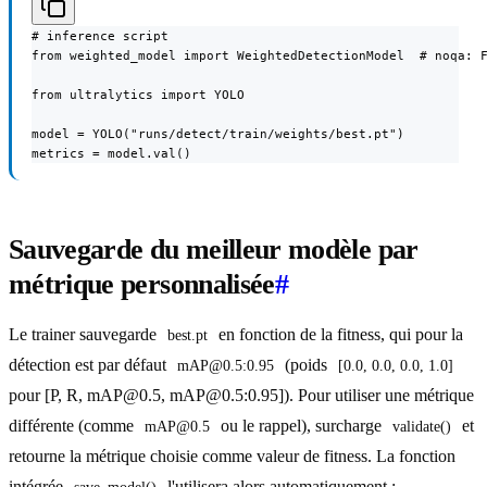
# inference script

from weighted_model import WeightedDetectionModel  # noqa: F
from ultralytics import YOLO

model = YOLO("runs/detect/train/weights/best.pt")

metrics = model.val()
Sauvegarde du meilleur modèle par
métrique personnalisée
#
Le trainer sauvegarde
en fonction de la fitness, qui pour la
best.pt
détection est par défaut
(poids
mAP@0.5:0.95
[0.0, 0.0, 0.0, 1.0]
pour [P, R, mAP@0.5, mAP@0.5:0.95]). Pour utiliser une métrique
différente (comme
ou le rappel), surcharge
et
mAP@0.5
validate()
retourne la métrique choisie comme valeur de fitness. La fonction
intégrée
l'utilisera alors automatiquement :