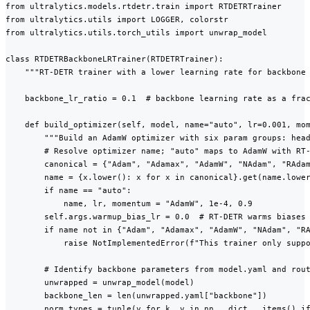
from ultralytics.models.rtdetr.train import RTDETRTrainer

from ultralytics.utils import LOGGER, colorstr

from ultralytics.utils.torch_utils import unwrap_model

class RTDETRBackboneLRTrainer(RTDETRTrainer):

    """RT-DETR trainer with a lower learning rate for backbone 
    backbone_lr_ratio = 0.1  # backbone learning rate as a frac
    def build_optimizer(self, model, name="auto", lr=0.001, mom
        """Build an AdamW optimizer with six param groups: head
        # Resolve optimizer name; "auto" maps to AdamW with RT-
        canonical = {"Adam", "Adamax", "AdamW", "NAdam", "RAdam
        name = {x.lower(): x for x in canonical}.get(name.lower
        if name == "auto":

            name, lr, momentum = "AdamW", 1e-4, 0.9

        self.args.warmup_bias_lr = 0.0  # RT-DETR warms biases 
        if name not in {"Adam", "Adamax", "AdamW", "NAdam", "RA
            raise NotImplementedError(f"This trainer only suppo
        # Identify backbone parameters from model.yaml and rout
        unwrapped = unwrap_model(model)

        backbone_len = len(unwrapped.yaml["backbone"])

        norm_types = tuple(v for k, v in nn.__dict__.items() if