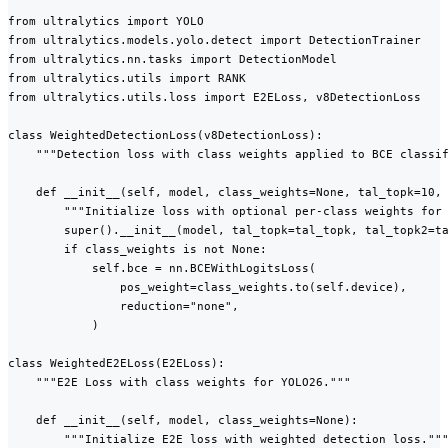
from ultralytics import YOLO

from ultralytics.models.yolo.detect import DetectionTrainer

from ultralytics.nn.tasks import DetectionModel

from ultralytics.utils import RANK

from ultralytics.utils.loss import E2ELoss, v8DetectionLoss

class WeightedDetectionLoss(v8DetectionLoss):

    """Detection loss with class weights applied to BCE classif
    def __init__(self, model, class_weights=None, tal_topk=10, 
        """Initialize loss with optional per-class weights for 
        super().__init__(model, tal_topk=tal_topk, tal_topk2=ta
        if class_weights is not None:

            self.bce = nn.BCEWithLogitsLoss(

                pos_weight=class_weights.to(self.device),

                reduction="none",

            )

class WeightedE2ELoss(E2ELoss):

    """E2E Loss with class weights for YOLO26."""

    def __init__(self, model, class_weights=None):

        """Initialize E2E loss with weighted detection loss."""