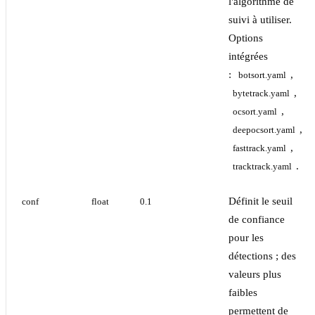
l'algorithme de
suivi à utiliser.
Options
intégrées
:
,
botsort.yaml
,
bytetrack.yaml
,
ocsort.yaml
,
deepocsort.yaml
,
fasttrack.yaml
.
tracktrack.yaml
Définit le seuil
conf
float
0.1
de confiance
pour les
détections ; des
valeurs plus
faibles
permettent de