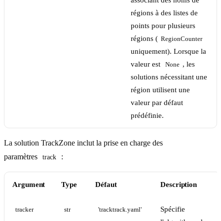
associant des noms de
régions à des listes de
points pour plusieurs
régions (
RegionCounter
uniquement). Lorsque la
valeur est
, les
None
solutions nécessitant une
région utilisent une
valeur par défaut
prédéfinie.
La solution TrackZone inclut la prise en charge des
paramètres
:
track
Argument
Type
Défaut
Description
Spécifie
tracker
str
'tracktrack.yaml'