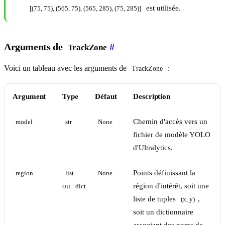
est utilisée.
[(75, 75), (565, 75), (565, 285), (75, 285)]
Arguments de
#
TrackZone
Voici un tableau avec les arguments de
:
TrackZone
Argument
Type
Défaut
Description
Chemin d'accès vers un
model
str
None
fichier de modèle YOLO
d'Ultralytics.
Points définissant la
region
list
None
ou
région d'intérêt, soit une
dict
liste de tuples
,
(x, y)
soit un dictionnaire