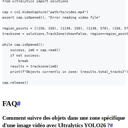
from ultralytics import solutions

cap = cv2.VideoCapture("path/to/video.mp4")

assert cap.isOpened(), "Error reading video file"

region_points = [(150, 150), (1130, 150), (1130, 570), (150, 57
trackzone = solutions.TrackZone(show=False, region=region_point
while cap.isOpened():

    success, im0 = cap.read()

    if not success:

        break

    results = trackzone(im0)

    print(f"Objects currently in zone: {results.total_tracks}")
cap.release()
FAQ
#
Comment suivre des objets dans une zone spécifique
d'une image vidéo avec Ultralytics YOLO26 ?
#