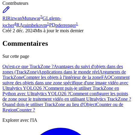
Contributeurs
5
RI
RizwanMunawar
GL
glenn-
4
1
1
jocher
RA
raimbekovm
PD
pderrenger
Créé
2 déc. 2024
Mis à jour
le mois dernier
Commentaires
Sur cette page
Qu'est-ce que TrackZone ?
Avantages du suivi d'objets dans des
zones (TrackZone)
Applications dans le monde réel
Arguments de
TrackZone
Compter les objets à l'intérieur de la zone
FAQ
Comment
suivre des objets dans une zone spécifique d'une image vidéo avec
Ultralytics YOLO26 ?
Comment puis-je utiliser TrackZone en
Python avec Ultralytics YOLO26 ?
Comment configurer les points
de zone pour le traitement vidéo en utilisant Ultralytics TrackZone ?
Quand dois-je utiliser TrackZone au lieu d'ObjectCounter ou de
RegionCounter ?
Explorer avec l'IA