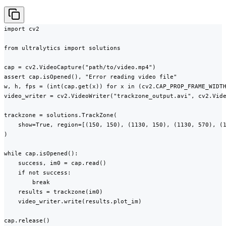
import cv2

from ultralytics import solutions

cap = cv2.VideoCapture("path/to/video.mp4")

assert cap.isOpened(), "Error reading video file"

w, h, fps = (int(cap.get(x)) for x in (cv2.CAP_PROP_FRAME_WIDTH
video_writer = cv2.VideoWriter("trackzone_output.avi", cv2.Vide
trackzone = solutions.TrackZone(

    show=True, region=[(150, 150), (1130, 150), (1130, 570), (1
)

while cap.isOpened():

    success, im0 = cap.read()

    if not success:

        break

    results = trackzone(im0)

    video_writer.write(results.plot_im)

cap.release()
