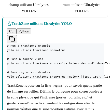
champ utilisant Ultralytics
route utilisant Ultralytics
YOLO26
YOLO26
TrackZone utilisant Ultralytics YOLO
CLI
Python
# Run a trackzone example

yolo solutions trackzone show=True

# Pass a source video

yolo solutions trackzone source="path/to/video.mp4" show=Tru
# Pass region coordinates

yolo solutions trackzone show=True region="[(150, 150), (11
TrackZone repose sur la liste
pour savoir quelle partie
region
de l'image surveiller. Définis le polygone pour correspondre à
la zone physique qui t'intéresse (portes, portails, etc.) et
garde
activé pendant la configuration afin de
show=True
pouvoir vérifier que la superposition s'aligne avec le flux