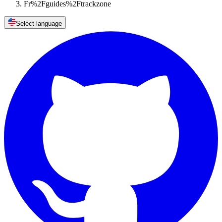
Fr%2Fguides%2Ftrackzone
Select language