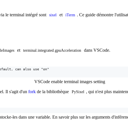
a le terminal intégré sont
et
. Ce guide démontre l'utilis
sixel
iTerm
et
dans VSCode.
bleImages
terminal.integrated.gpuAcceleration
fault, can also use "on"

. Il s'agit d'un
fork
de la bibliothèque
, qui n'est plus mainten
PySixel
stocke-les dans une variable. En savoir plus sur les arguments d'inférence