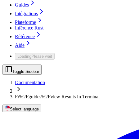
Guides
Intégrations
Plateforme
Inférence Rust
Référence
Aide
Loading
Please wait
Toggle Sidebar
Documentation
Fr%2Fguides%2Fview Results In Terminal
Select language