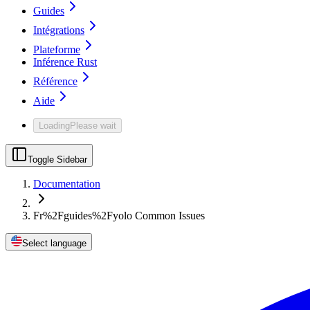
Guides
Intégrations
Plateforme
Inférence Rust
Référence
Aide
Loading
Please wait
Toggle Sidebar
Documentation
Fr%2Fguides%2Fyolo Common Issues
Select language