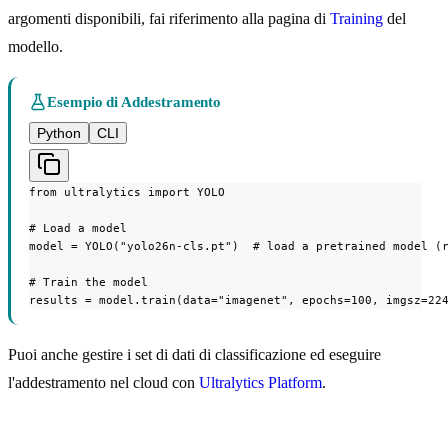
argomenti disponibili, fai riferimento alla pagina di
Training
del
modello.
Esempio di Addestramento
Python
CLI
from ultralytics import YOLO

# Load a model

model = YOLO("yolo26n-cls.pt")  # load a pretrained model (r
# Train the model

results = model.train(data="imagenet", epochs=100, imgsz=22
Puoi anche gestire i set di dati di classificazione ed eseguire
l'addestramento nel cloud con
Ultralytics Platform
.