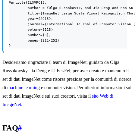
@article{ILSVRC15,

         author = {Olga Russakovsky and Jia Deng and Hao Su 
         title={ImageNet Large Scale Visual Recognition Chal
         year={2015},

         journal={International Journal of Computer Vision (
         volume={115},

         number={3},

         pages={211-252}

}
Desideriamo ringraziare il team di ImageNet, guidato da Olga
Russakovsky, Jia Deng e Li Fei-Fei, per aver creato e mantenuto il
set di dati ImageNet come risorsa preziosa per la comunità di ricerca
di
machine learning
e computer vision. Per ulteriori informazioni sul
set di dati ImageNet e sui suoi creatori, visita il
sito Web di
ImageNet
.
FAQ
#