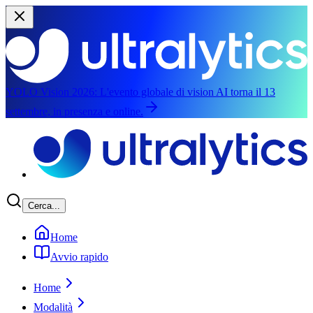
YOLO Vision 2026:
L'evento globale di vision AI torna il 13
settembre, in presenza e online.
Passa al contenuto principale
Cerca...
Home
Avvio rapido
Home
Modalità