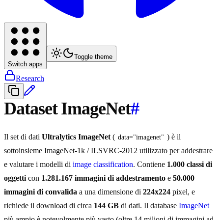
Toggle theme
Switch apps
Research
Dataset ImageNet
#
Il set di dati
Ultralytics ImageNet
(
) è il
data="imagenet"
sottoinsieme ImageNet-1k / ILSVRC-2012 utilizzato per addestrare
e valutare i modelli di
image classification
. Contiene
1.000 classi di
oggetti
con
1.281.167 immagini di addestramento
e
50.000
immagini di convalida
a una dimensione di
224x224
pixel, e
richiede il download di circa
144 GB
di dati. Il database
ImageNet
più ampio è notevolmente più vasto (oltre 14 milioni di immagini ad