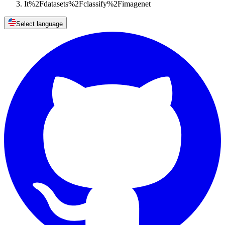
It%2Fdatasets%2Fclassify%2Fimagenet
Select language