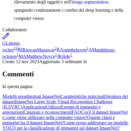
rilevamento degli oggetti e nell'
image segmentation
,
spingendo continuamente i confini del deep learning e della
computer vision.
Collaboratori
GL
glenn-
16
2
1
jocher
RI
RizwanMunawar
RA
raimbekovm
AM
ambitious-
1
1
1
octopus
MA
MatthewNoyce
JK
jk4e
Creato
12 nov 2023
Aggiornato
3 settimane fa
Commenti
In questa pagina
Modelli preaddestrati ImageNet
Caratteristiche principali
Struttura del
dataset
ImageNet Large Scale Visual Recognition Challenge
(ILSVRC)
Applicazioni
Utilizzo
Esempi di immagini e
annotazioni
Citazioni e riconoscimenti
FAQ
Cos'è il dataset ImageNet
e come viene utilizzato nella computer vision?
Quante classi e
immagini ha il dataset ImageNet?
Come posso addestrare un modello
YOLO per la classificazione di immagini sul dataset ImageNet?