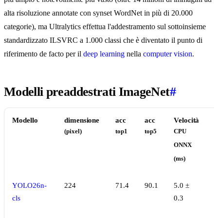
alta risoluzione annotate con synset WordNet in più di 20.000
categorie), ma Ultralytics effettua l'addestramento sul sottoinsieme
standardizzato ILSVRC a 1.000 classi che è diventato il punto di
riferimento de facto per il
deep learning
nella
computer vision
.
Modelli preaddestrati ImageNet
#
Modello
dimensione
acc
acc
Velocità
(pixel)
top1
top5
CPU
ONNX
(ms)
(
YOLO26n-
224
71.4
90.1
5.0 ±
cls
0.3