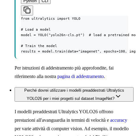
Python
CLI
from ultralytics import YOLO

# Load a model

model = YOLO("yolo26n-cls.pt")  # load a pretrained mo
# Train the model

results = model.train(data="imagenet", epochs=100, img
Per istruzioni di addestramento più approfondite, fai
riferimento alla nostra
pagina di addestramento
.
Perché dovrei utilizzare i modelli preaddestrati Ultralytics
YOLO26 per i miei progetti sul dataset ImageNet?
I modelli preaddestrati Ultralytics YOLO26 offrono
prestazioni all'avanguardia in termini di velocità e
accuracy
per varie attività di computer vision. Ad esempio, il modello