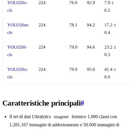
YOLO26s-
224
76.0
92.9
7.9 ±
cls
0.2
YOLO26m-
224
78.1
94.2
17.2 ±
cls
0.4
YOLO26l-
224
79.0
94.6
23.2 ±
cls
0.3
YOLO26x-
224
79.9
95.0
41.4 ±
cls
0.9
Caratteristiche principali
#
Il set di dati Ultralytics
fornisce 1.000 classi con
imagenet
1.281.167 immagini di addestramento e 50.000 immagini di