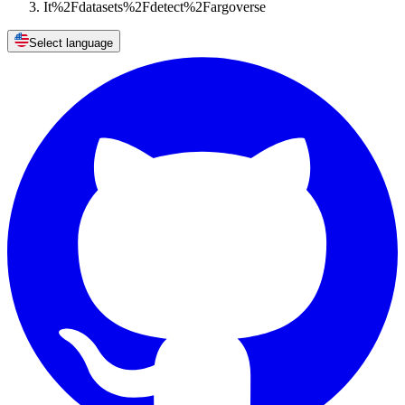
It%2Fdatasets%2Fdetect%2Fargoverse
Select language