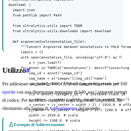
download: |

  import json

  from pathlib import Path

  from ultralytics.utils import TQDM

  from ultralytics.utils.downloads import download

  def argoverse2yolo(annotation_file):

      """Convert Argoverse dataset annotations to YOLO forma
      labels = {}

      with open(annotation_file, encoding="utf-8") as f:

          a = json.load(f)

      for annot in TQDM(a["annotations"], desc=f"Converting 
Utilizzo
#
          img_id = annot["image_id"]

          img_name = a["images"][img_id]["name"]

Per addestrare un modello YOLO26n sul dataset Argoverse per 100
          img_label_name = f"{Path(img_name).stem}.txt"

epoche
con una dimensione immagine di 640, usa i seguenti esempi
          cls = annot["category_id"]  # instance class id

          x_center, y_center, width, height = annot["bbox"]

di codice. Per un elenco completo degli argomenti disponibili, fai
          x_center = (x_center + width / 2) / 1920.0  # offs
riferimento alla pagina di
Addestramento
del modello.
          y_center = (y_center + height / 2) / 1200.0  # off
          width /= 1920.0  # scale

          height /= 1200.0  # scale

Esempio di Addestramento