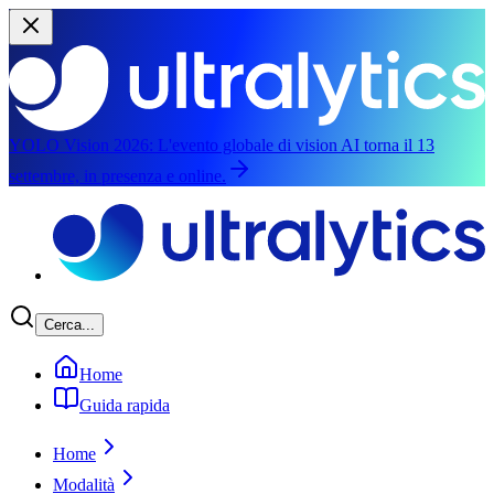
YOLO Vision 2026:
L'evento globale di vision AI torna il 13
settembre, in presenza e online.
Vai ai contenuti principali
Cerca...
Home
Guida rapida
Home
Modalità