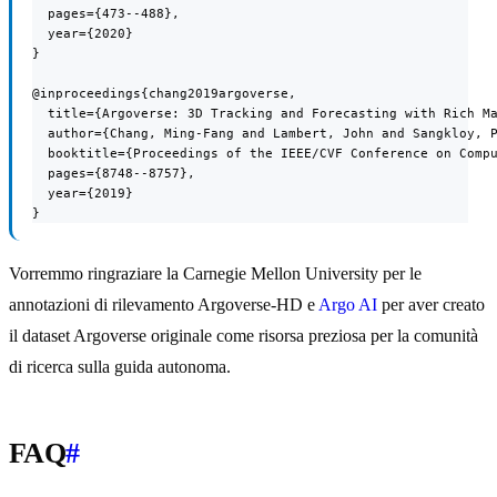
  pages={473--488},

  year={2020}

}

@inproceedings{chang2019argoverse,

  title={Argoverse: 3D Tracking and Forecasting with Rich Ma
  author={Chang, Ming-Fang and Lambert, John and Sangkloy, P
  booktitle={Proceedings of the IEEE/CVF Conference on Compu
  pages={8748--8757},

  year={2019}

}
Vorremmo ringraziare la Carnegie Mellon University per le
annotazioni di rilevamento Argoverse-HD e
Argo AI
per aver creato
il dataset Argoverse originale come risorsa preziosa per la comunità
di ricerca sulla guida autonoma.
FAQ
#