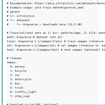
# Documentation: https://docs.ultralytics.com/datasets/detec
# Example usage: yolo train data=Argoverse.yaml

# parent

# ├── ultralytics

# └── datasets

#     └── Argoverse ← downloads here (31.5 GB)

# Train/val/test sets as 1) dir: path/to/imgs, 2) file: path
path: Argoverse # dataset root dir

train: Argoverse-1.1/images/train/ # train images (relative 
val: Argoverse-1.1/images/val/ # val images (relative to 'pa
test: Argoverse-1.1/images/test/ # test images (optional) ht
# Classes

names:

  0: person

  1: bicycle

  2: car

  3: motorcycle

  4: bus

  5: truck

  6: traffic_light

  7: stop_sign

# Download script/URL (optional) ---------------------------