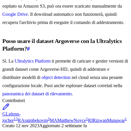
ospitato su Amazon S3, può ora essere scaricato manualmente da
Google Drive
. Il download automatico non funzionerà, quindi
recupera l'archivio prima di eseguire il comando di addestramento.
Posso usare il dataset Argoverse con la Ultralytics
Platform?
#
Sì. La
Ultralytics Platform
ti permette di caricare e gestire versioni di
grandi dataset come Argoverse-HD, quindi di addestrare e
distribuire modelli di
object detection
nel cloud senza una pesante
configurazione locale. Puoi anche esplorare dataset correlati nella
panoramica dei dataset di rilevamento
.
Contributori
GL
glenn-
13
3
1
1
jocher
RA
raimbekovm
MA
MatthewNoyce
RI
RizwanMunawar
Creato
12 nov 2023
Aggiornato
2 settimane fa