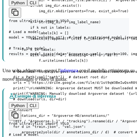
          img_dir = annotation_file.parents[2] / "Argoverse-
Python
CLI
          if not img_dir.exists():

              img_dir.mkdir(parents=True, exist_ok=True)

from ultralytics import YOLO

          k = str(img_dir / img_label_name)

          if k not in labels:

# Load a model

              labels[k] = []

model = YOLO("yolo26n.pt")  # load a pretrained model (recom
          labels[k].append(f"{cls} {x_center} {y_center} {wi
# Train the model

      for k in labels:

results = model.train(data="Argoverse.yaml", epochs=100, im
          with open(k, "w", encoding="utf-8") as f:

              f.writelines(labels[k])

Una volta addestrato, esegui l'
inferenza
con il modello ottimizzato su
  # Download 'https://argoverse-hd.s3.amazonaws.com/Argovers
  dir = Path(yaml["path"])  # dataset root dir

nuove immagini o video di guida:
  urls = ["https://drive.google.com/file/d/1st9qW3BeIwQsnR0t
  print("\n\nWARNING: Argoverse dataset MUST be downloaded m
  print(f"WARNING: Manually download Argoverse dataset '{url
Esempio di inferenza
  # download(urls, dir=dir)

Python
CLI
  # Convert

  annotations_dir = "Argoverse-HD/annotations/"

  (dir / "Argoverse-1.1" / "tracking").rename(dir / "Argover
from ultralytics import YOLO

  for d in "train.json", "val.json":

      argoverse2yolo(dir / annotations_dir / d)  # convert 
# Load a model
