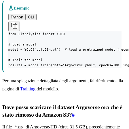
Esempio
Python
CLI
from ultralytics import YOLO

# Load a model

model = YOLO("yolo26n.pt")  # load a pretrained model (recom
# Train the model

results = model.train(data="Argoverse.yaml", epochs=100, im
Per una spiegazione dettagliata degli argomenti, fai riferimento alla
pagina di
Training
del modello.
Dove posso scaricare il dataset Argoverse ora che è
stato rimosso da Amazon S3?
#
Il file
di Argoverse-HD (circa 31,5 GB), precedentemente
*.zip