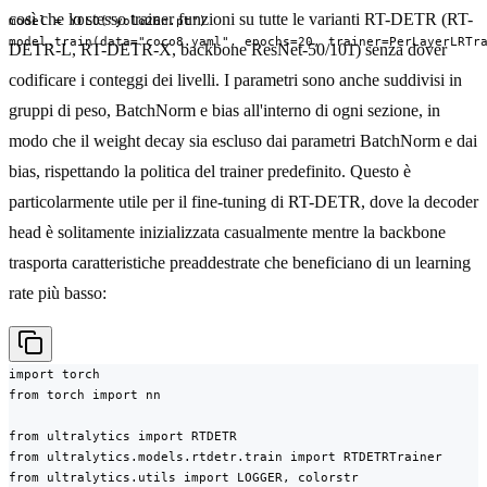
così che lo stesso trainer funzioni su tutte le varianti RT-DETR (RT-
model = YOLO("yolo26n.pt")

model.train(data="coco8.yaml", epochs=20, trainer=PerLayerLRTr
DETR-L, RT-DETR-X, backbone ResNet-50/101) senza dover
codificare i conteggi dei livelli. I parametri sono anche suddivisi in
gruppi di peso, BatchNorm e bias all'interno di ogni sezione, in
modo che il weight decay sia escluso dai parametri BatchNorm e dai
bias, rispettando la politica del trainer predefinito. Questo è
particolarmente utile per il fine-tuning di RT-DETR, dove la decoder
head è solitamente inizializzata casualmente mentre la backbone
trasporta caratteristiche preaddestrate che beneficiano di un learning
rate più basso:
import torch

from torch import nn

from ultralytics import RTDETR

from ultralytics.models.rtdetr.train import RTDETRTrainer

from ultralytics.utils import LOGGER, colorstr
