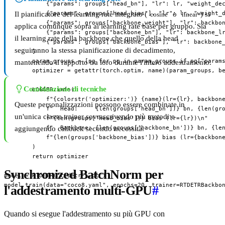
            {"params": groups["head_bn"], "lr": lr, "weight_dec
            {"params": groups["head_bias"], "lr": lr, "weight_d
Il pianificatore del learning rate integrato (
o
) si
cosine
linear
            {"params": groups["backbone_weight"], "lr": backbon
applica comunque sopra ai learning rate base per gruppo. Sia
            {"params": groups["backbone_bn"], "lr": backbone_lr
il learning rate della backbone che quello della head
            {"params": groups["backbone_bias"], "lr": backbone_
seguiranno la stessa pianificazione di decadimento,
        ]

        param_groups = [pg for pg in param_groups if pg["params
mantenendo il rapporto tra loro durante l'intero addestramento.
        optimizer = getattr(torch.optim, name)(param_groups, be
Combinazione di tecniche
        LOGGER.info(

            f"{colorstr('optimizer:')} {name}(lr={lr}, backbone
Queste personalizzazioni possono essere combinate in
            f"  Head:     {len(groups['head_bn'])} bn, {len(gro
un'unica classe trainer sovrascrivendo più metodi e
            f"{len(groups['head_bias'])} bias (lr={lr})\n"

            f"  Backbone: {len(groups['backbone_bn'])} bn, {len
aggiungendo callback secondo necessità.
            f"{len(groups['backbone_bias'])} bias (lr={backbone
        )

        return optimizer

Synchronized BatchNorm per
model = RTDETR("rtdetr-l.pt")

model.train(data="coco8.yaml", epochs=20, trainer=RTDETRBackbo
l'addestramento multi-GPU
#
Quando si esegue l'addestramento su più GPU con