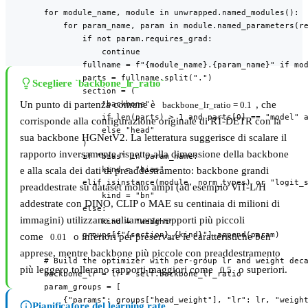
        for module_name, module in unwrapped.named_modules():

            for param_name, param in module.named_parameters(re
                if not param.requires_grad:

                    continue

                fullname = f"{module_name}.{param_name}" if mod
                parts = fullname.split(".")

Scegliere `backbone_lr_ratio`
                section = (

                    "backbone"

Un punto di partenza comune è
, che
backbone_lr_ratio = 0.1
                    if len(parts) > 1 and parts[0] == "model" a
corrisponde alla configurazione originale di RT-DETR con la
                    else "head"

sua backbone HGNetV2. La letteratura suggerisce di scalare il
                )

rapporto inversamente rispetto alla dimensione della backbone
                if "bias" in param_name:

                    kind = "bias"

e alla scala dei dati di preaddestramento: backbone grandi
                elif isinstance(module, norm_types) or "logit_s
preaddestrate su dataset molto ampi (ad esempio ViT-L/H
                    kind = "bn"

addestrate con DINO, CLIP o MAE su centinaia di milioni di
                else:

immagini) utilizzano solitamente rapporti più piccoli
                    kind = "weight"

                groups[f"{section}_{kind}"].append(param)

come
o inferiori per preservare le caratteristiche ben
0.01
apprese, mentre backbone più piccole con preaddestramento
        # Build the optimizer with per-group lr and weight deca
più leggero tollerano rapporti maggiori come
o superiori.
0.5
        backbone_lr = lr * self.backbone_lr_ratio

        param_groups = [

            {"params": groups["head_weight"], "lr": lr, "weight
Pianificatore del learning rate