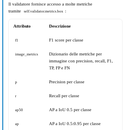
Il validatore fornisce accesso a molte metriche
tramite
:
self.validator.metrics.box
Attributo
Descrizione
F1 score per classe
f1
Dizionario delle metriche per
image_metrics
immagine con precision, recall, F1,
TP, FP e FN
Precision per classe
p
Recall per classe
r
AP a IoU 0.5 per classe
ap50
AP a IoU 0.5:0.95 per classe
ap