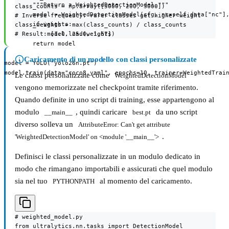
        """Return a WeightedDetectionModel."""

class_counts = np.array([5000, 200, 3000])

        model = WeightedDetectionModel(cfg, nc=self.data["nc"],
# Inverse frequency: rarer classes get higher weight

        if weights:

class_weights = max(class_counts) / class_counts

# Result: [1.0, 25.0, 1.67]
            model.load(weights)

        return model

Caricamento di un modello con classi personalizzate
model = YOLO("yolo26n.pt")

model.train(data="coco8.yaml", epochs=10, trainer=WeightedTrai
Le classi personalizzate come
WeightedDetectionModel
vengono memorizzate nel checkpoint tramite riferimento.
Quando definite in uno script di training, esse appartengono al
modulo
, quindi caricare
da uno script
__main__
best.pt
diverso solleva un
AttributeError: Can't get attribute 
.
'WeightedDetectionModel' on <module '__main__'>
Definisci le classi personalizzate in un modulo dedicato in
modo che rimangano importabili e assicurati che quel modulo
sia nel tuo
al momento del caricamento.
PYTHONPATH
# weighted_model.py

from ultralytics.nn.tasks import DetectionModel
