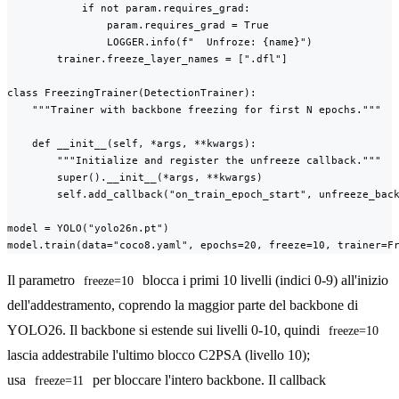
            if not param.requires_grad:

                param.requires_grad = True

                LOGGER.info(f"  Unfroze: {name}")

        trainer.freeze_layer_names = [".dfl"]

class FreezingTrainer(DetectionTrainer):

    """Trainer with backbone freezing for first N epochs."""

    def __init__(self, *args, **kwargs):

        """Initialize and register the unfreeze callback."""

        super().__init__(*args, **kwargs)

        self.add_callback("on_train_epoch_start", unfreeze_back
model = YOLO("yolo26n.pt")

model.train(data="coco8.yaml", epochs=20, freeze=10, trainer=F
Il parametro
blocca i primi 10 livelli (indici 0-9) all'inizio
freeze=10
dell'addestramento, coprendo la maggior parte del backbone di
YOLO26. Il backbone si estende sui livelli 0-10, quindi
freeze=10
lascia addestrabile l'ultimo blocco C2PSA (livello 10);
usa
per bloccare l'intero backbone. Il callback
freeze=11