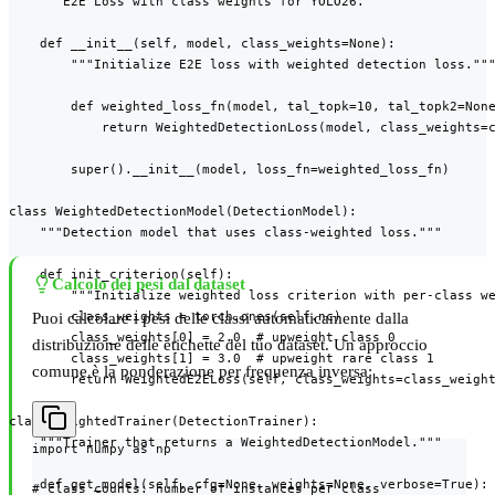
    """E2E Loss with class weights for YOLO26."""

    def __init__(self, model, class_weights=None):

        """Initialize E2E loss with weighted detection loss."""
        def weighted_loss_fn(model, tal_topk=10, tal_topk2=None
            return WeightedDetectionLoss(model, class_weights=c
        super().__init__(model, loss_fn=weighted_loss_fn)

class WeightedDetectionModel(DetectionModel):

    """Detection model that uses class-weighted loss."""

    def init_criterion(self):

Calcolo dei pesi dal dataset
        """Initialize weighted loss criterion with per-class we
        class_weights = torch.ones(self.nc)

Puoi calcolare i pesi delle classi automaticamente dalla
        class_weights[0] = 2.0  # upweight class 0

distribuzione delle etichette del tuo dataset. Un approccio
        class_weights[1] = 3.0  # upweight rare class 1

comune è la ponderazione per frequenza inversa:
        return WeightedE2ELoss(self, class_weights=class_weight
class WeightedTrainer(DetectionTrainer):

    """Trainer that returns a WeightedDetectionModel."""

import numpy as np

    def get_model(self, cfg=None, weights=None, verbose=True):

# class_counts: number of instances per class
