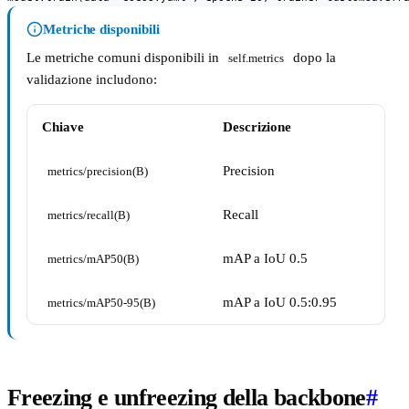
Metriche disponibili
Le metriche comuni disponibili in
dopo la
self.metrics
validazione includono:
Chiave
Descrizione
Precision
metrics/precision(B)
Recall
metrics/recall(B)
mAP a IoU 0.5
metrics/mAP50(B)
mAP a IoU 0.5:0.95
metrics/mAP50-95(B)
Freezing e unfreezing della backbone
#