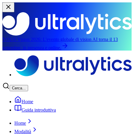
YOLO Vision 2026:
L'evento globale di vision AI torna il 13
settembre, in presenza e online.
Salta al contenuto principale
Cerca...
Home
Guida introduttiva
Home
Modalità