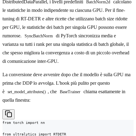
DistributedDataParallel, i livelli predefiniti
calcolano
BatchNorm2d
le statistiche in modo indipendente su ciascuna GPU. Per il fine-
tuning di RT-DETR e altre ricette che utilizzano batch size ridotte
per GPU, le statistiche dei batch per singola GPU possono essere
rumorose.
di PyTorch sincronizza media e
SyncBatchNorm
varianza su tutti i rank per una singola statistica di batch globale, il
che spesso migliora la convergenza a costo di un piccolo overhead
di comunicazione inter-GPU.
La conversione deve avvenire dopo che il modello è sulla GPU ma
prima che DDP lo avvolga. L'hook più pulito per questo
è
, che
chiama esattamente in
set_model_attributes()
BaseTrainer
quella finestra:
from torch import nn

from ultralytics import RTDETR
