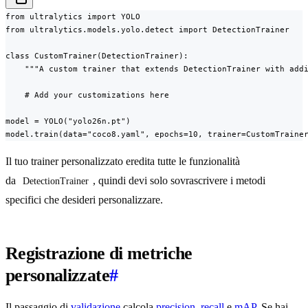
from ultralytics import YOLO

from ultralytics.models.yolo.detect import DetectionTrainer

class CustomTrainer(DetectionTrainer):

    """A custom trainer that extends DetectionTrainer with addi
    # Add your customizations here

model = YOLO("yolo26n.pt")

model.train(data="coco8.yaml", epochs=10, trainer=CustomTraine
Il tuo trainer personalizzato eredita tutte le funzionalità
da
, quindi devi solo sovrascrivere i metodi
DetectionTrainer
specifici che desideri personalizzare.
Registrazione di metriche
personalizzate
#
Il passaggio di
validazione
calcola
precision
,
recall
e
mAP
. Se hai