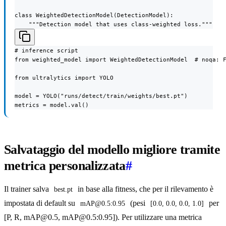
class WeightedDetectionModel(DetectionModel):

    """Detection model that uses class-weighted loss."""
# inference script

from weighted_model import WeightedDetectionModel  # noqa: F
from ultralytics import YOLO

model = YOLO("runs/detect/train/weights/best.pt")

metrics = model.val()
Salvataggio del modello migliore tramite
metrica personalizzata
#
Il trainer salva
in base alla fitness, che per il rilevamento è
best.pt
impostata di default su
(pesi
per
mAP@0.5:0.95
[0.0, 0.0, 0.0, 1.0]
[P, R, mAP@0.5, mAP@0.5:0.95]). Per utilizzare una metrica