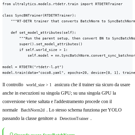
from ultralytics.models.rtdetr.train import RTDETRTrainer

class SyncBNTrainer(RTDETRTrainer):

    """RT-DETR trainer that converts BatchNorm to SyncBatchNorm
    def set_model_attributes(self):

        """Run the parent setup, then convert BN to SyncBatchNo
        super().set_model_attributes()

        if self.world_size > 1:

            self.model = nn.SyncBatchNorm.convert_sync_batchnor
model = RTDETR("rtdetr-l.pt")

model.train(data="coco8.yaml", epochs=20, device=[0, 1], train
Il controllo
assicura che il trainer sia sicuro da usare
world_size > 1
anche in esecuzioni su singola GPU; su una singola GPU la
conversione viene saltata e l'addestramento procede con il
normale
. Lo stesso schema funziona per YOLO
BatchNorm2d
passando la classe genitore a
.
DetectionTrainer