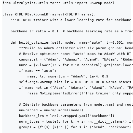
from ultralytics.utils.torch_utils import unwrap_model

class RTDETRBackboneLRTrainer(RTDETRTrainer):

    """RT-DETR trainer with a lower learning rate for backbone 
    backbone_lr_ratio = 0.1  # backbone learning rate as a frac
    def build_optimizer(self, model, name="auto", lr=0.001, mom
        """Build an AdamW optimizer with six param groups: head
        # Resolve optimizer name; "auto" maps to AdamW with RT-
        canonical = {"Adam", "Adamax", "AdamW", "NAdam", "RAdam
        name = {x.lower(): x for x in canonical}.get(name.lower
        if name == "auto":

            name, lr, momentum = "AdamW", 1e-4, 0.9

        self.args.warmup_bias_lr = 0.0  # RT-DETR warms biases 
        if name not in {"Adam", "Adamax", "AdamW", "NAdam", "RA
            raise NotImplementedError(f"This trainer only suppo
        # Identify backbone parameters from model.yaml and rout
        unwrapped = unwrap_model(model)

        backbone_len = len(unwrapped.yaml["backbone"])

        norm_types = tuple(v for k, v in nn.__dict__.items() if
        groups = {f"{s}_{k}": [] for s in ("head", "backbone") 