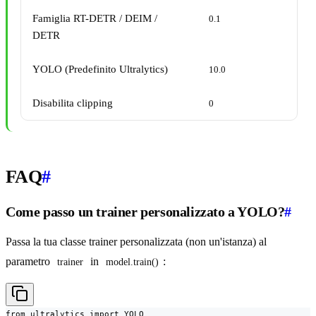
Famiglia RT-DETR / DEIM /
0.1
DETR
YOLO (Predefinito Ultralytics)
10.0
Disabilita clipping
0
FAQ
#
Come passo un trainer personalizzato a YOLO?
#
Passa la tua classe trainer personalizzata (non un'istanza) al
parametro
in
:
trainer
model.train()
from ultralytics import YOLO
