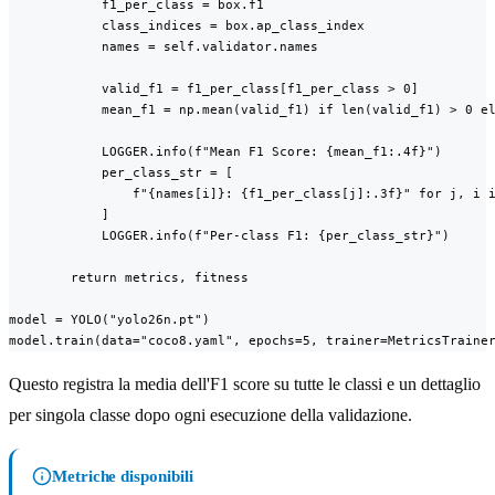
            f1_per_class = box.f1

            class_indices = box.ap_class_index

            names = self.validator.names

            valid_f1 = f1_per_class[f1_per_class > 0]

            mean_f1 = np.mean(valid_f1) if len(valid_f1) > 0 el
            LOGGER.info(f"Mean F1 Score: {mean_f1:.4f}")

            per_class_str = [

                f"{names[i]}: {f1_per_class[j]:.3f}" for j, i i
            ]

            LOGGER.info(f"Per-class F1: {per_class_str}")

        return metrics, fitness

model = YOLO("yolo26n.pt")

model.train(data="coco8.yaml", epochs=5, trainer=MetricsTraine
Questo registra la media dell'F1 score su tutte le classi e un dettaglio
per singola classe dopo ogni esecuzione della validazione.
Metriche disponibili