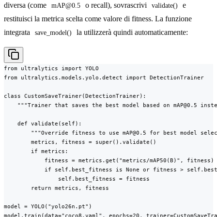
diversa (come
o recall), sovrascrivi
e
mAP@0.5
validate()
restituisci la metrica scelta come valore di fitness. La funzione
integrata
la utilizzerà quindi automaticamente:
save_model()
from ultralytics import YOLO

from ultralytics.models.yolo.detect import DetectionTrainer

class CustomSaveTrainer(DetectionTrainer):

    """Trainer that saves the best model based on mAP@0.5 inste
    def validate(self):

        """Override fitness to use mAP@0.5 for best model selec
        metrics, fitness = super().validate()

        if metrics:

            fitness = metrics.get("metrics/mAP50(B)", fitness)

            if self.best_fitness is None or fitness > self.best
                self.best_fitness = fitness

        return metrics, fitness

model = YOLO("yolo26n.pt")

model.train(data="coco8.yaml", epochs=20, trainer=CustomSaveTr