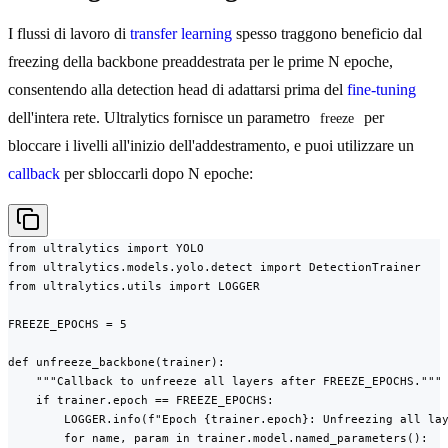
I flussi di lavoro di
transfer learning
spesso traggono beneficio dal
freezing della backbone preaddestrata per le prime N epoche,
consentendo alla detection head di adattarsi prima del
fine-tuning
dell'intera rete. Ultralytics fornisce un parametro
per
freeze
bloccare i livelli all'inizio dell'addestramento, e puoi utilizzare un
callback
per sbloccarli dopo N epoche:
from ultralytics import YOLO

from ultralytics.models.yolo.detect import DetectionTrainer

from ultralytics.utils import LOGGER

FREEZE_EPOCHS = 5

def unfreeze_backbone(trainer):

    """Callback to unfreeze all layers after FREEZE_EPOCHS."""

    if trainer.epoch == FREEZE_EPOCHS:

        LOGGER.info(f"Epoch {trainer.epoch}: Unfreezing all lay
        for name, param in trainer.model.named_parameters():
