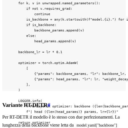
        for k, v in unwrapped.named_parameters():

            if not v.requires_grad:

                continue

            is_backbone = any(k.startswith(f"model.{i}.") for i
            if is_backbone:

                backbone_params.append(v)

            else:

                head_params.append(v)

        backbone_lr = lr * 0.1

        optimizer = torch.optim.AdamW(

            [

                {"params": backbone_params, "lr": backbone_lr, 
                {"params": head_params, "lr": lr, "weight_decay
            ],

        )

        LOGGER.info(

Variante RT-DETR
#
            f"PerLayerLR optimizer: backbone ({len(backbone_par
            f"| head ({len(head_params)} params, lr={lr})"

Per RT-DETR il modello è lo stesso con due perfezionamenti. La
        )

        return optimizer

lunghezza della backbone viene letta da
model.yaml["backbone"]