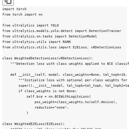
import torch

from torch import nn

from ultralytics import YOLO

from ultralytics.models.yolo.detect import DetectionTrainer

from ultralytics.nn.tasks import DetectionModel

from ultralytics.utils import RANK

from ultralytics.utils.loss import E2ELoss, v8DetectionLoss

class WeightedDetectionLoss(v8DetectionLoss):

    """Detection loss with class weights applied to BCE classif
    def __init__(self, model, class_weights=None, tal_topk=10, 
        """Initialize loss with optional per-class weights for 
        super().__init__(model, tal_topk=tal_topk, tal_topk2=ta
        if class_weights is not None:

            self.bce = nn.BCEWithLogitsLoss(

                pos_weight=class_weights.to(self.device),

                reduction="none",

            )

class WeightedE2ELoss(E2ELoss):
