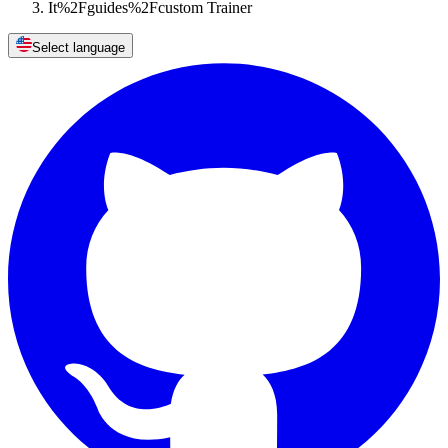
It%2Fguides%2Fcustom Trainer
Select language