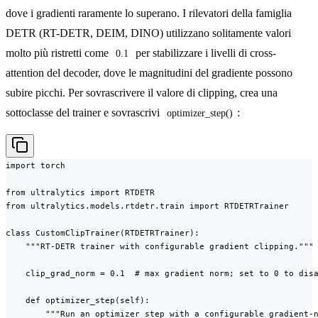
dove i gradienti raramente lo superano. I rilevatori della famiglia
DETR (RT-DETR, DEIM, DINO) utilizzano solitamente valori
molto più ristretti come
per stabilizzare i livelli di cross-
0.1
attention del decoder, dove le magnitudini del gradiente possono
subire picchi. Per sovrascrivere il valore di clipping, crea una
sottoclasse del trainer e sovrascrivi
:
optimizer_step()
import torch

from ultralytics import RTDETR

from ultralytics.models.rtdetr.train import RTDETRTrainer

class CustomClipTrainer(RTDETRTrainer):

    """RT-DETR trainer with configurable gradient clipping."""

    clip_grad_norm = 0.1  # max gradient norm; set to 0 to disa
    def optimizer_step(self):

        """Run an optimizer step with a configurable gradient-n