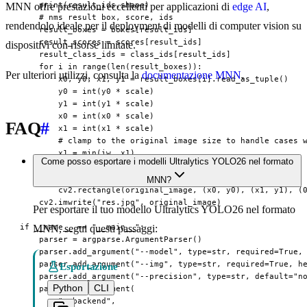
    print(result_ids.shape)

MNN offre prestazioni eccellenti per applicazioni di
edge AI
,
    # nms result box, score, ids

rendendolo ideale per il deployment di modelli di computer vision su
    result_boxes = boxes[result_ids]

    result_scores = scores[result_ids]

dispositivi con risorse limitate.
    result_class_ids = class_ids[result_ids]

    for i in range(len(result_boxes)):

Per ulteriori utilizzi, consulta la
documentazione MNN
.
        x0, y0, x1, y1 = result_boxes[i].read_as_tuple()

        y0 = int(y0 * scale)

        y1 = int(y1 * scale)

        x0 = int(x0 * scale)

FAQ
#
        x1 = int(x1 * scale)

        # clamp to the original image size to handle cases w
        x1 = min(iw, x1)

Come posso esportare i modelli Ultralytics YOLO26 nel formato
        y1 = min(ih, y1)

        print(result_class_ids[i])

MNN?
        cv2.rectangle(original_image, (x0, y0), (x1, y1), (0
    cv2.imwrite("res.jpg", original_image)

Per esportare il tuo modello Ultralytics YOLO26 nel formato
if __name__ == "__main__":

MNN, segui questi passaggi:
    parser = argparse.ArgumentParser()

    parser.add_argument("--model", type=str, required=True, 
    parser.add_argument("--img", type=str, required=True, he
Esportazione
    parser.add_argument("--precision", type=str, default="no
Python
CLI
    parser.add_argument(

        "--backend",
