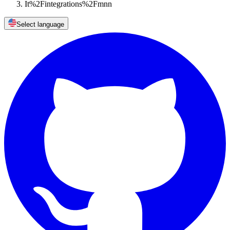
It%2Fintegrations%2Fmnn
Select language