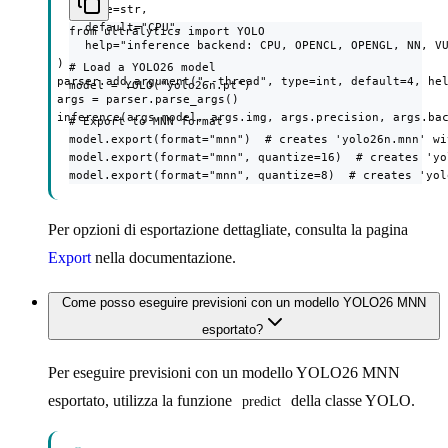
        type=str,

        default="CPU",

from ultralytics import YOLO

        help="inference backend: CPU, OPENCL, OPENGL, NN, VU
    )

# Load a YOLO26 model

    parser.add_argument("--thread", type=int, default=4, hel
model = YOLO("yolo26n.pt")

    args = parser.parse_args()

    inference(args.model, args.img, args.precision, args.ba
# Export to MNN format

model.export(format="mnn")  # creates 'yolo26n.mnn' wi
model.export(format="mnn", quantize=16)  # creates 'yo
model.export(format="mnn", quantize=8)  # creates 'yol
Per opzioni di esportazione dettagliate, consulta la pagina
Export
nella documentazione.
Come posso eseguire previsioni con un modello YOLO26 MNN
esportato?
Per eseguire previsioni con un modello YOLO26 MNN
esportato, utilizza la funzione
della classe YOLO.
predict