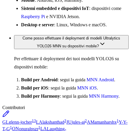
Mobile
: Android, iOS, Harmony.
Sistemi embedded e dispositivi IoT
: dispositivi come
Raspberry Pi
e NVIDIA Jetson.
Desktop e server
: Linux, Windows e macOS.
Come posso effettuare il deployment di modelli Ultralytics
YOLO26 MNN su dispositivi mobile?
Per effettuare il deployment dei tuoi modelli YOLO26 su
dispositivi mobile:
Build per Android
: segui la guida
MNN Android
.
Build per iOS
: segui la guida
MNN iOS
.
Build per Harmony
: segui la guida
MNN Harmony
.
Contributori
13
3
2
1
GL
glenn-jocher
LA
lakshanthad
JU
jules-ai
AM
amanharshx
Y-
Y-
1
1
T-G
ON
onuralpszr
LA
Laughing-