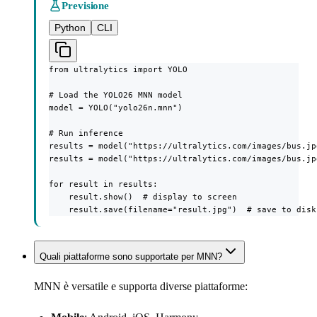
Previsione
Python
CLI
from ultralytics import YOLO

# Load the YOLO26 MNN model

model = YOLO("yolo26n.mnn")

# Run inference

results = model("https://ultralytics.com/images/bus.jp
results = model("https://ultralytics.com/images/bus.jp
for result in results:

    result.show()  # display to screen

    result.save(filename="result.jpg")  # save to disk
Quali piattaforme sono supportate per MNN?
MNN è versatile e supporta diverse piattaforme: