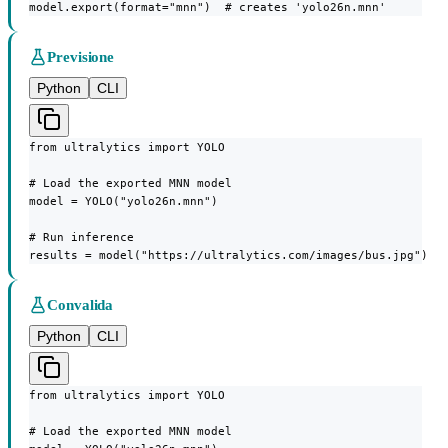
model.export(format="mnn")  # creates 'yolo26n.mnn'
Previsione
Python
CLI
from ultralytics import YOLO

# Load the exported MNN model

model = YOLO("yolo26n.mnn")

# Run inference

results = model("https://ultralytics.com/images/bus.jpg")
Convalida
Python
CLI
from ultralytics import YOLO

# Load the exported MNN model
