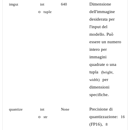
Dimensione
imgsz
int
640
o
dell'immagine
tuple
desiderata per
l'input del
modello. Può
essere un numero
intero per
immagini
quadrate o una
tupla
(height, 
per
width)
dimensioni
specifiche.
Precisione di
quantize
int
None
o
quantizzazione:
str
16
(FP16),
8