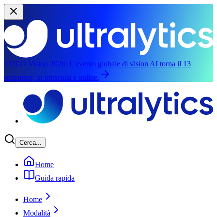
YOLO Vision 2026:
L'evento globale di vision AI torna il 13
settembre, in presenza e online.
Salta al contenuto principale
Cerca...
Home
Guida rapida
Home
Modalità