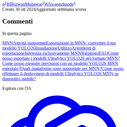
1
1
1
q
RI
RizwanMunawar
WA
wangzhaode
Creato
30 ott 2024
Aggiornato
settimana scorsa
Commenti
In questa pagina
MNN
Attività supportate
Esportazione in MNN: convertire il tuo
modello YOLO26
Installazione
Utilizzo
Argomenti di
esportazione
Inferenza esclusivamente MNN
Riepilogo
FAQ
Come
posso esportare i modelli Ultralytics YOLO26 nel formato MNN?
Come posso eseguire previsioni con un modello YOLO26 MNN
esportato?
Quali piattaforme sono supportate per MNN?
Come posso
effettuare il deployment di modelli Ultralytics YOLO26 MNN su
dispositivi mobile?
Esplora con l'IA