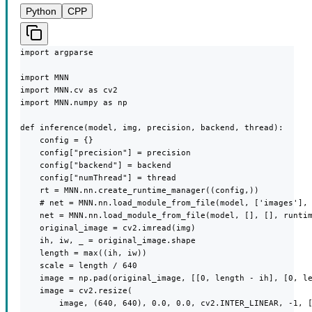
Python
CPP
import argparse

import MNN

import MNN.cv as cv2

import MNN.numpy as np

def inference(model, img, precision, backend, thread):

    config = {}

    config["precision"] = precision

    config["backend"] = backend

    config["numThread"] = thread

    rt = MNN.nn.create_runtime_manager((config,))

    # net = MNN.nn.load_module_from_file(model, ['images'], 
    net = MNN.nn.load_module_from_file(model, [], [], runtim
    original_image = cv2.imread(img)

    ih, iw, _ = original_image.shape

    length = max((ih, iw))

    scale = length / 640

    image = np.pad(original_image, [[0, length - ih], [0, le
    image = cv2.resize(

        image, (640, 640), 0.0, 0.0, cv2.INTER_LINEAR, -1, [