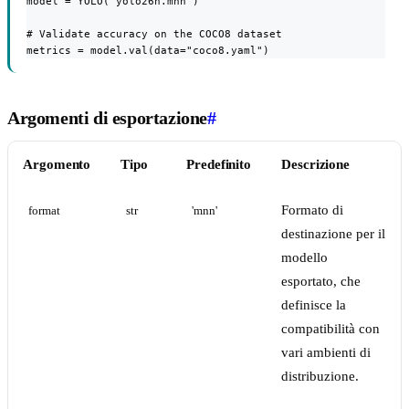
model = YOLO("yolo26n.mnn")

# Validate accuracy on the COCO8 dataset

metrics = model.val(data="coco8.yaml")
Argomenti di esportazione
#
Argomento
Tipo
Predefinito
Descrizione
Formato di
format
str
'mnn'
destinazione per il
modello
esportato, che
definisce la
compatibilità con
vari ambienti di
distribuzione.