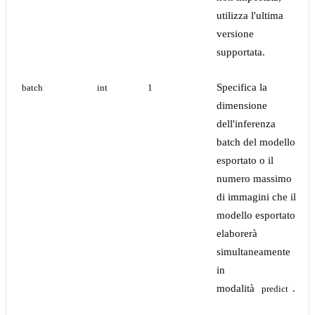
utilizza l'ultima
versione
supportata.
Specifica la
batch
int
1
dimensione
dell'inferenza
batch del modello
esportato o il
numero massimo
di immagini che il
modello esportato
elaborerà
simultaneamente
in
modalità
.
predict