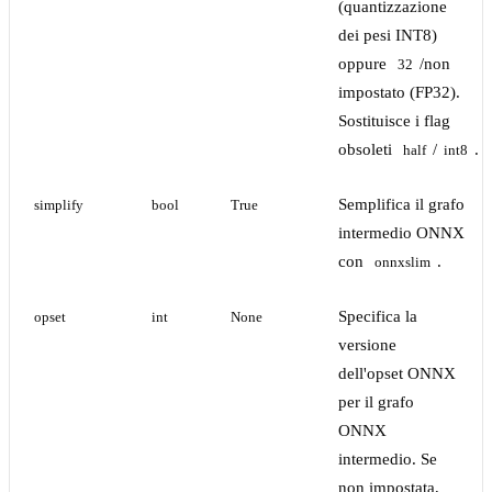
(quantizzazione
dei pesi INT8)
oppure
/non
32
impostato (FP32).
Sostituisce i flag
obsoleti
/
.
half
int8
Semplifica il grafo
simplify
bool
True
intermedio ONNX
con
.
onnxslim
Specifica la
opset
int
None
versione
dell'opset ONNX
per il grafo
ONNX
intermedio. Se
non impostata,