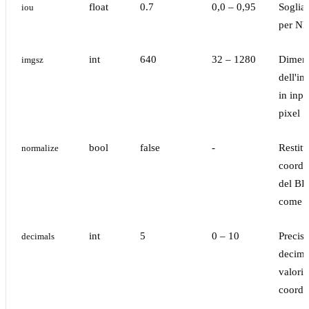
float
0.7
0,0 – 0,95
Soglia
iou
per N
int
640
32 – 1280
Dimen
imgsz
dell'i
in inpu
pixel
bool
false
-
Restitu
normalize
coordi
del B
come 0
int
5
0 – 10
Precis
decimals
decimal
valori 
coordi