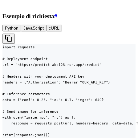
Esempio di richiesta
#
Python
JavaScript
cURL
import requests

# Deployment endpoint

url = "https://predict-abc123.run.app/predict"

# Headers with your deployment API key

headers = {"Authorization": "Bearer YOUR_API_KEY"}

# Inference parameters

data = {"conf": 0.25, "iou": 0.7, "imgsz": 640}

# Send image for inference

with open("image.jpg", "rb") as f:

    response = requests.post(url, headers=headers, data=data, f
print(response.json())