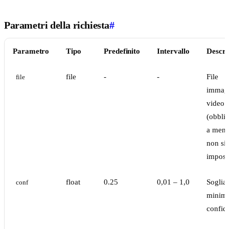
Parametri della richiesta
#
Parametro
Tipo
Predefinito
Intervallo
Descri
file
-
-
File
file
immag
video
(obblig
a meno
non si
impost
float
0.25
0,01 – 1,0
Soglia
conf
minima
confid