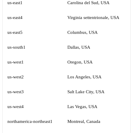
us-east1
Carolina del Sud, USA
us-east4
Virginia settentrionale, USA
us-east5
Columbus, USA
us-south1
Dallas, USA
us-west1
Oregon, USA
us-west2
Los Angeles, USA
us-west3
Salt Lake City, USA
us-west4
Las Vegas, USA
northamerica-northeast1
Montreal, Canada