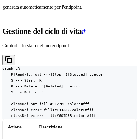
generata automaticamente per l'endpoint.
Gestione del ciclo di vita
#
Controlla lo stato del tuo endpoint:
graph LR

    R[Ready]:::out -->|Stop| S[Stopped]:::extern

    S -->|Start| R

    R -->|Delete| D[Deleted]:::error

    S -->|Delete| D

    classDef out fill:#9C27B0,color:#fff

    classDef error fill:#F44336,color:#fff

    classDef extern fill:#607D8B,color:#fff
Azione
Descrizione