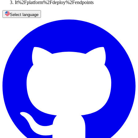
It%2Fplatform%2Fdeploy%2Fendpoints
Select language