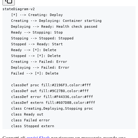
stateDiagram-v2

    [*] --> Creating: Deploy

    Creating --> Deploying: Container starting

    Deploying --> Ready: Health check passed

    Ready --> Stopping: Stop

    Stopping --> Stopped: Stopped

    Stopped --> Ready: Start

    Ready --> [*]: Delete

    Stopped --> [*]: Delete

    Creating --> Failed: Error

    Deploying --> Failed: Error

    Failed --> [*]: Delete

    classDef proc fill:#2196F3,color:#fff

    classDef out fill:#9C27B0,color:#fff

    classDef error fill:#F44336,color:#fff

    classDef extern fill:#607D8B,color:#fff

    class Creating,Deploying,Stopping proc

    class Ready out

    class Failed error

    class Stopped extern