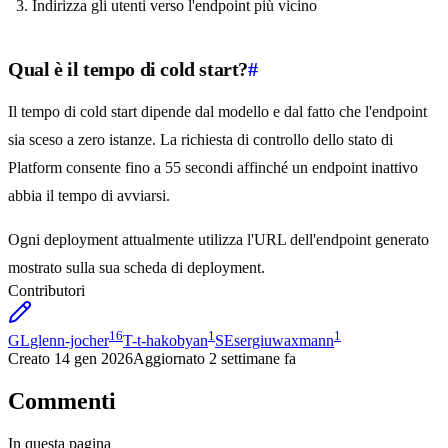
Indirizza gli utenti verso l'endpoint più vicino
Qual è il tempo di cold start?
#
Il tempo di cold start dipende dal modello e dal fatto che l'endpoint
sia sceso a zero istanze. La richiesta di controllo dello stato di
Platform consente fino a 55 secondi affinché un endpoint inattivo
abbia il tempo di avviarsi.
Ogni deployment attualmente utilizza l'URL dell'endpoint generato
mostrato sulla sua scheda di deployment.
Contributori
16
1
1
GL
glenn-jocher
T-
t-hakobyan
SE
sergiuwaxmann
Creato
14 gen 2026
Aggiornato
2 settimane fa
Commenti
In questa pagina