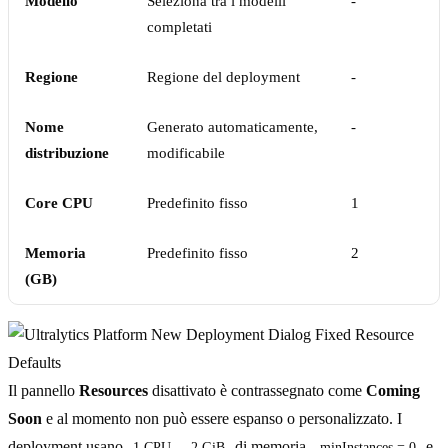
Modello
Seleziona tra i modelli
-
completati
Regione
Regione del deployment
-
Nome
Generato automaticamente,
-
distribuzione
modificabile
Core CPU
Predefinito fisso
1
Memoria
Predefinito fisso
2
(GB)
Il pannello
Resources
disattivato è contrassegnato come
Coming
Soon
e al momento non può essere espanso o personalizzato. I
deployment usano
,
di memoria,
e
1 CPU
2 GiB
minInstances = 0