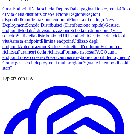
Crea Endpoint
Dalla scheda Deploy
Dalla pagina Deployments
Ciclo
di vita della distribuzione
Selezione Regione
Regioni
disponibili
Configurazione endpoint
Finestra di dialogo New
Deployment
Scheda Distribuisci (Distribuzione rapida)
Gestisci
endpoint
Modalità di visualizzazione
Scheda distribuzione (Vista
schede)
Stati della distribuzione
URL endpoint
Gestione del ciclo di
vita
Arresta endpoint
Elimina endpoint
Utilizzo degli
endpoint
Autenticazione
Richieste dirette all'endpoint
Esempio di
richiesta
Parametri della richiesta
Formato risposta
FAQ
Quanti
endpoint posso creare?
Posso cambiare regione dopo il deployment?
Come gestisco il deployment multi-regione?
Qual è il tempo di cold
start?
Esplora con l'IA