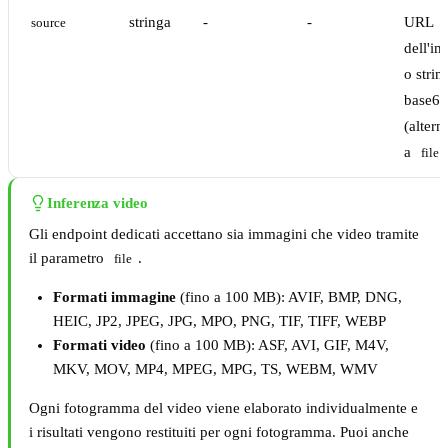
stringa
-
-
URL
source
dell'i
o strin
base64
(altern
a
file
Inferenza video
Gli endpoint dedicati accettano sia immagini che video tramite
il parametro
.
file
Formati immagine
(fino a 100 MB): AVIF, BMP, DNG,
HEIC, JP2, JPEG, JPG, MPO, PNG, TIF, TIFF, WEBP
Formati video
(fino a 100 MB): ASF, AVI, GIF, M4V,
MKV, MOV, MP4, MPEG, MPG, TS, WEBM, WMV
Ogni fotogramma del video viene elaborato individualmente e
i risultati vengono restituiti per ogni fotogramma. Puoi anche