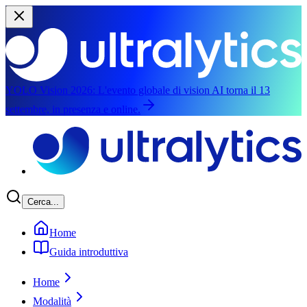
YOLO Vision 2026:
L'evento globale di vision AI torna il 13
settembre, in presenza e online.
Salta al contenuto principale
Cerca...
Home
Guida introduttiva
Home
Modalità