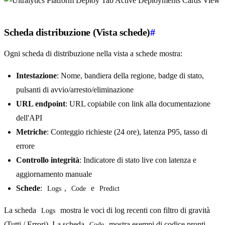
Scheda distribuzione (Vista schede)
#
Ogni scheda di distribuzione nella vista a schede mostra:
Intestazione
: Nome, bandiera della regione, badge di stato,
pulsanti di avvio/arresto/eliminazione
URL endpoint
: URL copiabile con link alla documentazione
dell'API
Metriche
: Conteggio richieste (24 ore), latenza P95, tasso di
errore
Controllo integrità
: Indicatore di stato live con latenza e
aggiornamento manuale
Schede
:
,
e
Logs
Code
Predict
La scheda
mostra le voci di log recenti con filtro di gravità
Logs
(Tutti / Errori). La scheda
mostra esempi di codice pronti
Code