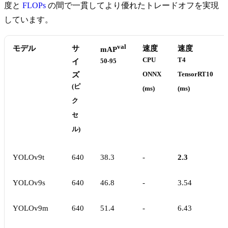
度と
FLOPs
の間で一貫してより優れたトレードオフを実現
しています。
val
モデル
サ
速度
速度
mAP
CPU
T4
イ
50-95
ズ
ONNX
TensorRT10
(ピ
(ms)
(ms)
ク
セ
ル)
YOLOv9t
640
38.3
-
2.3
YOLOv9s
640
46.8
-
3.54
YOLOv9m
640
51.4
-
6.43