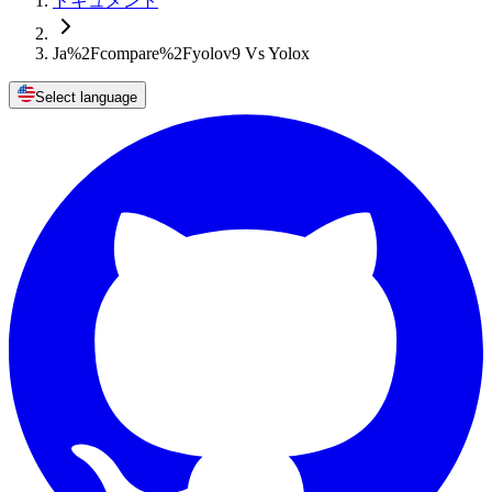
ドキュメント
Ja%2Fcompare%2Fyolov9 Vs Yolox
Select language