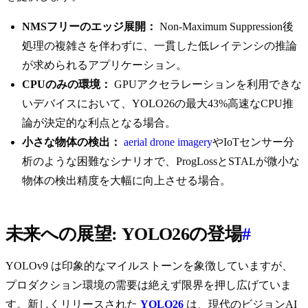
NMSフリーのエッジ展開：
Non-Maximum Suppression後
処理の複雑さを伴わずに、一貫した低レイテンシの推論
が求められるアプリケーション。
CPUのみの環境：
GPUアクセラレーションを利用できな
いデバイスにおいて、YOLO26の最大43%高速なCPU推
論が決定的な利点となる場合。
小さな物体の検出：
aerial drone imagery
やIoTセンサー分
析のような困難なシナリオで、ProgLossとSTALが微小な
物体の検出精度を大幅に向上させる場合。
未来への展望: YOLO26の登場
#
YOLOv9 は印象的なマイルストーンを象徴していますが、
プロダクション環境の需要は絶えず限界を押し広げていま
す。新しくリリースされた
YOLO26
は、現代のビジョンAI