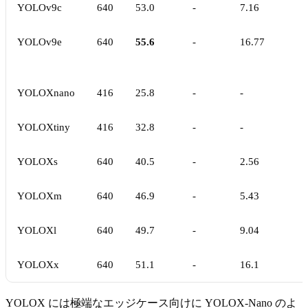
YOLOv9c
640
53.0
-
7.16
YOLOv9e
640
55.6
-
16.77
YOLOXnano
416
25.8
-
-
YOLOXtiny
416
32.8
-
-
YOLOXs
640
40.5
-
2.56
YOLOXm
640
46.9
-
5.43
YOLOXl
640
49.7
-
9.04
YOLOXx
640
51.1
-
16.1
YOLOX には極端なエッジケース向けに YOLOX-Nano のよ