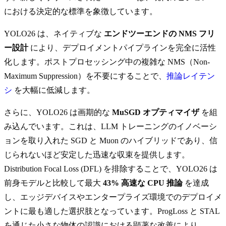
における決定的な標準を象徴しています。
YOLO26 は、ネイティブな
エンドツーエンドの NMS フリ
ー設計
により、デプロイメントパイプラインを完全に活性
化します。ポストプロセッシング中の複雑な NMS（Non-
Maximum Suppression）を不要にすることで、
推論レイテン
シ
を大幅に低減します。
さらに、YOLO26 は画期的な
MuSGD オプティマイザ
を組
み込んでいます。これは、LLM トレーニングのイノベーシ
ョンを取り入れた SGD と Muon のハイブリッドであり、信
じられないほど安定した迅速な収束を提供します。
Distribution Focal Loss (DFL) を排除することで、YOLO26 は
前身モデルと比較して最大
43% 高速な CPU 推論
を達成
し、エッジデバイスやエンタープライズ環境でのデプロイメ
ントに最も適した選択肢となっています。ProgLoss と STAL
を通じた小さな物体の認識における顕著な改善により、