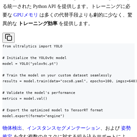
る統一された Python API を提供します。トレーニングに必
要な
GPUメモリ
は多くの代替手段よりも劇的に少なく、驚
異的な
トレーニング効率
を提供します。
from ultralytics import YOLO

# Initialize the YOLOv9c model

model = YOLO("yolov9c.pt")

# Train the model on your custom dataset seamlessly

results = model.train(data="coco8.yaml", epochs=100, imgsz=640)
# Validate the model's performance

metrics = model.val()

# Export the optimized model to TensorRT format

model.export(format="engine")
物体検出
、
インスタンスセグメンテーション
、および
姿勢
推定
を含む複数のタスクに対する組み込みサポートによ