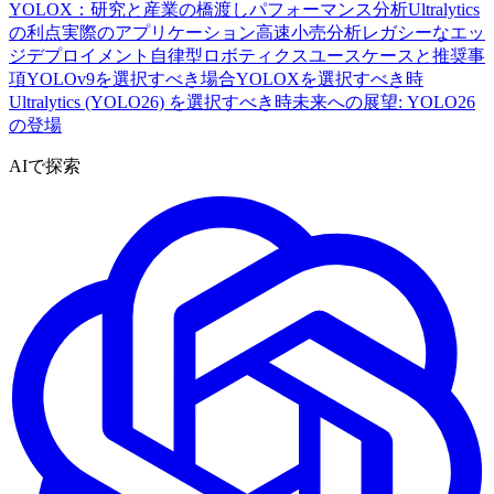
YOLOX：研究と産業の橋渡し
パフォーマンス分析
Ultralytics
の利点
実際のアプリケーション
高速小売分析
レガシーなエッ
ジデプロイメント
自律型ロボティクス
ユースケースと推奨事
項
YOLOv9を選択すべき場合
YOLOXを選択すべき時
Ultralytics (YOLO26) を選択すべき時
未来への展望: YOLO26
の登場
AIで探索