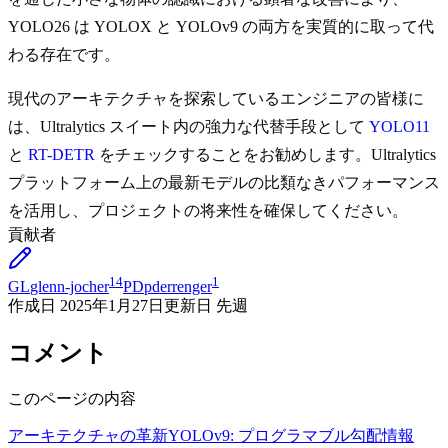
YOLO26 は YOLOX と YOLOv9 の両方を実質的に取って代
わる存在です。
現代のアーキテクチャを探索しているエンジニアの皆様に
は、Ultralytics スイート内の強力な代替手段として
YOLO11
と
RT-DETR
をチェックすることをお勧めします。Ultralytics
プラットフォーム上の最新モデルの比類なきパフォーマンス
を活用し、プロジェクトの将来性を確保してください。
貢献者
14
1
GL
glenn-jocher
PD
pderrenger
作成日
2025年1月27日
更新日
先週
コメント
このページの内容
アーキテクチャの革新
YOLOv9: プログラマブル勾配情報