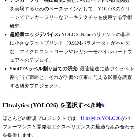
アンカーフリー検出研究:
新しい検出ヘッドや損失関数
を実験するためのベースラインとして、YOLOXのクリ
ーンでアンカーフリーなアーキテクチャを使用する学術
研究。
超軽量エッジデバイス:
YOLOX-Nanoバリアントの非常
に小さなフットプリント（0.91Mパラメータ）が不可欠
な、マイクロコントローラやレガシーモバイルハードウ
ェアへのデプロイ。
SimOTAラベル割り当ての研究:
最適輸送に基づくラベル
割り当て戦略と、それが学習の収束に与える影響を調査
する研究プロジェクト。
Ultralytics (YOLO26) を選択すべき時
#
ほとんどの新規プロジェクトでは、
Ultralytics YOLO26
がパ
フォーマンスと開発者エクスペリエンスの最適な組み合わせ
を提供します。