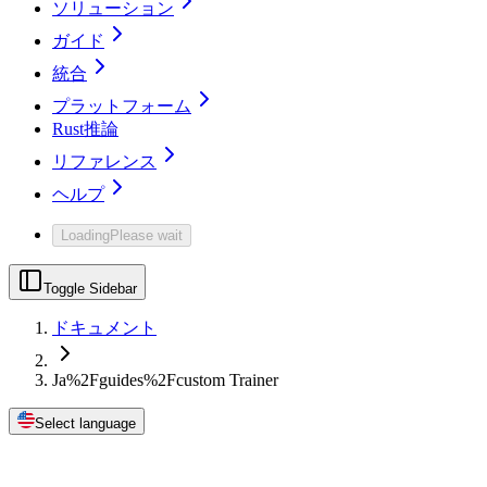
ソリューション
ガイド
統合
プラットフォーム
Rust推論
リファレンス
ヘルプ
Loading
Please wait
Toggle Sidebar
ドキュメント
Ja%2Fguides%2Fcustom Trainer
Select language