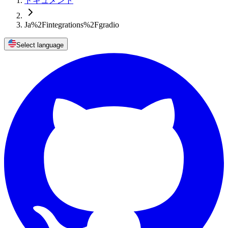
ドキュメント
Ja%2Fintegrations%2Fgradio
Select language