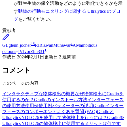
が野生生物の保全活動をどのように強化できるかを示
す
動物の行動モニタリングに関する Ultralytics のブロ
グ
をご覧ください。
貢献者
15
4
GL
glenn-jocher
RI
RizwanMunawar
AM
ambitious-
1
1
octopus
IV
IvorZhu331
作成日
2024年2月1日
更新日
2 週間前
コメント
このページの内容
インタラクティブな物体検出の概要
なぜ物体検出にGradioを
使用するのか？
Gradioのインストール方法
インターフェース
の使用方法
使用例
使用例
パラメーターの説明
Gradioインター
フェースのコンポーネント
よくある質問 (FAQ)
Gradioと
Ultralytics YOLO26を使用して物体検出を行うには？
Gradioを
Ultralytics YOLO26の物体検出に使用するメリットは何です