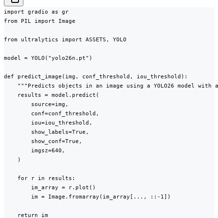
import gradio as gr

from PIL import Image

from ultralytics import ASSETS, YOLO

model = YOLO("yolo26n.pt")

def predict_image(img, conf_threshold, iou_threshold):

    """Predicts objects in an image using a YOLO26 model with a
    results = model.predict(

        source=img,

        conf=conf_threshold,

        iou=iou_threshold,

        show_labels=True,

        show_conf=True,

        imgsz=640,

    )

    for r in results:

        im_array = r.plot()

        im = Image.fromarray(im_array[..., ::-1])

    return im
