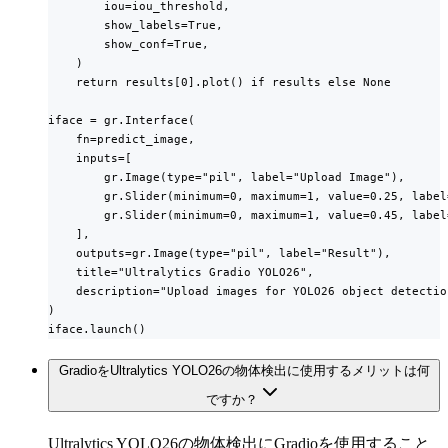
        iou=iou_threshold,

        show_labels=True,

        show_conf=True,

    )

    return results[0].plot() if results else None

iface = gr.Interface(

    fn=predict_image,

    inputs=[

        gr.Image(type="pil", label="Upload Image"),

        gr.Slider(minimum=0, maximum=1, value=0.25, label
        gr.Slider(minimum=0, maximum=1, value=0.45, label
    ],

    outputs=gr.Image(type="pil", label="Result"),

    title="Ultralytics Gradio YOLO26",

    description="Upload images for YOLO26 object detection
)

iface.launch()
GradioをUltralytics YOLO26の物体検出に使用するメリットは何
ですか？
Ultralytics YOLO26の物体検出にGradioを使用すること