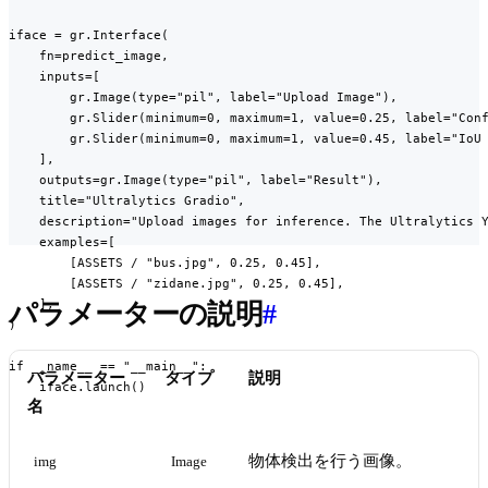
iface = gr.Interface(

    fn=predict_image,

    inputs=[

        gr.Image(type="pil", label="Upload Image"),

        gr.Slider(minimum=0, maximum=1, value=0.25, label="Conf
        gr.Slider(minimum=0, maximum=1, value=0.45, label="IoU 
    ],

    outputs=gr.Image(type="pil", label="Result"),

    title="Ultralytics Gradio",

    description="Upload images for inference. The Ultralytics Y
    examples=[

        [ASSETS / "bus.jpg", 0.25, 0.45],

        [ASSETS / "zidane.jpg", 0.25, 0.45],

    ],

パラメーターの説明
#
)

if __name__ == "__main__":

パラメーター
タイプ
説明
    iface.launch()
名
物体検出を行う画像。
img
Image