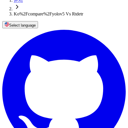
문서
Ko%2Fcompare%2Fyolov5 Vs Rtdetr
Select language