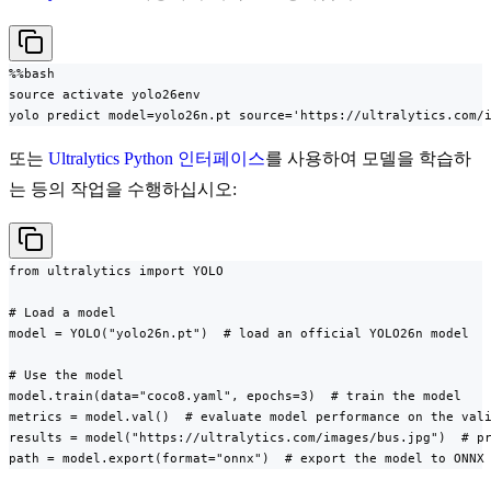
%%bash

source activate yolo26env

yolo predict model=yolo26n.pt source='https://ultralytics.com/
또는
Ultralytics Python 인터페이스
를 사용하여 모델을 학습하
는 등의 작업을 수행하십시오:
from ultralytics import YOLO

# Load a model

model = YOLO("yolo26n.pt")  # load an official YOLO26n model

# Use the model

model.train(data="coco8.yaml", epochs=3)  # train the model

metrics = model.val()  # evaluate model performance on the vali
results = model("https://ultralytics.com/images/bus.jpg")  # pr
path = model.export(format="onnx")  # export the model to ONNX