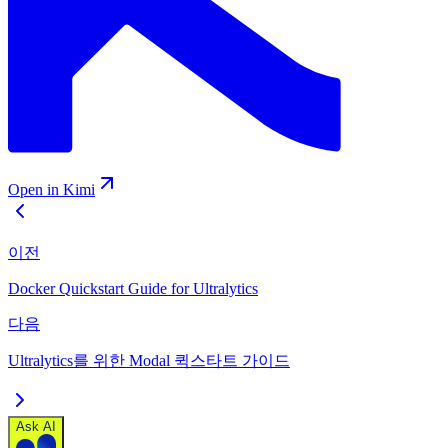
Open in Kimi
이전
Docker Quickstart Guide for Ultralytics
다음
Ultralytics를 위한 Modal 퀵스타트 가이드
Ask AI