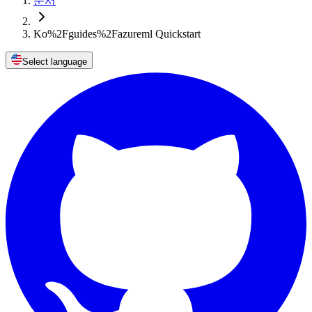
문서
Ko%2Fguides%2Fazureml Quickstart
Select language