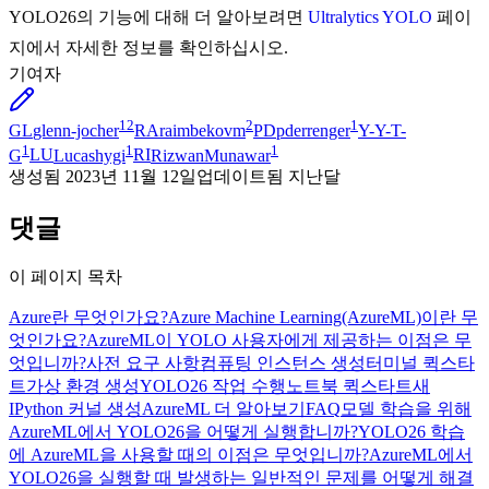
YOLO26의 기능에 대해 더 알아보려면
Ultralytics YOLO
페이
지에서 자세한 정보를 확인하십시오.
기여자
12
2
1
GL
glenn-jocher
RA
raimbekovm
PD
pderrenger
Y-
Y-T-
1
1
1
G
LU
Lucashygi
RI
RizwanMunawar
생성됨
2023년 11월 12일
업데이트됨
지난달
댓글
이 페이지 목차
Azure란 무엇인가요?
Azure Machine Learning(AzureML)이란 무
엇인가요?
AzureML이 YOLO 사용자에게 제공하는 이점은 무
엇입니까?
사전 요구 사항
컴퓨팅 인스턴스 생성
터미널 퀵스타
트
가상 환경 생성
YOLO26 작업 수행
노트북 퀵스타트
새
IPython 커널 생성
AzureML 더 알아보기
FAQ
모델 학습을 위해
AzureML에서 YOLO26을 어떻게 실행합니까?
YOLO26 학습
에 AzureML을 사용할 때의 이점은 무엇입니까?
AzureML에서
YOLO26을 실행할 때 발생하는 일반적인 문제를 어떻게 해결