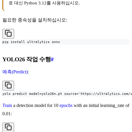
로 대신 Python 3.12를 사용하십시오.
필요한 종속성을 설치하십시오:
pip install ultralytics onnx
YOLO26 작업 수행
#
예측(Predict)
:
yolo predict model=yolo26n.pt source='https://ultralytics.com/
Train
a detection model for 10
epochs
with an initial learning_rate of
0.01: