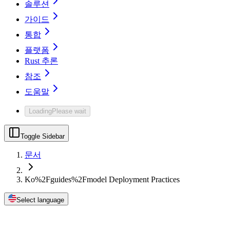
솔루션
가이드
통합
플랫폼
Rust 추론
참조
도움말
Loading
Please wait
Toggle Sidebar
문서
Ko%2Fguides%2Fmodel Deployment Practices
Select language