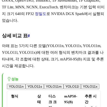
ONNX, OpenVINO, TensorRT, TF SavedModel, TF GraphDef,
TF Lite, MNN, NCNN, ExecuTorch. 벤치마크는 기본 입력 이미
지 크기 640의 FP32
정밀도
로 NVIDIA DGX Spark에서 실행되
었습니다.
상세 비교 표
#
아래 표는 5가지 다른 모델(YOLO11n, YOLO11s, YOLO11m,
YOLO11l, YOLO11x)에 대한 여러 형식의 벤치마크 결과를 나
타내며, 각 조합에 대한 상태, 크기, mAP50-95(B) 지표 및 추론
시간을 제공합니다.
성능
YOLO11n
YOLO11s
YOLO11m
YOLO11l
YOLO11x
형식
상
디스
mAP50-
추론 시
태
크 크
95(B)
간