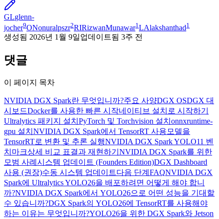
GL
glenn-
9
2
1
1
jocher
ON
onuralpszr
RI
RizwanMunawar
LA
lakshanthad
생성됨
2026년 1월 9일
업데이트됨
3주 전
댓글
이 페이지 목차
NVIDIA DGX Spark란 무엇입니까?
주요 사양
DGX OS
DGX 대
시보드
Docker를 사용한 빠른 시작
네이티브 설치로 시작하기
Ultralytics 패키지 설치
PyTorch 및 Torchvision 설치
onnxruntime-
gpu 설치
NVIDIA DGX Spark에서 TensorRT 사용
모델을
TensorRT로 변환 및 추론 실행
NVIDIA DGX Spark YOLO11 벤
치마크
상세 비교 표
결과 재현하기
NVIDIA DGX Spark를 위한
모범 사례
시스템 업데이트 (Founders Edition)
DGX Dashboard
사용 (권장)
수동 시스템 업데이트
다음 단계
FAQ
NVIDIA DGX
Spark에 Ultralytics YOLO26을 배포하려면 어떻게 해야 합니
까?
NVIDIA DGX Spark에서 YOLO26으로 어떤 성능을 기대할
수 있습니까?
DGX Spark의 YOLO26에 TensorRT를 사용해야
하는 이유는 무엇입니까?
YOLO26을 위한 DGX Spark와 Jetson