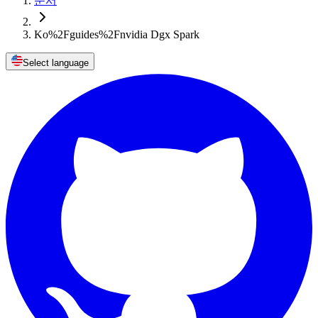
문서
Ko%2Fguides%2Fnvidia Dgx Spark
Select language