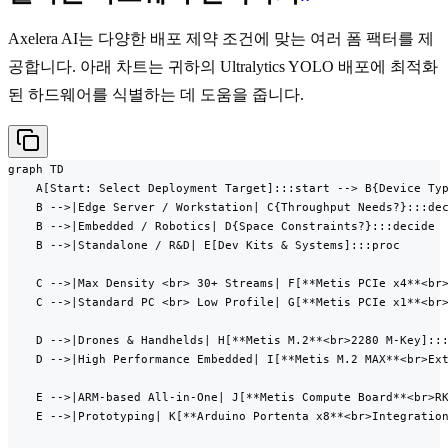
Axelera AI는 다양한 배포 제약 조건에 맞는 여러 폼 팩터를 제
공합니다. 아래 차트는 귀하의 Ultralytics YOLO 배포에 최적화
된 하드웨어를 식별하는 데 도움을 줍니다.
graph TD

    A[Start: Select Deployment Target]:::start --> B{Device Typ
    B -->|Edge Server / Workstation| C{Throughput Needs?}:::dec
    B -->|Embedded / Robotics| D{Space Constraints?}:::decide

    B -->|Standalone / R&D| E[Dev Kits & Systems]:::proc

    C -->|Max Density <br> 30+ Streams| F[**Metis PCIe x4**<br>
    C -->|Standard PC <br> Low Profile| G[**Metis PCIe x1**<br>
    D -->|Drones & Handhelds| H[**Metis M.2**<br>2280 M-Key]:::
    D -->|High Performance Embedded| I[**Metis M.2 MAX**<br>Ext
    E -->|ARM-based All-in-One| J[**Metis Compute Board**<br>RK
    E -->|Prototyping| K[**Arduino Portenta x8**<br>Integration