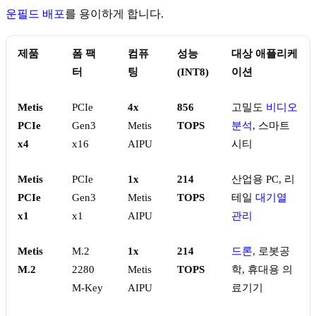
운필드 배포
를 용이하게 합니다.
제품
폼 팩
컴퓨
성능
대상 애플리케
터
팅
(INT8)
이션
Metis
PCIe
4x
856
고밀도
비디오
PCIe
Gen3
Metis
TOPS
분석
, 스마트
x4
x16
AIPU
시티
Metis
PCIe
1x
214
산업용 PC, 리
PCIe
Gen3
Metis
TOPS
테일
대기열
x1
x1
AIPU
관리
Metis
M.2
1x
214
드론
, 로봇공
M.2
2280
Metis
TOPS
학, 휴대용 의
M-Key
AIPU
료기기