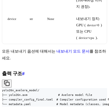
(100-400장 이미
지 권장).
내보내기 장치:
device
str
None
GPU (
)
device=0
또는 CPU
(
).
device=cpu
모든 내보내기 옵션에 대해서는
내보내기 모드 문서
를 참조하
세요.
출력 구조
#
yolo26n_axelera_model/

├── yolo26n.axm                  # Axelera model file

├── compiler_config_final.toml  # Compiler configuration used f
└── metadata.yaml               # Model metadata (classes, ima