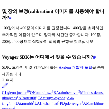
몇 장의 보정(calibration) 이미지를 사용해야 합니
까?
#
100장에서 400장의 이미지를 권장합니다. 400장을 초과하면
추가적인 이점이 없으며 양자화 시간만 증가합니다. 100장,
200장, 400장으로 실험하여 최적의 균형을 찾으십시오.
Voyager SDK는 어디에서 찾을 수 있습니까?
#
SDK, 드라이버 및 컴파일러 툴은
Axelera 개발자 포털
을 통해
제공됩니다.
기여자
19
3
2
GL
glenn-jocher
ON
onuralpszr
RA
raimbekovm
MI
miles-deans-
1
1
1
ultralytics
AR
artest08
TA
tatsuya-toyoda
A-
a-
1
1
1
1
tangfan
TA
tamrobb
LA
lakshanthad
PD
pderrenger
AM
ambitious-
1
octopus