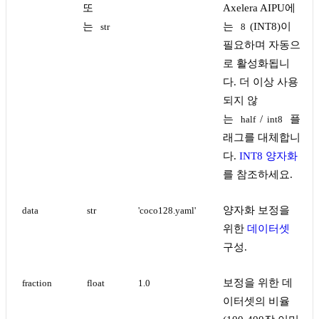
또
Axelera AIPU에
는
는
(INT8)이
str
8
필요하며 자동으
로 활성화됩니
다. 더 이상 사용
되지 않
는
/
플
half
int8
래그를 대체합니
다.
INT8 양자화
를 참조하세요.
양자화 보정을
data
str
'coco128.yaml'
위한
데이터셋
구성.
보정을 위한 데
fraction
float
1.0
이터셋의 비율