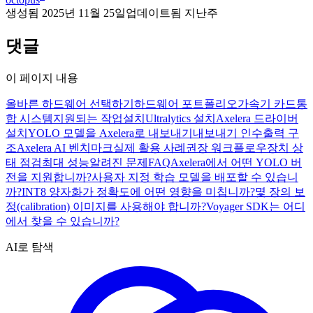
생성됨
2025년 11월 25일
업데이트됨
지난주
댓글
이 페이지 내용
올바른 하드웨어 선택하기
하드웨어 포트폴리오
가속기 카드
통
합 시스템
지원되는 작업
설치
Ultralytics 설치
Axelera 드라이버
설치
YOLO 모델을 Axelera로 내보내기
내보내기 인수
출력 구
조
Axelera AI 벤치마크
실제 활용 사례
권장 워크플로우
장치 상
태 점검
최대 성능
알려진 문제
FAQ
Axelera에서 어떤 YOLO 버
전을 지원합니까?
사용자 지정 학습 모델을 배포할 수 있습니
까?
INT8 양자화가 정확도에 어떤 영향을 미칩니까?
몇 장의 보
정(calibration) 이미지를 사용해야 합니까?
Voyager SDK는 어디
에서 찾을 수 있습니까?
AI로 탐색