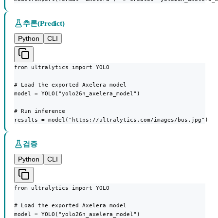
추론(Predict)
Python
CLI
from ultralytics import YOLO

# Load the exported Axelera model

model = YOLO("yolo26n_axelera_model")

# Run inference

results = model("https://ultralytics.com/images/bus.jpg")
검증
Python
CLI
from ultralytics import YOLO

# Load the exported Axelera model

model = YOLO("yolo26n_axelera_model")
