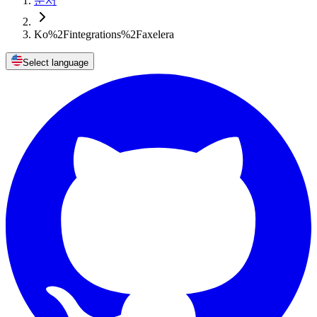
문서
Ko%2Fintegrations%2Faxelera
Select language