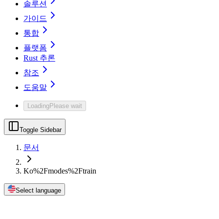
솔루션
가이드
통합
플랫폼
Rust 추론
참조
도움말
Loading
Please wait
Toggle Sidebar
문서
Ko%2Fmodes%2Ftrain
Select language