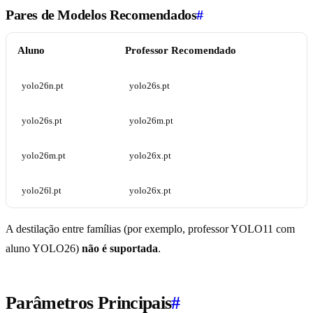
Pares de Modelos Recomendados
#
Aluno
Professor Recomendado
yolo26n.pt
yolo26s.pt
yolo26s.pt
yolo26m.pt
yolo26m.pt
yolo26x.pt
yolo26l.pt
yolo26x.pt
A destilação entre famílias (por exemplo, professor YOLO11 com
aluno YOLO26)
não é suportada
.
Parâmetros Principais
#