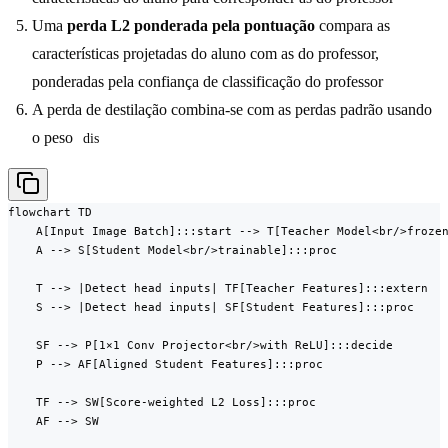
Uma
perda L2 ponderada pela pontuação
compara as
características projetadas do aluno com as do professor,
ponderadas pela confiança de classificação do professor
A perda de destilação combina-se com as perdas padrão usando
o peso
dis
flowchart TD

    A[Input Image Batch]:::start --> T[Teacher Model<br/>frozen
    A --> S[Student Model<br/>trainable]:::proc

    T --> |Detect head inputs| TF[Teacher Features]:::extern

    S --> |Detect head inputs| SF[Student Features]:::proc

    SF --> P[1×1 Conv Projector<br/>with ReLU]:::decide

    P --> AF[Aligned Student Features]:::proc

    TF --> SW[Score-weighted L2 Loss]:::proc

    AF --> SW
