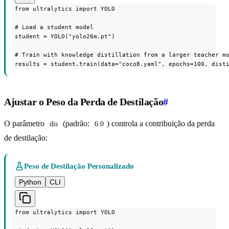
from ultralytics import YOLO

# Load a student model

student = YOLO("yolo26m.pt")

# Train with knowledge distillation from a larger teacher mo
results = student.train(data="coco8.yaml", epochs=100, dist
Ajustar o Peso da Perda de Destilação
#
O parâmetro
(padrão:
) controla a contribuição da perda
dis
6.0
de destilação:
Peso de Destilação Personalizado
Python
CLI
from ultralytics import YOLO
