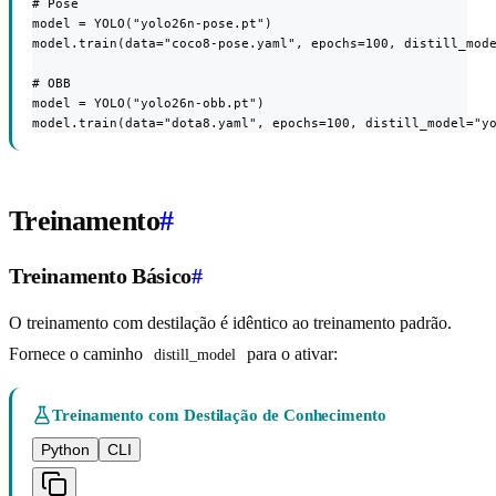
# Pose

model = YOLO("yolo26n-pose.pt")

model.train(data="coco8-pose.yaml", epochs=100, distill_mode
# OBB

model = YOLO("yolo26n-obb.pt")

model.train(data="dota8.yaml", epochs=100, distill_model="y
Treinamento
#
Treinamento Básico
#
O treinamento com destilação é idêntico ao treinamento padrão.
Fornece o caminho
para o ativar:
distill_model
Treinamento com Destilação de Conhecimento
Python
CLI