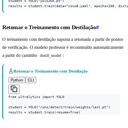
student = YOLO("yolo26n.pt")

results = student.train(data="coco8.yaml", epochs=100, dist
Retomar o Treinamento com Destilação
#
O treinamento com destilação suporta a retomada a partir de pontos
de verificação. O modelo professor é reconstruído automaticamente
a partir do caminho
:
distill_model
Retomar o Treinamento com Destilação
Python
CLI
from ultralytics import YOLO

student = YOLO("runs/detect/train/weights/last.pt")

results = student.train(resume=True)