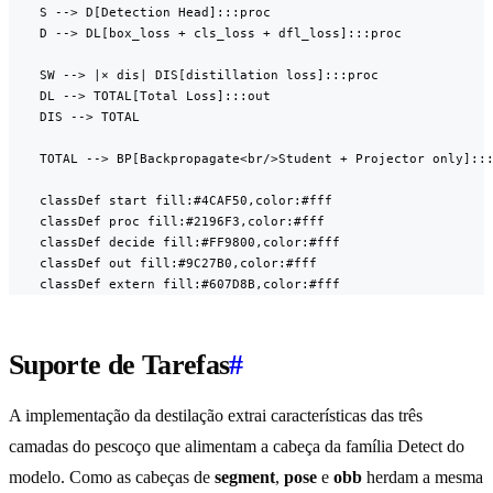
    S --> D[Detection Head]:::proc

    D --> DL[box_loss + cls_loss + dfl_loss]:::proc

    SW --> |× dis| DIS[distillation loss]:::proc

    DL --> TOTAL[Total Loss]:::out

    DIS --> TOTAL

    TOTAL --> BP[Backpropagate<br/>Student + Projector only]:::
    classDef start fill:#4CAF50,color:#fff

    classDef proc fill:#2196F3,color:#fff

    classDef decide fill:#FF9800,color:#fff

    classDef out fill:#9C27B0,color:#fff

    classDef extern fill:#607D8B,color:#fff
Suporte de Tarefas
#
A implementação da destilação extrai características das três
camadas do pescoço que alimentam a cabeça da família Detect do
modelo. Como as cabeças de
segment
,
pose
e
obb
herdam a mesma