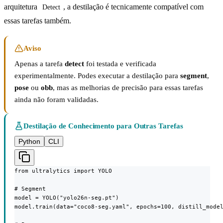
arquitetura
, a destilação é tecnicamente compatível com
Detect
essas tarefas também.
Aviso
Apenas a tarefa
detect
foi testada e verificada
experimentalmente. Podes executar a destilação para
segment
,
pose
ou
obb
, mas as melhorias de precisão para essas tarefas
ainda não foram validadas.
Destilação de Conhecimento para Outras Tarefas
Python
CLI
from ultralytics import YOLO

# Segment

model = YOLO("yolo26n-seg.pt")

model.train(data="coco8-seg.yaml", epochs=100, distill_model