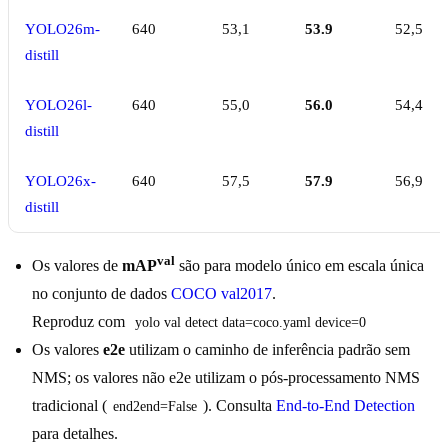
YOLO26m-
640
53,1
53.9
52,5
distill
YOLO26l-
640
55,0
56.0
54,4
distill
YOLO26x-
640
57,5
57.9
56,9
distill
val
Os valores de
mAP
são para modelo único em escala única
no conjunto de dados
COCO val2017
.
Reproduz com
yolo val detect data=coco.yaml device=0
Os valores
e2e
utilizam o caminho de inferência padrão sem
NMS; os valores não e2e utilizam o pós-processamento NMS
tradicional (
). Consulta
End-to-End Detection
end2end=False
para detalhes.