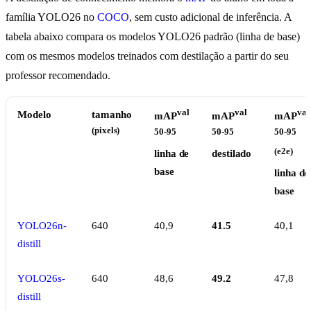
família YOLO26 no
COCO
, sem custo adicional de inferência. A
tabela abaixo compara os modelos YOLO26 padrão (linha de base)
com os mesmos modelos treinados com destilação a partir do seu
professor recomendado.
val
val
val
Modelo
tamanho
mAP
mAP
mAP
(pixels)
50-95
50-95
50-95
(e2e)
linha de
destilado
base
linha de
base
YOLO26n-
640
40,9
41.5
40,1
distill
YOLO26s-
640
48,6
49.2
47,8
distill