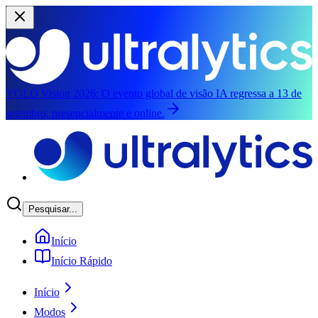
YOLO Vision 2026:
O evento global de visão IA regressa a 13 de
setembro, presencialmente e online.
Saltar para o conteúdo principal
Pesquisar...
Início
Início Rápido
Início
Modos