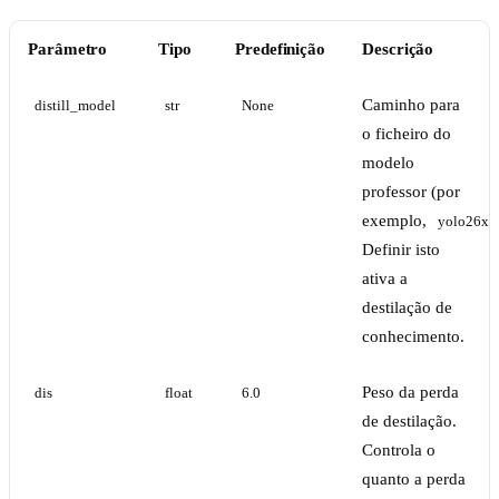
Parâmetro
Tipo
Predefinição
Descrição
Caminho para
distill_model
str
None
o ficheiro do
modelo
professor (por
exemplo,
yolo26x.p
Definir isto
ativa a
destilação de
conhecimento.
Peso da perda
dis
float
6.0
de destilação.
Controla o
quanto a perda