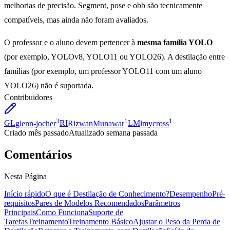
melhorias de precisão. Segment, pose e obb são tecnicamente
compatíveis, mas ainda não foram avaliados.
O professor e o aluno devem pertencer à
mesma família YOLO
(por exemplo, YOLOv8, YOLO11 ou YOLO26). A destilação entre
famílias (por exemplo, um professor YOLO11 com um aluno
YOLO26) não é suportada.
Contribuidores
3
1
1
GL
glenn-jocher
RI
RizwanMunawar
LM
lmycross
Criado
mês passado
Atualizado
semana passada
Comentários
Nesta Página
Início rápido
O que é Destilação de Conhecimento?
Desempenho
Pré-
requisitos
Pares de Modelos Recomendados
Parâmetros
Principais
Como Funciona
Suporte de
Tarefas
Treinamento
Treinamento Básico
Ajustar o Peso da Perda de