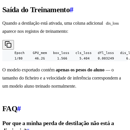
Saída do Treinamento
#
Quando a destilação está ativada, uma coluna adicional
dis_loss
aparece nos registos de treinamento:
      Epoch    GPU_mem   box_loss   cls_loss   dfl_loss   dis_l
      1/80      46.2G      1.566      5.404    0.003249      6
O modelo exportado contém
apenas os pesos do aluno
— o
tamanho do ficheiro e a velocidade de inferência correspondem a
um modelo aluno treinado normalmente.
FAQ
#
Por que a minha perda de destilação não está a