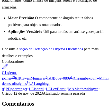
rotacionados, como análise de imagens aéreas e automação de
armazéns.
Maior Precisão:
O componente de ângulo reduz falsos
positivos para objetos rotacionados.
Aplicações Versáteis:
Útil para tarefas em análise geoespacial,
robótica, etc.
Consulta a
seção de Detecção de Objetos Orientados
para mais
detalhes e exemplos.
Colaboradores
GL
glenn-
19
2
1
1
jocher
RI
RizwanMunawar
BO
Bovey0809
RA
raimbekovm
MI
mil
1
deans-ultralytics
LA
Laughing-
1
1
1
1
1
q
PD
pderrenger
LE
leonnil
LE
LexBarou
MA
MatthewNoyce
Criado
12 de nov. de 2023
Atualizado
semana passada
Comentários