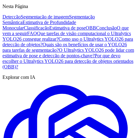
Nesta Página
Detecção
Segmentação de imagem
Segmentação
Semântica
Estimativa de Profundidade
Monocular
Classificação
Estimativa de pose
OBB
Conclusão
O que
vem a seguir
FAQ
Que tarefas de visão computacional o Ultralytics
YOLO26 consegue realizar?
Como uso o Ultralytics YOLO26 para
detecção de objetos?
Quais são os benefícios de usar o YOLO26
para tarefas de segmentação?
O Ultralytics YOLO26 pode lidar com
estimativa de pose e detecção de pontos-chave?
Por que devo
escolher o Ultralytics YOLO26 para detecção de objetos orientados
(OBB)?
Explorar com IA