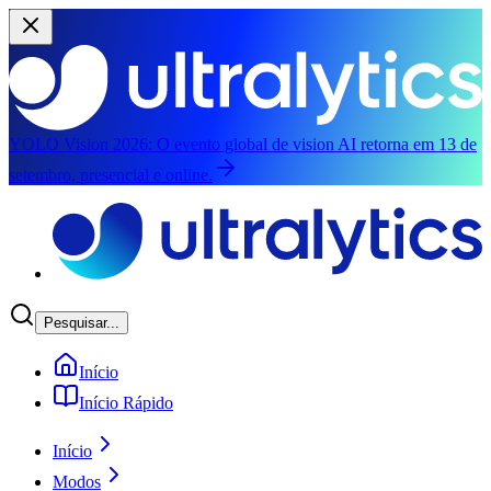
YOLO Vision 2026:
O evento global de vision AI retorna em 13 de
setembro, presencial e online.
Pular para o conteúdo principal
Pesquisar...
Início
Início Rápido
Início
Modos