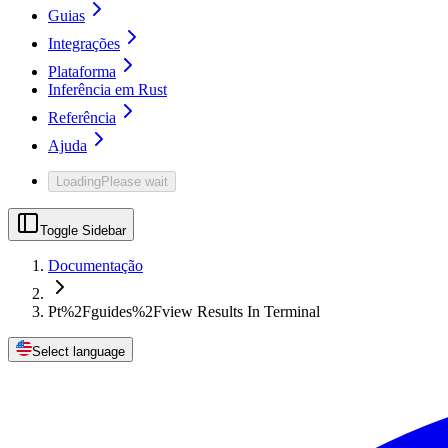
Guias
Integrações
Plataforma
Inferência em Rust
Referência
Ajuda
Loading
Please wait
Toggle Sidebar
Documentação
Pt%2Fguides%2Fview Results In Terminal
Select language