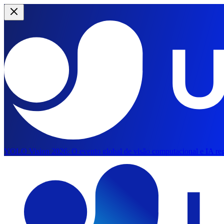
YOLO Vision 2026:
O evento global de visão computacional e IA reg
Saltar para o conteúdo principal