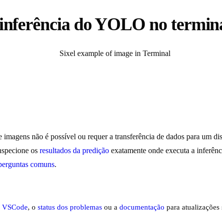
e inferência do YOLO no termi
magens não é possível ou requer a transferência de dados para um disp
nspecione os
resultados da predição
exatamente onde executa a inferênci
perguntas comuns
.
do VSCode
, o
status dos problemas
ou a
documentação
para atualizações