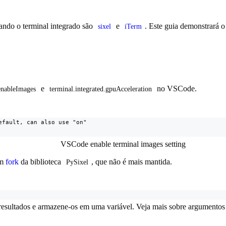
ando o terminal integrado são
e
. Este guia demonstrará 
sixel
iTerm
e
no VSCode.
.enableImages
terminal.integrated.gpuAcceleration
fault, can also use "on"

um
fork
da biblioteca
, que não é mais mantida.
PySixel
 resultados e armazene-os em uma variável. Veja mais sobre argumentos