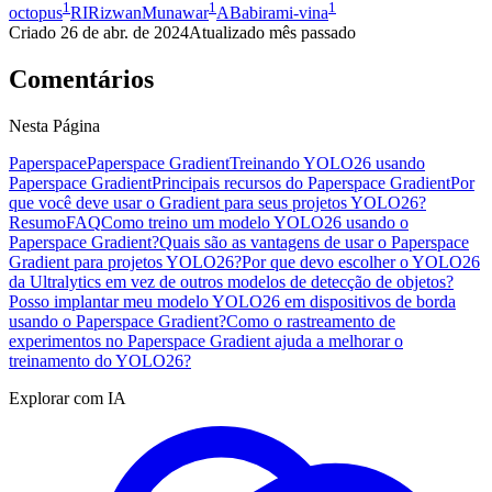
1
1
1
octopus
RI
RizwanMunawar
AB
abirami-vina
Criado
26 de abr. de 2024
Atualizado
mês passado
Comentários
Nesta Página
Paperspace
Paperspace Gradient
Treinando YOLO26 usando
Paperspace Gradient
Principais recursos do Paperspace Gradient
Por
que você deve usar o Gradient para seus projetos YOLO26?
Resumo
FAQ
Como treino um modelo YOLO26 usando o
Paperspace Gradient?
Quais são as vantagens de usar o Paperspace
Gradient para projetos YOLO26?
Por que devo escolher o YOLO26
da Ultralytics em vez de outros modelos de detecção de objetos?
Posso implantar meu modelo YOLO26 em dispositivos de borda
usando o Paperspace Gradient?
Como o rastreamento de
experimentos no Paperspace Gradient ajuda a melhorar o
treinamento do YOLO26?
Explorar com IA