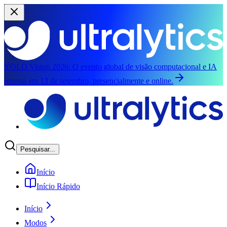
YOLO Vision 2026:
O evento global de visão computacional e IA
retorna em 13 de setembro, presencialmente e online.
Pular para o conteúdo principal
Pesquisar...
Início
Início Rápido
Início
Modos