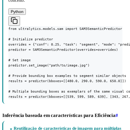
conceito.
Python
from ultralytics.models.sam import SAM3SemanticPredictor

# Initialize predictor

overrides = {"conf": 0.25, "task": "segment", "mode": "predi
predictor = SAM3SemanticPredictor(overrides=overrides)

# Set image

predictor.set_image("path/to/image.jpg")

# Provide bounding box examples to segment similar objects

results = predictor(bboxes=[[480.0, 290.0, 590.0, 650.0]])

# Multiple bounding boxes as exemplars of the same visual co
results = predictor(bboxes=[[539, 599, 589, 639], [343, 267
Inferência baseada em características para Eficiência
#
Reutilização de características de imagem para múltiplas