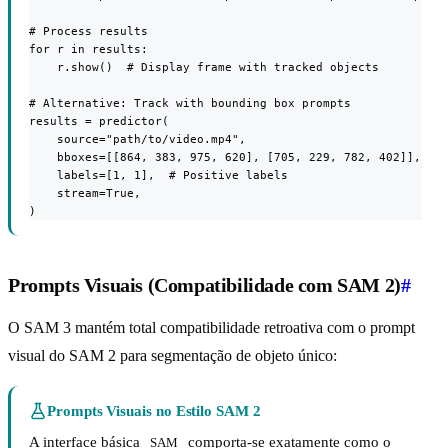
# Process results

for r in results:

    r.show()  # Display frame with tracked objects

# Alternative: Track with bounding box prompts

results = predictor(

    source="path/to/video.mp4",

    bboxes=[[864, 383, 975, 620], [705, 229, 782, 402]],

    labels=[1, 1],  # Positive labels

    stream=True,

)
Prompts Visuais (Compatibilidade com SAM 2)
#
O SAM 3 mantém total compatibilidade retroativa com o prompt
visual do SAM 2 para segmentação de objeto único:
Prompts Visuais no Estilo SAM 2
A interface básica
comporta-se exatamente como o
SAM