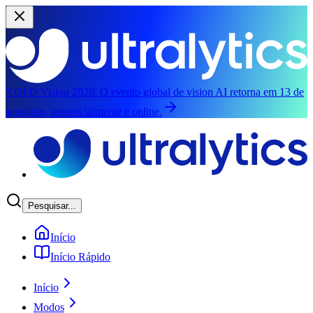
YOLO Vision 2026:
O evento global de vision AI retorna em 13 de
setembro, presencialmente e online.
Pular para o conteúdo principal
Pesquisar...
Início
Início Rápido
Início
Modos