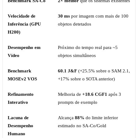
Benchmark SA-Co
2× melhor
que os sistemas existentes
Velocidade de
30 ms
por imagem com mais de 100
Inferência (GPU
objetos detetados
H200)
Desempenho em
Próximo do tempo real para ~5
Vídeo
objetos simultâneos
Benchmark
60.1 J&F
(+25.5% sobre o SAM 2.1,
MOSEv2 VOS
+17% sobre o SOTA anterior)
Refinamento
Melhoria de
+18.6 CGF1
após 3
Interativo
prompts de exemplo
Lacuna de
Alcança
88%
do limite inferior
Desempenho
estimado no SA-Co/Gold
Humano