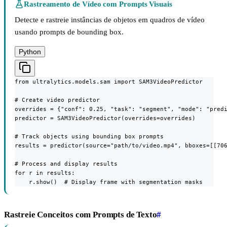
Rastreamento de Vídeo com Prompts Visuais
Detecte e rastreie instâncias de objetos em quadros de vídeo
usando prompts de bounding box.
Python
from ultralytics.models.sam import SAM3VideoPredictor

# Create video predictor

overrides = {"conf": 0.25, "task": "segment", "mode": "predi
predictor = SAM3VideoPredictor(overrides=overrides)

# Track objects using bounding box prompts

results = predictor(source="path/to/video.mp4", bboxes=[[706
# Process and display results

for r in results:

    r.show()  # Display frame with segmentation masks
Rastreie Conceitos com Prompts de Texto
#