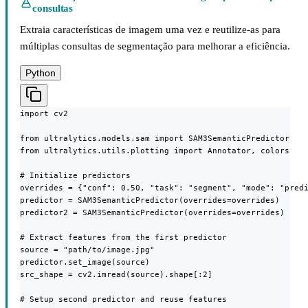
consultas
Extraia características de imagem uma vez e reutilize-as para
múltiplas consultas de segmentação para melhorar a eficiência.
Python
import cv2

from ultralytics.models.sam import SAM3SemanticPredictor

from ultralytics.utils.plotting import Annotator, colors

# Initialize predictors

overrides = {"conf": 0.50, "task": "segment", "mode": "predi
predictor = SAM3SemanticPredictor(overrides=overrides)

predictor2 = SAM3SemanticPredictor(overrides=overrides)

# Extract features from the first predictor

source = "path/to/image.jpg"

predictor.set_image(source)

src_shape = cv2.imread(source).shape[:2]

# Setup second predictor and reuse features
