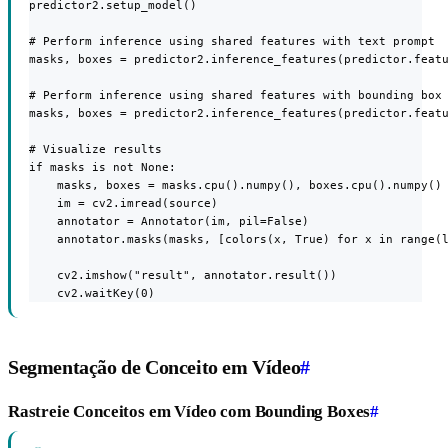
predictor2.setup_model()

# Perform inference using shared features with text prompt

masks, boxes = predictor2.inference_features(predictor.featu
# Perform inference using shared features with bounding box 
masks, boxes = predictor2.inference_features(predictor.featu
# Visualize results

if masks is not None:

    masks, boxes = masks.cpu().numpy(), boxes.cpu().numpy()

    im = cv2.imread(source)

    annotator = Annotator(im, pil=False)

    annotator.masks(masks, [colors(x, True) for x in range(l
    cv2.imshow("result", annotator.result())

    cv2.waitKey(0)
Segmentação de Conceito em Vídeo
#
Rastreie Conceitos em Vídeo com Bounding Boxes
#