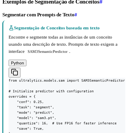
Exemplos de Segmentação de Conceitos
#
Segmentar com Prompts de Texto
#
Segmentação de Conceitos baseada em texto
Encontre e segmente todas as instâncias de um conceito
usando uma descrição de texto. Prompts de texto exigem a
interface
.
SAM3SemanticPredictor
Python
from ultralytics.models.sam import SAM3SemanticPredictor

# Initialize predictor with configuration

overrides = {

    "conf": 0.25,

    "task": "segment",

    "mode": "predict",

    "model": "sam3.pt",

    "quantize": 16,  # Use FP16 for faster inference

    "save": True,
