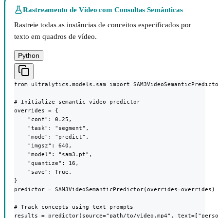
Rastreamento de Vídeo com Consultas Semânticas
Rastreie todas as instâncias de conceitos especificados por
texto em quadros de vídeo.
Python
from ultralytics.models.sam import SAM3VideoSemanticPredicto
# Initialize semantic video predictor

overrides = {

    "conf": 0.25,

    "task": "segment",

    "mode": "predict",

    "imgsz": 640,

    "model": "sam3.pt",

    "quantize": 16,

    "save": True,

}

predictor = SAM3VideoSemanticPredictor(overrides=overrides)

# Track concepts using text prompts

results = predictor(source="path/to/video.mp4", text=["perso