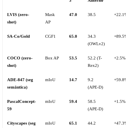
3
Anterior
LVIS (zero-
Mask
47.0
38.5
+22.1%
shot)
AP
SA-Co/Gold
CGF1
65.0
34.3
+89.5%
(OWLv2)
COCO (zero-
Box AP
53.5
52.2 (T-
+2.5%
shot)
Rex2)
ADE-847 (seg
mIoU
14.7
9.2
+59.8%
semântica)
(APE-D)
PascalConcept-
mIoU
59.4
58.5
+1.5%
59
(APE-D)
Cityscapes (seg
mIoU
65.1
44.2
+47.3%