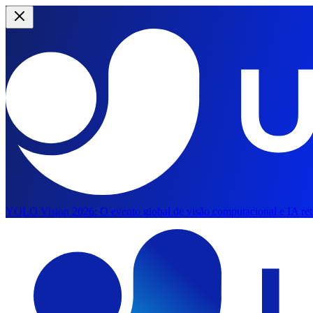
YOLO Vision 2026:
O evento global de visão computacional e IA ret
Pular para o conteúdo principal