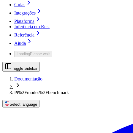
Guias
Integrações
Plataforma
Inferência em Rust
Referência
Ajuda
Loading
Please wait
Toggle Sidebar
Documentação
Pt%2Fmodes%2Fbenchmark
Select language