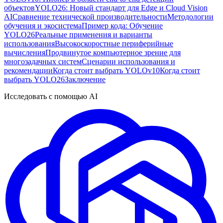
объектов
YOLO26: Новый стандарт для Edge и Cloud Vision
AI
Сравнение технической производительности
Методологии
обучения и экосистема
Пример кода: Обучение
YOLO26
Реальные применения и варианты
использования
Высокоскоростные периферийные
вычисления
Продвинутое компьютерное зрение для
многозадачных систем
Сценарии использования и
рекомендации
Когда стоит выбрать YOLOv10
Когда стоит
выбрать YOLO26
Заключение
Исследовать с помощью AI