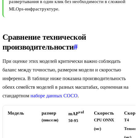
развертывания в один клик без необходимости в сложной
MLOps-инфраструктуре.
Сравнение технической
производительности
#
При оценке этих моделей критически важно соблюдать
баланс между точностью, размером модели и скоростью
инференса. В таблице ниже показана производительность
обеих семейств моделей в разных масштабах, оцененная на
стандартном
наборе данных COCO
.
val
Модель
размер
Скорость
Скоро
mAP
(пиксели)
CPU ONNX
T4
50-95
(мс)
Tensor
(мс)