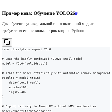
Пример кода: Обучение YOLO26
#
Для обучения универсальной и высокоточной модели
требуется всего несколько строк кода на Python:
from ultralytics import YOLO

# Load the highly optimized YOLO26 small model

model = YOLO("yolo26s.pt")

# Train the model efficiently with automatic memory management

results = model.train(

    data="coco8.yaml",

    epochs=100,

    imgsz=640,

)

# Export natively to TensorRT without NMS complexities

model.export(format="engine")