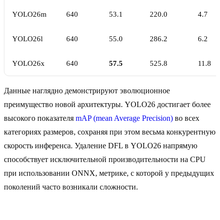
YOLO26m
640
53.1
220.0
4.7
YOLO26l
640
55.0
286.2
6.2
YOLO26x
640
57.5
525.8
11.8
Данные наглядно демонстрируют эволюционное
преимущество новой архитектуры. YOLO26 достигает более
высокого показателя
mAP (mean Average Precision)
во всех
категориях размеров, сохраняя при этом весьма конкурентную
скорость инференса. Удаление DFL в YOLO26 напрямую
способствует исключительной производительности на CPU
при использовании ONNX, метрике, с которой у предыдущих
поколений часто возникали сложности.