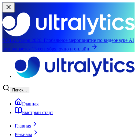
YOLO Vision 2026:
Глобальное мероприятие по видеонауке AI
возвращается 13 сентября, очно и онлайн.
Перейти к основному содержимому
Поиск...
Главная
Быстрый старт
Главная
Режимы