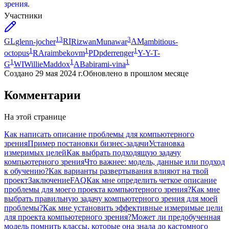
зрения
.
Участники
13
3
GL
glenn-jocher
RI
RizwanMunawar
AM
ambitious-
1
1
1
octopus
RA
raimbekovm
PD
pderrenger
Y-
Y-T-
1
1
1
G
WI
WillieMaddox
AB
abirami-vina
Создано
29 мая 2024 г.
Обновлено
в прошлом месяце
Комментарии
На этой странице
Как написать описание проблемы для компьютерного
зрения
Пример постановки бизнес-задачи
Установка
измеримых целей
Как выбрать подходящую задачу
компьютерного зрения
Что важнее: модель, данные или подход
к обучению?
Как варианты развертывания влияют на твой
проект
Заключение
FAQ
Как мне определить четкое описание
проблемы для моего проекта компьютерного зрения?
Как мне
выбрать правильную задачу компьютерного зрения для моей
проблемы?
Как мне установить эффективные измеримые цели
для проекта компьютерного зрения?
Может ли предобученная
модель помнить классы, которые она знала до кастомного