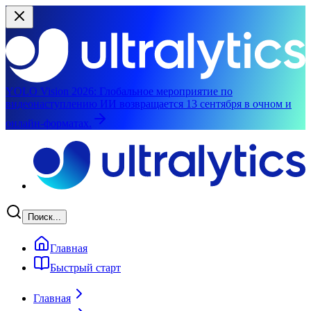
YOLO Vision 2026:
Глобальное мероприятие по
видеонаступлению ИИ возвращается 13 сентября в очном и
онлайн-форматах.
Перейти к основному содержимому
Поиск...
Главная
Быстрый старт
Главная