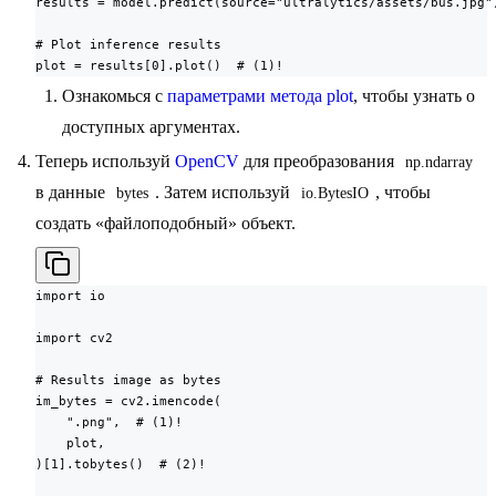
results = model.predict(source="ultralytics/assets/bus.jpg")
# Plot inference results

plot = results[0].plot()  # (1)!
Ознакомься с
параметрами метода plot
, чтобы узнать о
доступных аргументах.
Теперь используй
OpenCV
для преобразования
np.ndarray
в данные
. Затем используй
, чтобы
bytes
io.BytesIO
создать «файлоподобный» объект.
import io

import cv2

# Results image as bytes

im_bytes = cv2.imencode(

    ".png",  # (1)!

    plot,

)[1].tobytes()  # (2)!
