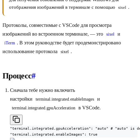
отображения изображений в терминале с помощью
.
sixel
Протоколы, совместимые с VSCode для просмотра
изображений во встроенном терминале, — это
и
sixel
. В этом руководстве будет продемонстрировано
iTerm
использование протокола
.
sixel
Процесс
#
Сначала тебе нужно включить
настройки
и
terminal.integrated.enableImages
в VSCode.
terminal.integrated.gpuAcceleration
"terminal.integrated.gpuAcceleration": "auto" # "auto" is de
"terminal.integrated.enableImages": true