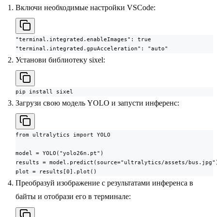
Включи необходимые настройки VSCode:
"terminal.integrated.enableImages": true

"terminal.integrated.gpuAcceleration": "auto"
Установи библиотеку sixel:
pip install sixel
Загрузи свою модель YOLO и запусти инференс:
from ultralytics import YOLO

model = YOLO("yolo26n.pt")

results = model.predict(source="ultralytics/assets/bus.jpg")
plot = results[0].plot()
Преобразуй изображение с результатами инференса в
байты и отобрази его в терминале: