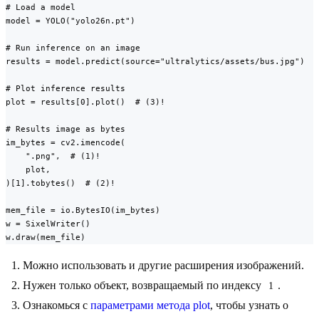
# Load a model

model = YOLO("yolo26n.pt")

# Run inference on an image

results = model.predict(source="ultralytics/assets/bus.jpg")

# Plot inference results

plot = results[0].plot()  # (3)!

# Results image as bytes

im_bytes = cv2.imencode(

    ".png",  # (1)!

    plot,

)[1].tobytes()  # (2)!

mem_file = io.BytesIO(im_bytes)

w = SixelWriter()

w.draw(mem_file)
Можно использовать и другие расширения изображений.
Нужен только объект, возвращаемый по индексу
.
1
Ознакомься с
параметрами метода plot
, чтобы узнать о