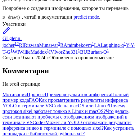
Подробнее о создании изображения, которое ты передаешь
в
, читай в документации
predict mode
.
draw()
Участники
GL
glenn-
12
3
1
1
jocher
RI
RizwanMunawar
RA
raimbekovm
LA
Laughing-q
Y-
Y-
1
1
1
1
T-G
WI
WillieMaddox
IV
IvorZhu331
BU
Burhan-Q
Создано
9 мар. 2024 г.
Обновлено
в прошлом месяце
Комментарии
На этой странице
Мотивация
Процесс
Пример результатов инференса
Полный
пример кода
FAQ
Как просматривать результаты инференса
YOLO в терминале VSCode на macOS или Linux?
Почему
протокол sixel работает только в Linux и macOS?
Что делать,
если возникают проблемы с отображением изображений в
терминале VSCode?
Может ли YOLO отображать результаты
инференса видео в терминале с помощью sixel?
Как устранить
неполадки с библиотекой python-sixel?