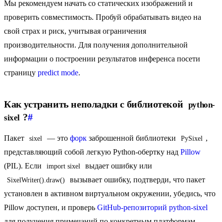
Мы рекомендуем начать со статических изображений и
проверить совместимость. Пробуй обрабатывать видео на
свой страх и риск, учитывая ограничения
производительности. Для получения дополнительной
информации о построении результатов инференса посети
страницу
predict mode
.
Как устранить неполадки с библиотекой
python-
?
#
sixel
Пакет
— это
форк
заброшенной библиотеки
,
sixel
PySixel
представляющий собой легкую Python-обертку над
Pillow
(PIL). Если
выдает ошибку или
import sixel
вызывает ошибку, подтверди, что пакет
SixelWriter().draw()
установлен в активном виртуальном окружении, убедись, что
Pillow доступен, и проверь
GitHub-репозиторий python-sixel
для получения примечаний по конкретным платформам.