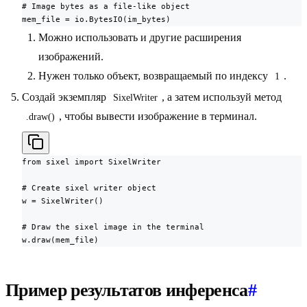
# Image bytes as a file-like object

mem_file = io.BytesIO(im_bytes)
Можно использовать и другие расширения
изображений.
Нужен только объект, возвращаемый по индексу
.
1
Создай экземпляр
, а затем используй метод
SixelWriter
, чтобы вывести изображение в терминал.
.draw()
from sixel import SixelWriter

# Create sixel writer object

w = SixelWriter()

# Draw the sixel image in the terminal

w.draw(mem_file)
Пример результатов инференса
#