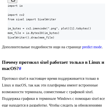
import io

import cv2

from sixel import SixelWriter

im_bytes = cv2.imencode(".png", plot)[1].tobytes()

mem_file = io.BytesIO(im_bytes)

SixelWriter().draw(mem_file)
Дополнительные подробности ищи на странице
predict mode
.
Почему протокол sixel работает только в Linux и
macOS?
#
Протокол sixel в настоящее время поддерживается только в
Linux и macOS, так как эти платформы имеют встроенные
возможности терминала, совместимые с графикой sixel.
Поддержка графики в терминале Windows с помощью sixel все
еще находится в разработке. Чтобы следить за обновлениями