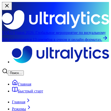
YOLO Vision 2026:
Глобальное мероприятие по визуальному
ИИ возвращается 13 сентября в очном и онлайн-форматах.
Перейти к основному содержимому
Поиск...
Главная
Быстрый старт
Главная
Режимы