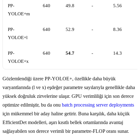
PP-
640
49.8
-
5.56
YOLOE+m
PP-
640
52.9
-
8.36
YOLOE+l
PP-
640
54.7
-
14.3
YOLOE+x
Gözlemlendiği üzere PP-YOLOE+, özellikle daha büyük
varyantlarında (l ve x) eşdeğer parametre sayılarıyla genellikle daha
yüksek doğruluk zirvelerine ulaşır. GPU verimliliği için son derece
optimize edilmiştir, bu da onu
batch processing server deployments
için mükemmel bir aday haline getirir. Buna karşılık, daha küçük
EfficientDet modelleri, aşırı kısıtlı bellek ortamlarında avantaj
sağlayabilen son derece verimli bir parametre-FLOP oranı sunar.