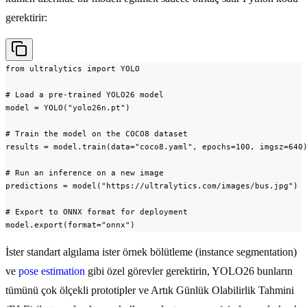
gerektirir:
from ultralytics import YOLO

# Load a pre-trained YOLO26 model

model = YOLO("yolo26n.pt")

# Train the model on the COCO8 dataset

results = model.train(data="coco8.yaml", epochs=100, imgsz=640)
# Run an inference on a new image

predictions = model("https://ultralytics.com/images/bus.jpg")

# Export to ONNX format for deployment

model.export(format="onnx")
İster standart algılama ister örnek bölütleme (instance segmentation)
ve
pose estimation
gibi özel görevler gerektirin, YOLO26 bunların
tümünü çok ölçekli prototipler ve Artık Günlük Olabilirlik Tahmini