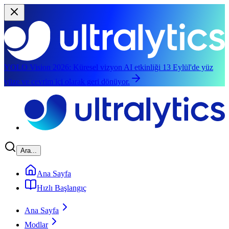
YOLO Vision 2026:
Küresel vizyon AI etkinliği 13 Eylül'de yüz
yüze ve çevrim içi olarak geri dönüyor.
Ana içeriğe atla
Ara...
Ana Sayfa
Hızlı Başlangıç
Ana Sayfa
Modlar