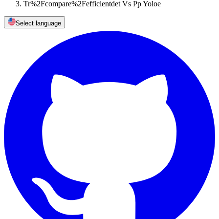
Tr%2Fcompare%2Fefficientdet Vs Pp Yoloe
Select language