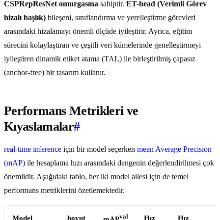
CSPRepResNet omurgasına
sahiptir.
ET-head (Verimli Görev
hizalı başlık)
bileşeni, sınıflandırma ve yerelleştirme görevleri
arasındaki hizalamayı önemli ölçüde iyileştirir. Ayrıca, eğitim
sürecini kolaylaştıran ve çeşitli veri kümelerinde genelleştirmeyi
iyileştiren dinamik etiket atama (TAL) ile birleştirilmiş çapasız
(anchor-free) bir tasarım kullanır.
Performans Metrikleri ve
Kıyaslamalar
#
real-time inference
için bir model seçerken
mean Average Precision
(mAP)
ile hesaplama hızı arasındaki dengenin değerlendirilmesi çok
önemlidir. Aşağıdaki tablo, her iki model ailesi için de temel
performans metriklerini özetlemektedir.
val
Model
boyut
Hız
Hız
mAP