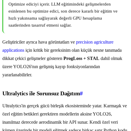
Optimize ediciyi içerir. LLM eğitimindeki gelişmelerden
esinlenen bu optimize edici, son derece kararlı bir eğitim ve
hızlı yakınsama sağlayarak değerli GPU hesaplama
saatlerinden tasarruf etmeni sağlar.
Geliştiriciler ayrıca hava görüntatları ve
precision agriculture
applications
için kritik bir gereksinim olan küçük nesne tanımada
dikkat çekici gelişmeler gösteren
ProgLoss + STAL
dahil olmak
üzere YOLO26'nın gelişmiş kayıp fonksiyonlarından
yararlanabilirler.
Ultralytics ile Sorunsuz Dağıtım
#
Ultralytics'in gerçek gücü birleşik ekosisteminde yatar. Karmaşık ve
özel eğitim betikleri gerektiren modellerin aksine YOLO26,
inanılmaz derecede aerodinamik bir API sunar. Kendi özel veri
kümen üzerinde bir modeli eğitmek sadece birkaç satır Python kodu