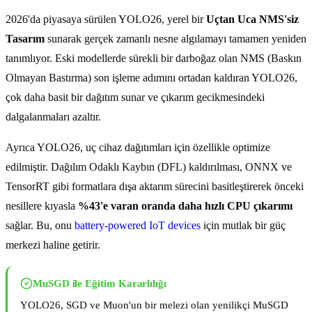
2026'da piyasaya sürülen YOLO26, yerel bir
Uçtan Uca NMS'siz
Tasarım
sunarak gerçek zamanlı nesne algılamayı tamamen yeniden
tanımlıyor. Eski modellerde sürekli bir darboğaz olan NMS (Baskın
Olmayan Bastırma) son işleme adımını ortadan kaldıran YOLO26,
çok daha basit bir dağıtım sunar ve çıkarım gecikmesindeki
dalgalanmaları azaltır.
Ayrıca YOLO26, uç cihaz dağıtımları için özellikle optimize
edilmiştir. Dağılım Odaklı Kaybın (DFL) kaldırılması, ONNX ve
TensorRT gibi formatlara dışa aktarım sürecini basitleştirerek önceki
nesillere kıyasla
%43'e varan oranda daha hızlı CPU çıkarımı
sağlar. Bu, onu
battery-powered IoT devices
için mutlak bir güç
merkezi haline getirir.
MuSGD ile Eğitim Kararlılığı
YOLO26, SGD ve Muon'un bir melezi olan yenilikçi MuSGD