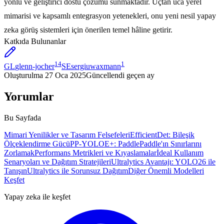
yönlü ve geliştirici dostu çözümü sunmaktadır. Uçtan uca yerel
mimarisi ve kapsamlı entegrasyon yetenekleri, onu yeni nesil yapay
zeka görüş sistemleri için önerilen temel hâline getirir.
Katkıda Bulunanlar
14
1
GL
glenn-jocher
SE
sergiuwaxmann
Oluşturulma
27 Oca 2025
Güncellendi
geçen ay
Yorumlar
Bu Sayfada
Mimari Yenilikler ve Tasarım Felsefeleri
EfficientDet: Bileşik
Ölçeklendirme Gücü
PP-YOLOE+: PaddlePaddle'ın Sınırlarını
Zorlamak
Performans Metrikleri ve Kıyaslamalar
İdeal Kullanım
Senaryoları ve Dağıtım Stratejileri
Ultralytics Avantajı: YOLO26 ile
Tanışın
Ultralytics ile Sorunsuz Dağıtım
Diğer Önemli Modelleri
Keşfet
Yapay zeka ile keşfet