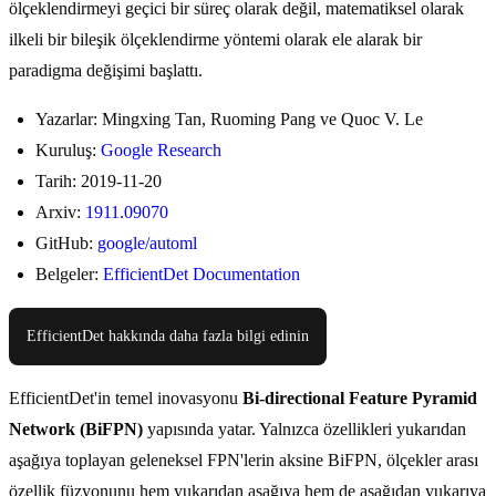
ölçeklendirmeyi geçici bir süreç olarak değil, matematiksel olarak
ilkeli bir bileşik ölçeklendirme yöntemi olarak ele alarak bir
paradigma değişimi başlattı.
Yazarlar: Mingxing Tan, Ruoming Pang ve Quoc V. Le
Kuruluş:
Google Research
Tarih: 2019-11-20
Arxiv:
1911.09070
GitHub:
google/automl
Belgeler:
EfficientDet Documentation
EfficientDet hakkında daha fazla bilgi edinin
EfficientDet'in temel inovasyonu
Bi-directional Feature Pyramid
Network (BiFPN)
yapısında yatar. Yalnızca özellikleri yukarıdan
aşağıya toplayan geleneksel FPN'lerin aksine BiFPN, ölçekler arası
özellik füzyonunu hem yukarıdan aşağıya hem de aşağıdan yukarıya