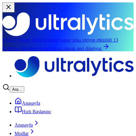
YOLO Vision 2026:
Küresel yapay zeka vizyon etkinliği 13
Eylül'de yüz yüze ve çevrim içi olarak geri dönüyor.
Ana içeriğe geç
Ara...
Anasayfa
Hızlı Başlangıç
Anasayfa
Modlar