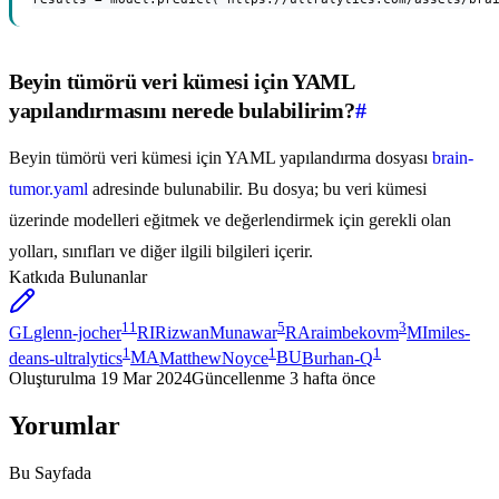
Beyin tümörü veri kümesi için YAML
yapılandırmasını nerede bulabilirim?
#
Beyin tümörü veri kümesi için YAML yapılandırma dosyası
brain-
tumor.yaml
adresinde bulunabilir. Bu dosya; bu veri kümesi
üzerinde modelleri eğitmek ve değerlendirmek için gerekli olan
yolları, sınıfları ve diğer ilgili bilgileri içerir.
Katkıda Bulunanlar
11
5
3
GL
glenn-jocher
RI
RizwanMunawar
RA
raimbekovm
MI
miles-
1
1
1
deans-ultralytics
MA
MatthewNoyce
BU
Burhan-Q
Oluşturulma
19 Mar 2024
Güncellenme
3 hafta önce
Yorumlar
Bu Sayfada