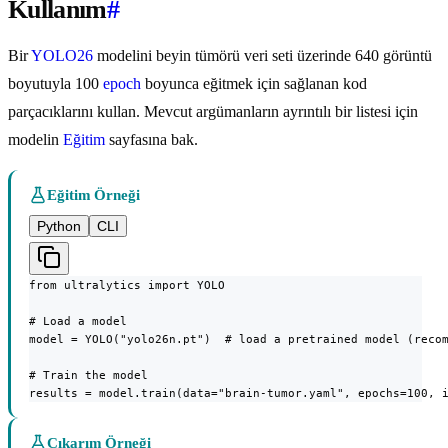
Kullanım
#
Bir
YOLO26
modelini beyin tümörü veri seti üzerinde 640 görüntü
boyutuyla 100
epoch
boyunca eğitmek için sağlanan kod
parçacıklarını kullan. Mevcut argümanların ayrıntılı bir listesi için
modelin
Eğitim
sayfasına bak.
Eğitim Örneği
Python
CLI
from ultralytics import YOLO

# Load a model

model = YOLO("yolo26n.pt")  # load a pretrained model (recom
# Train the model

results = model.train(data="brain-tumor.yaml", epochs=100, 
Çıkarım Örneği