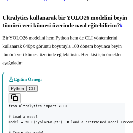
Ultralytics kullanarak bir YOLO26 modelini beyin
tümörü veri kümesi üzerinde nasıl eğitebilirim?
#
Bir YOLO26 modelini hem Python hem de CLI yöntemlerini
kullanarak 640px görüntü boyutuyla 100 dönem boyunca beyin
tümörü veri kümesi üzerinde eğitebilirsin. Her ikisi için örnekler
aşağıdadır:
Eğitim Örneği
Python
CLI
from ultralytics import YOLO

# Load a model

model = YOLO("yolo26n.pt")  # load a pretrained model (recom
# Train the model
