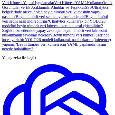
Veri Kümesi Yapısı
Uygulamalar
Veri Kümesi YAML
Kullanım
Örnek
Görüntüler ve Ek Açıklamalar
Alıntılar ve Teşekkür
SSS
Ultralytics
belgelerinde mevcut olan beyin tümörü veri kümesinin yapısı
nasıldır?
Beyin tümörü veri seti hangi sınıfları içerir?
Beyin tümörü
veri setini nasıl indirebilirim?
Ultralytics kullanarak bir YOLO26
modelini beyin tümörü veri kümesi üzerinde nasıl eğitebilirim?
Sağlık hizmetlerinde yapay zeka için beyin tümörü veri kümesini
kullanmanın faydaları nelerdir?
Beyin tümörü veri kümesi üzerinde
ince ayarlı bir YOLO26 modeli kullanarak nasıl çıkarım (inference)
yaparım?
Beyin tümörü veri kümesi için YAML yapılandırmasını
nerede bulabilirim?
Yapay zeka ile keşfet