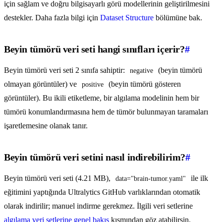
için sağlam ve doğru bilgisayarlı görü modellerinin geliştirilmesini
destekler. Daha fazla bilgi için
Dataset Structure
bölümüne bak.
Beyin tümörü veri seti hangi sınıfları içerir?
#
Beyin tümörü veri seti 2 sınıfa sahiptir:
(beyin tümörü
negative
olmayan görüntüler) ve
(beyin tümörü gösteren
positive
görüntüler). Bu ikili etiketleme, bir algılama modelinin hem bir
tümörü konumlandırmasına hem de tümör bulunmayan taramaları
işaretlemesine olanak tanır.
Beyin tümörü veri setini nasıl indirebilirim?
#
Beyin tümörü veri seti (4.21 MB),
ile ilk
data="brain-tumor.yaml"
eğitimini yaptığında Ultralytics GitHub varlıklarından otomatik
olarak indirilir; manuel indirme gerekmez. İlgili veri setlerine
algılama veri setlerine genel bakış
kısmından göz atabilirsin.