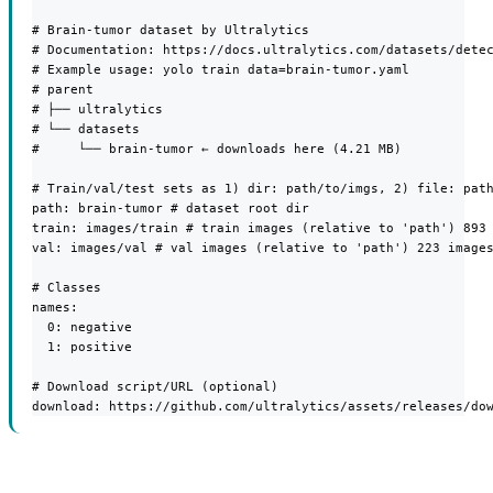
# Brain-tumor dataset by Ultralytics

# Documentation: https://docs.ultralytics.com/datasets/detec
# Example usage: yolo train data=brain-tumor.yaml

# parent

# ├── ultralytics

# └── datasets

#     └── brain-tumor ← downloads here (4.21 MB)

# Train/val/test sets as 1) dir: path/to/imgs, 2) file: path
path: brain-tumor # dataset root dir

train: images/train # train images (relative to 'path') 893 
val: images/val # val images (relative to 'path') 223 images
# Classes

names:

  0: negative

  1: positive

# Download script/URL (optional)

download: https://github.com/ultralytics/assets/releases/do