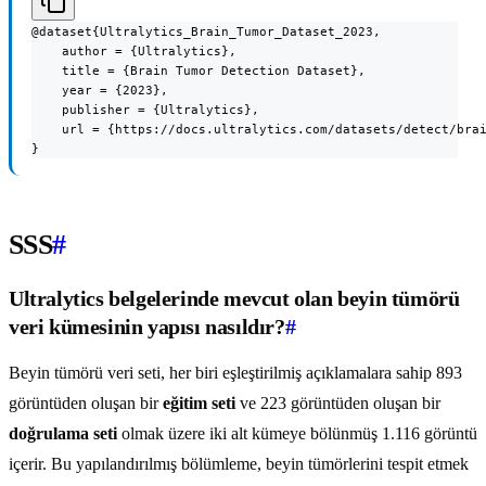
@dataset{Ultralytics_Brain_Tumor_Dataset_2023,

    author = {Ultralytics},

    title = {Brain Tumor Detection Dataset},

    year = {2023},

    publisher = {Ultralytics},

    url = {https://docs.ultralytics.com/datasets/detect/brai
}
SSS
#
Ultralytics belgelerinde mevcut olan beyin tümörü
veri kümesinin yapısı nasıldır?
#
Beyin tümörü veri seti, her biri eşleştirilmiş açıklamalara sahip 893
görüntüden oluşan bir
eğitim seti
ve 223 görüntüden oluşan bir
doğrulama seti
olmak üzere iki alt kümeye bölünmüş 1.116 görüntü
içerir. Bu yapılandırılmış bölümleme, beyin tümörlerini tespit etmek