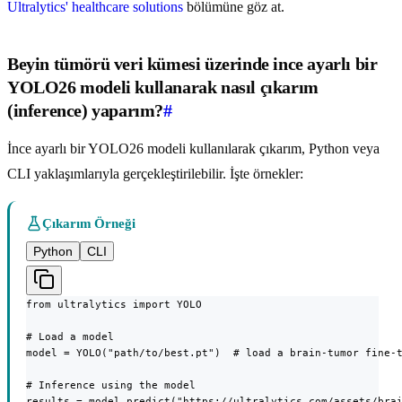
Ultralytics' healthcare solutions
bölümüne göz at.
Beyin tümörü veri kümesi üzerinde ince ayarlı bir
YOLO26 modeli kullanarak nasıl çıkarım
(inference) yaparım?
#
İnce ayarlı bir YOLO26 modeli kullanılarak çıkarım, Python veya
CLI yaklaşımlarıyla gerçekleştirilebilir. İşte örnekler:
Çıkarım Örneği
Python
CLI
from ultralytics import YOLO

# Load a model

model = YOLO("path/to/best.pt")  # load a brain-tumor fine-t
# Inference using the model

results = model.predict("https://ultralytics.com/assets/bra