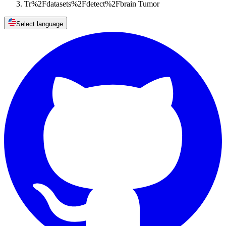
Tr%2Fdatasets%2Fdetect%2Fbrain Tumor
Select language