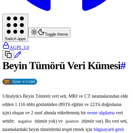
Toggle theme
Switch apps
AGPL 3.0
Beyin Tümörü Veri Kümesi
#
Ultralytics Beyin Tümörü veri seti, MRI ve CT taramalarından elde
edilen 1.116 tıbbi görüntüden (893'ü eğitim ve 223'ü doğrulama
için) oluşan ve 2 sınıf altında etiketlenmiş bir
nesne algılama
veri
setidir:
(tümör yok) ve
(tümör var). Bu veri seti,
negative
positive
taramalardaki beyin tümörlerini tespit etmek için
bilgisayarlı görü