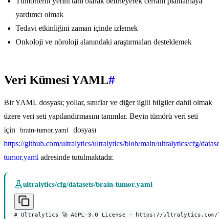
Tümörlerin yerini tam olarak belirleyerek cerrahi planlamaya
yardımcı olmak
Tedavi etkinliğini zaman içinde izlemek
Onkoloji ve nöroloji alanındaki araştırmaları desteklemek
Veri Kümesi YAML
#
Bir YAML dosyası; yollar, sınıflar ve diğer ilgili bilgiler dahil olmak
üzere veri seti yapılandırmasını tanımlar. Beyin tümörü veri seti
için
dosyası
brain-tumor.yaml
https://github.com/ultralytics/ultralytics/blob/main/ultralytics/cfg/datas
tumor.yaml
adresinde tutulmaktadır.
ultralytics/cfg/datasets/brain-tumor.yaml
# Ultralytics 🚀 AGPL-3.0 License - https://ultralytics.com/l