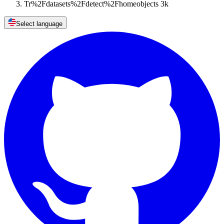
Tr%2Fdatasets%2Fdetect%2Fhomeobjects 3k
Select language