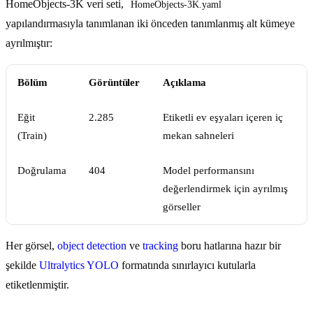
HomeObjects-3K veri seti,
HomeObjects-3K.yaml
yapılandırmasıyla tanımlanan iki önceden tanımlanmış alt kümeye
ayrılmıştır:
Bölüm
Görüntüler
Açıklama
Eğit
2.285
Etiketli ev eşyaları içeren iç
(Train)
mekan sahneleri
Doğrulama
404
Model performansını
değerlendirmek için ayrılmış
görseller
Her görsel,
object detection
ve
tracking
boru hatlarına hazır bir
şekilde
Ultralytics YOLO
formatında sınırlayıcı kutularla
etiketlenmiştir.