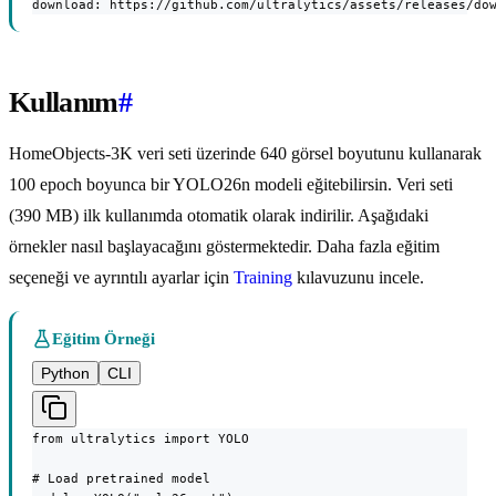
download: https://github.com/ultralytics/assets/releases/do
Kullanım
#
HomeObjects-3K veri seti üzerinde 640 görsel boyutunu kullanarak
100 epoch boyunca bir YOLO26n modeli eğitebilirsin. Veri seti
(390 MB) ilk kullanımda otomatik olarak indirilir. Aşağıdaki
örnekler nasıl başlayacağını göstermektedir. Daha fazla eğitim
seçeneği ve ayrıntılı ayarlar için
Training
kılavuzunu incele.
Eğitim Örneği
Python
CLI
from ultralytics import YOLO

# Load pretrained model
