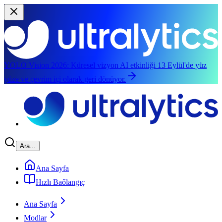
YOLO Vision 2026:
Küresel vizyon AI etkinliği 13 Eylül'de yüz
yüze ve çevrim içi olarak geri dönüyor.
Ana içeriğe geç
Ara...
Ana Sayfa
Hızlı Baőlangıç
Ana Sayfa
Modlar