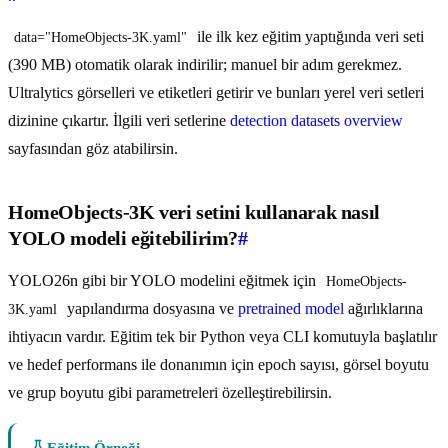
ile ilk kez eğitim yaptığında veri seti
data="HomeObjects-3K.yaml"
(390 MB) otomatik olarak indirilir; manuel bir adım gerekmez.
Ultralytics görselleri ve etiketleri getirir ve bunları yerel veri setleri
dizinine çıkartır. İlgili veri setlerine
detection datasets overview
sayfasından göz atabilirsin.
HomeObjects-3K veri setini kullanarak nasıl
YOLO modeli eğitebilirim?
#
YOLO26n gibi bir YOLO modelini eğitmek için
HomeObjects-
yapılandırma dosyasına ve
pretrained model
ağırlıklarına
3K.yaml
ihtiyacın vardır. Eğitim tek bir Python veya CLI komutuyla başlatılır
ve hedef performans ile donanımın için epoch sayısı, görsel boyutu
ve grup boyutu gibi parametreleri özelleştirebilirsin.
Eğitim Örneği