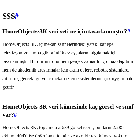
SSS
#
HomeObjects-3K veri seti ne için tasarlanmıştır?
#
HomeObjects-3K, iç mekan sahnelerindeki yatak, kanepe,
televizyon ve lamba gibi günlük ev eşyalarını algılamak için
tasarlanmıştır. Bu durum, onu hem gerçek zamanlı uç cihaz dağıtımı
hem de akademik araştırmalar için akıllı evlere, robotik sistemlere,
artırılmış gerçekliğe ve iç mekan izleme sistemlerine çok uygun hale
getirir.
HomeObjects-3K veri kümesinde kaç görsel ve sınıf
var?
#
HomeObjects-3K, toplamda 2.689 görsel içerir; bunların 2.285'i
eğitim, 404'ü ise doğrulama içindir ve ayrı bir test kümesi yoktur.