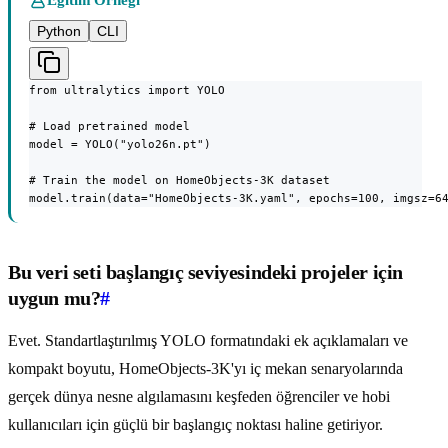
Python
CLI
from ultralytics import YOLO

# Load pretrained model

model = YOLO("yolo26n.pt")

# Train the model on HomeObjects-3K dataset

model.train(data="HomeObjects-3K.yaml", epochs=100, imgsz=6
Bu veri seti başlangıç seviyesindeki projeler için
uygun mu?
#
Evet. Standartlaştırılmış YOLO formatındaki ek açıklamaları ve
kompakt boyutu, HomeObjects-3K'yı iç mekan senaryolarında
gerçek dünya nesne algılamasını keşfeden öğrenciler ve hobi
kullanıcıları için güçlü bir başlangıç noktası haline getiriyor.