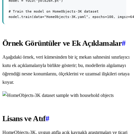
model = YOLO("yolo26n.pt")

# Train the model on HomeObjects-3K dataset

model.train(data="HomeObjects-3K.yaml", epochs=100, imgsz=6
Örnek Görüntüler ve Ek Açıklamalar
#
Aşağıdaki örnek, veri kümesinden bir iç mekan sahnesini sınırlayıcı
kutu ek açıklamalarıyla birlikte gösterir; bu, modellerin algılamayı
öğrendiği nesne konumlarını, ölçeklerini ve uzamsal ilişkileri ortaya
koyar.
Lisans ve Atıf
#
HomeObjects-3K, uygun atıfla açık kaynaklı araştırmaları ve ticari