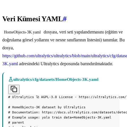
Veri Kümesi YAML
#
dosyası, veri seti yapılandırmasını (eğitim ve
HomeObjects-3K.yaml
doğrulama görsel yollarını ve nesne sınıflarının listesini) tanımlar. Bu
dosya,
https://github.com/ultralytics/ultralytics/blob/main/ultralytics/cfg/dat
3K.yaml
adresindeki Ultralytics deposunda barındırılmaktadır.
ultralytics/cfg/datasets/HomeObjects-3K.yaml
# Ultralytics 🚀 AGPL-3.0 License - https://ultralytics.com/l
# HomeObjects-3K dataset by Ultralytics

# Documentation: https://docs.ultralytics.com/datasets/detec
# Example usage: yolo train data=HomeObjects-3K.yaml

# parent
