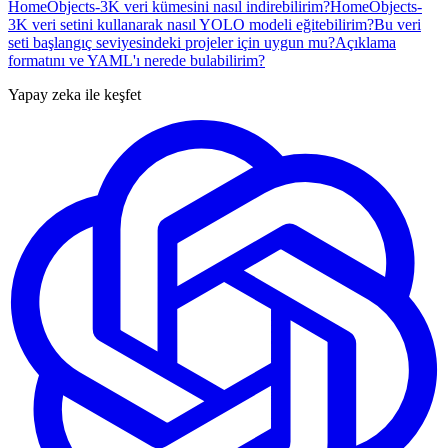
HomeObjects-3K veri kümesini nasıl indirebilirim?
HomeObjects-
3K veri setini kullanarak nasıl YOLO modeli eğitebilirim?
Bu veri
seti başlangıç seviyesindeki projeler için uygun mu?
Açıklama
formatını ve YAML'ı nerede bulabilirim?
Yapay zeka ile keşfet