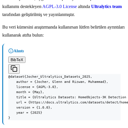
kullanımı destekleyen
AGPL-3.0 License
altında
Ultralytics team
tarafından geliştirilmiş ve yayınlanmıştır.
Bu veri kümesini araştırmanda kullanırsan lütfen belirtilen ayrıntıları
kullanarak atıfta bulun:
Alıntı
BibTeX
@dataset{Jocher_Ultralytics_Datasets_2025,

    author = {Jocher, Glenn and Rizwan, Muhammad},

    license = {AGPL-3.0},

    month = {May},

    title = {Ultralytics Datasets: HomeObjects-3K Detection 
    url = {https://docs.ultralytics.com/datasets/detect/home
    version = {1.0.0},

    year = {2025}

}