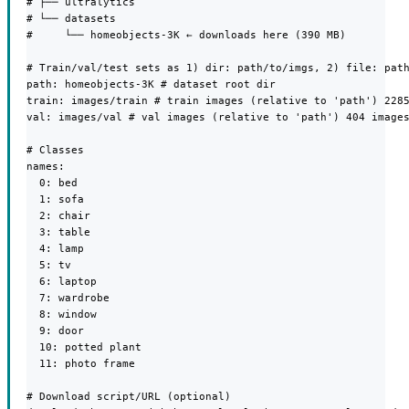
# ├── ultralytics

# └── datasets

#     └── homeobjects-3K ← downloads here (390 MB)

# Train/val/test sets as 1) dir: path/to/imgs, 2) file: path
path: homeobjects-3K # dataset root dir

train: images/train # train images (relative to 'path') 2285
val: images/val # val images (relative to 'path') 404 images
# Classes

names:

  0: bed

  1: sofa

  2: chair

  3: table

  4: lamp

  5: tv

  6: laptop

  7: wardrobe

  8: window

  9: door

  10: potted plant

  11: photo frame

# Download script/URL (optional)
