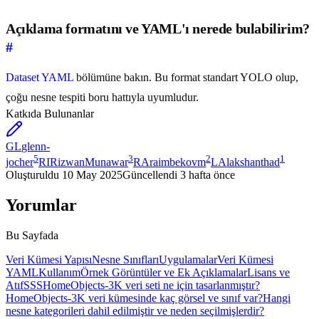
Açıklama formatını ve YAML'ı nerede bulabilirim?
#
Dataset YAML
bölümüne bakın. Bu format standart YOLO olup,
çoğu nesne tespiti boru hattıyla uyumludur.
Katkıda Bulunanlar
GL
glenn-
5
3
2
1
jocher
RI
RizwanMunawar
RA
raimbekovm
LA
lakshanthad
Oluşturuldu
10 May 2025
Güncellendi
3 hafta önce
Yorumlar
Bu Sayfada
Veri Kümesi Yapısı
Nesne Sınıfları
Uygulamalar
Veri Kümesi
YAML
Kullanım
Örnek Görüntüler ve Ek Açıklamalar
Lisans ve
Atıf
SSS
HomeObjects-3K veri seti ne için tasarlanmıştır?
HomeObjects-3K veri kümesinde kaç görsel ve sınıf var?
Hangi
nesne kategorileri dahil edilmiştir ve neden seçilmişlerdir?