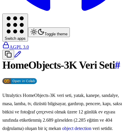
Toggle theme
Switch apps
AGPL 3.0
HomeObjects-3K Veri Seti
#
Ultralytics HomeObjects-3K veri seti, yatak, kanepe, sandalye,
masa, lamba, tv, dizüstü bilgisayar, gardırop, pencere, kapı, saksı
bitkisi ve fotoğraf çerçevesi olmak üzere 12 günlük ev eşyası
sınıfında etiketlenmiş 2.689 görselden (2.285 eğitim ve 404
doğrulama) oluşan bir iç mekan
object detection
veri setidir.