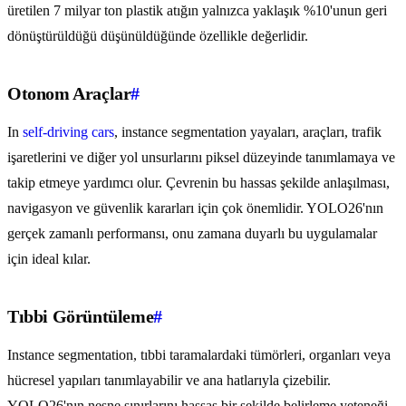
üretilen 7 milyar ton plastik atığın yalnızca yaklaşık %10'unun geri
dönüştürüldüğü düşünüldüğünde özellikle değerlidir.
Otonom Araçlar
#
In
self-driving cars
, instance segmentation yayaları, araçları, trafik
işaretlerini ve diğer yol unsurlarını piksel düzeyinde tanımlamaya ve
takip etmeye yardımcı olur. Çevrenin bu hassas şekilde anlaşılması,
navigasyon ve güvenlik kararları için çok önemlidir. YOLO26'nın
gerçek zamanlı performansı, onu zamana duyarlı bu uygulamalar
için ideal kılar.
Tıbbi Görüntüleme
#
Instance segmentation, tıbbi taramalardaki tümörleri, organları veya
hücresel yapıları tanımlayabilir ve ana hatlarıyla çizebilir.
YOLO26'nın nesne sınırlarını hassas bir şekilde belirleme yeteneği,