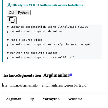
Ultralytics YOLO kullanarak örnek bölütleme
CLI
Python
# Instance segmentation using Ultralytics YOLO26

yolo solutions isegment show=True

# Pass a source video

yolo solutions isegment source="path/to/video.mp4"

# Monitor the specific classes

yolo solutions isegment classes="[0, 5]"
Argümanları
#
InstanceSegmentation
İşte
argümanlarını içeren bir tablo:
InstanceSegmentation
Argüman
Tip
Varsayılan
Açıklama