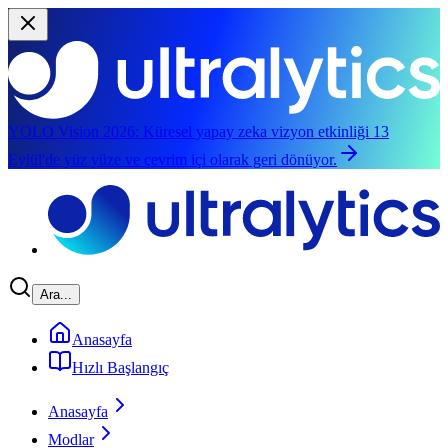
YOLO Vision 2026:
Küresel yapay zeka vizyon etkinliği 13
Eylül'de yüz yüze ve çevrim içi olarak geri dönüyor.
Ana içeriğe geç
Ara...
Anasayfa
Hızlı Başlangıç
Anasayfa
Modlar