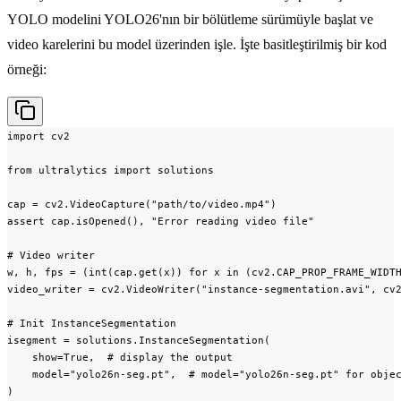
YOLO modelini YOLO26'nın bir bölütleme sürümüyle başlat ve
video karelerini bu model üzerinden işle. İşte basitleştirilmiş bir kod
örneği:
import cv2

from ultralytics import solutions

cap = cv2.VideoCapture("path/to/video.mp4")

assert cap.isOpened(), "Error reading video file"

# Video writer

w, h, fps = (int(cap.get(x)) for x in (cv2.CAP_PROP_FRAME_WIDTH
video_writer = cv2.VideoWriter("instance-segmentation.avi", cv2
# Init InstanceSegmentation

isegment = solutions.InstanceSegmentation(

    show=True,  # display the output

    model="yolo26n-seg.pt",  # model="yolo26n-seg.pt" for objec
)
