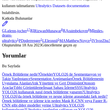
kullanım talimatlarını
Ultralytics Datasets documentation
bulabilirsin.
Katkıda Bulunanlar
17
8
4
GL
glenn-jocher
RI
RizwanMunawar
RA
raimbekovm
MI
miles-
deans-
1
1
1
1
ultralytics
PD
pderrenger
LE
leonnil
MA
MatthewNoyce
IV
IvorZhu
Oluşturulma
18 Ara 2023
Güncellenme
geçen ay
Yorumlar
Bu Sayfada
Örnek Bölütleme nedir?
Örnekler
YOLO26 ile Segmentasyon ve
Takip Yap
InstanceSegmentation Argümanları
Örnek Bölütlemenin
Uygulama Alanları
Atık Yönetimi ve Geri Dönüşüm
Otonom
Araçlar
Tıbbi Görüntüleme
İnşaat Sahası İzleme
SSS
Ultralytics
YOLO26 kullanarak nasıl örnek bölütleme yaparım?
Ultralytics
YOLO26'da örnek bölütleme ve nesne izleme arasındaki fark nedir?
Örnek bölütleme ve izleme için neden Mask R-CNN veya Faster R-
CNN gibi diğer modeller yerine Ultralytics YOLO26
kullanmalıyım?
Ultralytics tarafından sağlanan ve YOLO26