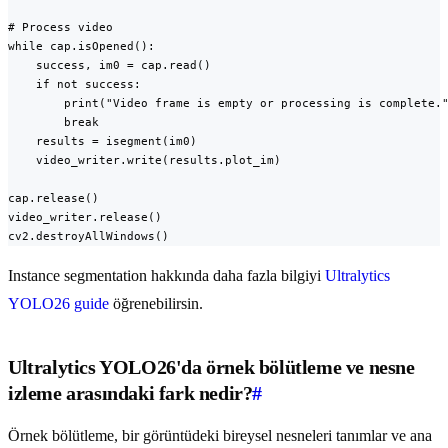
# Process video

while cap.isOpened():

    success, im0 = cap.read()

    if not success:

        print("Video frame is empty or processing is complete."
        break

    results = isegment(im0)

    video_writer.write(results.plot_im)

cap.release()

video_writer.release()

cv2.destroyAllWindows()
Instance segmentation hakkında daha fazla bilgiyi
Ultralytics
YOLO26 guide
öğrenebilirsin.
Ultralytics YOLO26'da örnek bölütleme ve nesne
izleme arasındaki fark nedir?
#
Örnek bölütleme, bir görüntüdeki bireysel nesneleri tanımlar ve ana