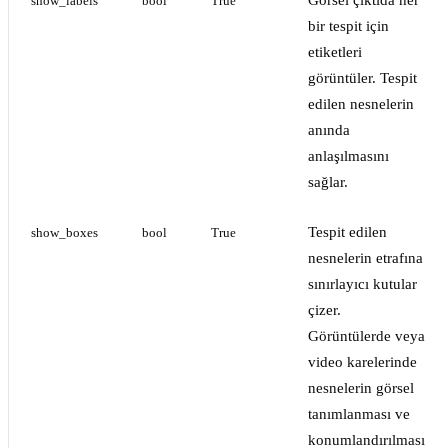
Görsel çıktıda her
show_labels
bool
True
bir tespit için
etiketleri
görüntüler. Tespit
edilen nesnelerin
anında
anlaşılmasını
sağlar.
Tespit edilen
show_boxes
bool
True
nesnelerin etrafına
sınırlayıcı kutular
çizer.
Görüntülerde veya
video karelerinde
nesnelerin görsel
tanımlanması ve
konumlandırılması