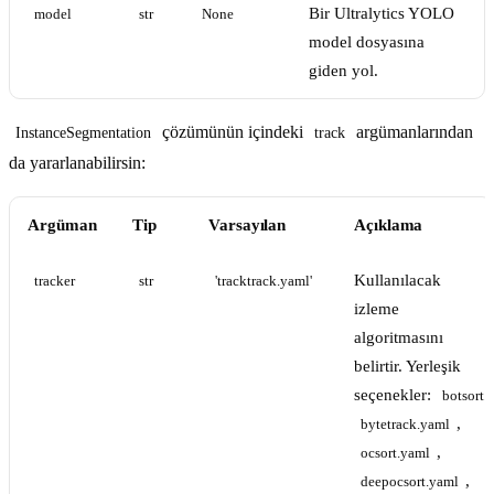
Bir Ultralytics YOLO
model
str
None
model dosyasına
giden yol.
çözümünün içindeki
argümanlarından
InstanceSegmentation
track
da yararlanabilirsin:
Argüman
Tip
Varsayılan
Açıklama
Kullanılacak
tracker
str
'tracktrack.yaml'
izleme
algoritmasını
belirtir. Yerleşik
seçenekler:
botsort.
,
bytetrack.yaml
,
ocsort.yaml
,
deepocsort.yaml