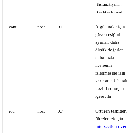
,
fasttrack.yaml
.
tracktrack.yaml
Algılamalar için
conf
float
0.1
güven eşiğini
ayarlar; daha
düşük değerler
daha fazla
nesnenin
izlenmesine izin
verir ancak hatalı
pozitif sonuçlar
içerebilir.
Örtüşen tespitleri
iou
float
0.7
filtrelemek için
Intersection over