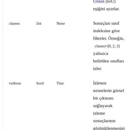
Union
(IoU)
eşiğini ayarlar.
Sonuçları sınıf
classes
list
None
indeksine göre
filtreler. Örneğin,
classes=[0, 2, 3]
yalnızca
belirtilen sınıfları
izler.
İzlenen
verbose
bool
True
nesnelerin görsel
bir çıktısını
sağlayarak
izleme
sonuçlarının
görüntülenmesini