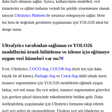
daha hızlı olmasını sağlar. Ayrıca, kullanıcıların modelleri, veri
kümelerini ve eğitim hatlarını verimli bir şekilde yönetmesine olanak
tanıyan
Ultralytics Platform
ile sorunsuz entegrasyon sağlar. Hem
hız hem de doğruluk gerektiren uygulamalar için YOLO26 ideal bir
denge sunar.
Ultralytics tarafından sağlanan ve YOLO26
modellerini örnek bölütleme ve izleme için eğitmeye
uygun veri kümeleri var mı?
#
Evet, Ultralytics,
COCO-Seg
,
COCO8-Seg
(hızlı test için daha
küçük bir alt küme),
Package-Seg
ve
Crack-Seg
dahil olmak üzere
instance segmentation için YOLO26 modellerini eğitmek uygun
birkaç veri seti sunar. Bu veri setleri, instance segmentation görevleri
için gereken piksel düzeyinde etiketlemelerle birlikte gelir. Daha
özelleştirilmiş uygulamalar için Ultralytics formatını takip ederek
özel veri setleri de oluşturabilirsin. Eksiksiz veri seti bilgilerini ve