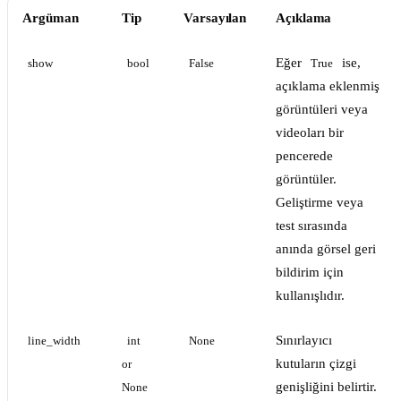
Argüman
Tip
Varsayılan
Açıklama
Eğer
ise,
show
bool
False
True
açıklama eklenmiş
görüntüleri veya
videoları bir
pencerede
görüntüler.
Geliştirme veya
test sırasında
anında görsel geri
bildirim için
kullanışlıdır.
Sınırlayıcı
line_width
int 
None
kutuların çizgi
or 
genişliğini belirtir.
None