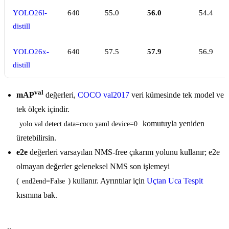
YOLO26l-
640
55.0
56.0
54.4
distill
YOLO26x-
640
57.5
57.9
56.9
distill
val
mAP
değerleri,
COCO val2017
veri kümesinde tek model ve
tek ölçek içindir.
komutuyla yeniden
yolo val detect data=coco.yaml device=0
üretebilirsin.
e2e
değerleri varsayılan NMS-free çıkarım yolunu kullanır; e2e
olmayan değerler geleneksel NMS son işlemeyi
(
) kullanır. Ayrıntılar için
Uçtan Uca Tespit
end2end=False
kısmına bak.