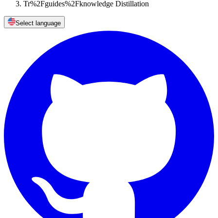
Tr%2Fguides%2Fknowledge Distillation
Select language