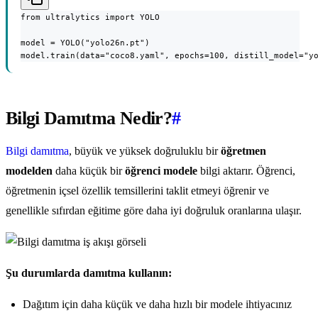
from ultralytics import YOLO

model = YOLO("yolo26n.pt")

model.train(data="coco8.yaml", epochs=100, distill_model="y
Bilgi Damıtma Nedir?
#
Bilgi damıtma
, büyük ve yüksek doğruluklu bir
öğretmen
modelden
daha küçük bir
öğrenci modele
bilgi aktarır. Öğrenci,
öğretmenin içsel özellik temsillerini taklit etmeyi öğrenir ve
genellikle sıfırdan eğitime göre daha iyi doğruluk oranlarına ulaşır.
Şu durumlarda damıtma kullanın:
Dağıtım için daha küçük ve daha hızlı bir modele ihtiyacınız