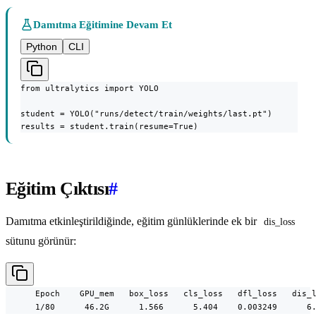
Damıtma Eğitimine Devam Et
Python
CLI
from ultralytics import YOLO

student = YOLO("runs/detect/train/weights/last.pt")

results = student.train(resume=True)
Eğitim Çıktısı
#
Damıtma etkinleştirildiğinde, eğitim günlüklerinde ek bir
dis_loss
sütunu görünür:
      Epoch    GPU_mem   box_loss   cls_loss   dfl_loss   dis_l
      1/80      46.2G      1.566      5.404    0.003249      6