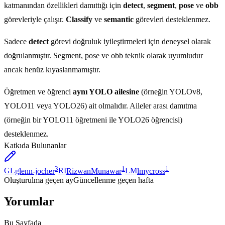
katmanından özellikleri damıttığı için
detect
,
segment
,
pose
ve
obb
görevleriyle çalışır.
Classify
ve
semantic
görevleri desteklenmez.
Sadece
detect
görevi doğruluk iyileştirmeleri için deneysel olarak
doğrulanmıştır. Segment, pose ve obb teknik olarak uyumludur
ancak henüz kıyaslanmamıştır.
Öğretmen ve öğrenci
aynı YOLO ailesine
(örneğin YOLOv8,
YOLO11 veya YOLO26) ait olmalıdır. Aileler arası damıtma
(örneğin bir YOLO11 öğretmeni ile YOLO26 öğrencisi)
desteklenmez.
Katkıda Bulunanlar
3
1
1
GL
glenn-jocher
RI
RizwanMunawar
LM
lmycross
Oluşturulma
geçen ay
Güncellenme
geçen hafta
Yorumlar
Bu Sayfada