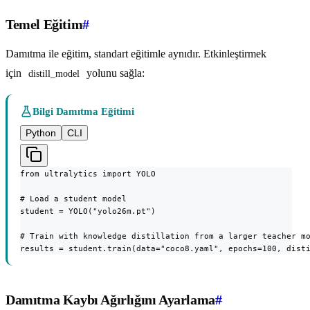
Temel Eğitim
#
Damıtma ile eğitim, standart eğitimle aynıdır. Etkinleştirmek
için
yolunu sağla:
distill_model
Bilgi Damıtma Eğitimi
Python
CLI
from ultralytics import YOLO

# Load a student model

student = YOLO("yolo26m.pt")

# Train with knowledge distillation from a larger teacher mo
results = student.train(data="coco8.yaml", epochs=100, dist
Damıtma Kaybı Ağırlığını Ayarlama
#