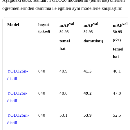
Aşağıdaki tablo, standart YOLO26 modellerini (temel hat) önerilen
öğretmenlerinden damıtma ile eğitilen aynı modellerle karşılaştırır.
val
val
val
Model
boyut
mAP
mAP
mAP
(piksel)
50-95
50-95
50-95
(e2e)
temel
damıtılmış
hat
temel
hat
YOLO26n-
640
40.9
41.5
40.1
distill
YOLO26s-
640
48.6
49.2
47.8
distill
YOLO26m-
640
53.1
53.9
52.5
distill