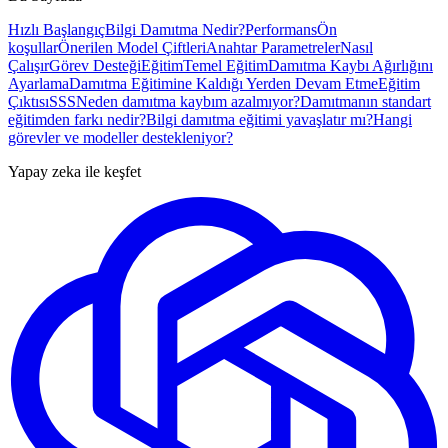
Hızlı Başlangıç
Bilgi Damıtma Nedir?
Performans
Ön
koşullar
Önerilen Model Çiftleri
Anahtar Parametreler
Nasıl
Çalışır
Görev Desteği
Eğitim
Temel Eğitim
Damıtma Kaybı Ağırlığını
Ayarlama
Damıtma Eğitimine Kaldığı Yerden Devam Etme
Eğitim
Çıktısı
SSS
Neden damıtma kaybım azalmıyor?
Damıtmanın standart
eğitimden farkı nedir?
Bilgi damıtma eğitimi yavaşlatır mı?
Hangi
görevler ve modeller destekleniyor?
Yapay zeka ile keşfet