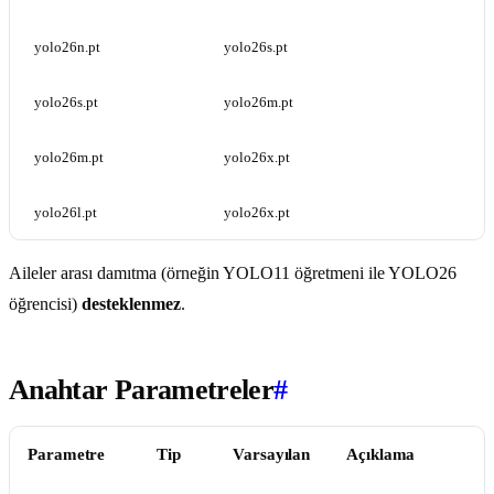
yolo26n.pt
yolo26s.pt
yolo26s.pt
yolo26m.pt
yolo26m.pt
yolo26x.pt
yolo26l.pt
yolo26x.pt
Aileler arası damıtma (örneğin YOLO11 öğretmeni ile YOLO26
öğrencisi)
desteklenmez
.
Anahtar Parametreler
#
Parametre
Tip
Varsayılan
Açıklama