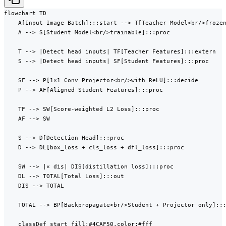
flowchart TD

    A[Input Image Batch]:::start --> T[Teacher Model<br/>frozen
    A --> S[Student Model<br/>trainable]:::proc

    T --> |Detect head inputs| TF[Teacher Features]:::extern

    S --> |Detect head inputs| SF[Student Features]:::proc

    SF --> P[1×1 Conv Projector<br/>with ReLU]:::decide

    P --> AF[Aligned Student Features]:::proc

    TF --> SW[Score-weighted L2 Loss]:::proc

    AF --> SW

    S --> D[Detection Head]:::proc

    D --> DL[box_loss + cls_loss + dfl_loss]:::proc

    SW --> |× dis| DIS[distillation loss]:::proc

    DL --> TOTAL[Total Loss]:::out

    DIS --> TOTAL

    TOTAL --> BP[Backpropagate<br/>Student + Projector only]:::
    classDef start fill:#4CAF50,color:#fff
