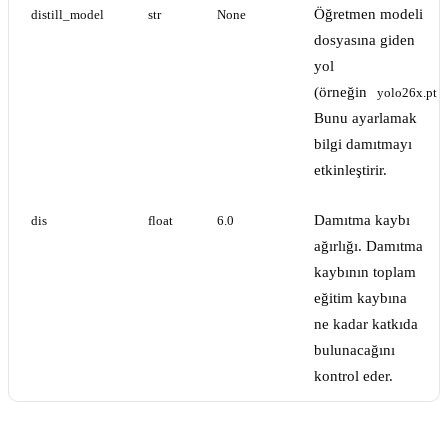
Öğretmen modeli
distill_model
str
None
dosyasına giden
yol
(örneğin
yolo26x.pt
Bunu ayarlamak
bilgi damıtmayı
etkinleştirir.
Damıtma kaybı
dis
float
6.0
ağırlığı. Damıtma
kaybının toplam
eğitim kaybına
ne kadar katkıda
bulunacağını
kontrol eder.