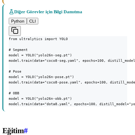
Diğer Görevler için Bilgi Damıtma
Python
CLI
from ultralytics import YOLO

# Segment

model = YOLO("yolo26n-seg.pt")

model.train(data="coco8-seg.yaml", epochs=100, distill_model
# Pose

model = YOLO("yolo26n-pose.pt")

model.train(data="coco8-pose.yaml", epochs=100, distill_mode
# OBB

model = YOLO("yolo26n-obb.pt")

model.train(data="dota8.yaml", epochs=100, distill_model="y
Eğitim
#