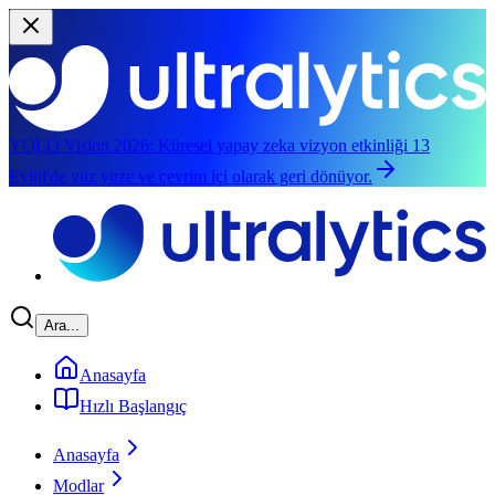
YOLO Vision 2026:
Küresel yapay zeka vizyon etkinliği 13
Eylül'de yüz yüze ve çevrim içi olarak geri dönüyor.
Ana içeriğe geç
Ara...
Anasayfa
Hızlı Başlangıç
Anasayfa
Modlar