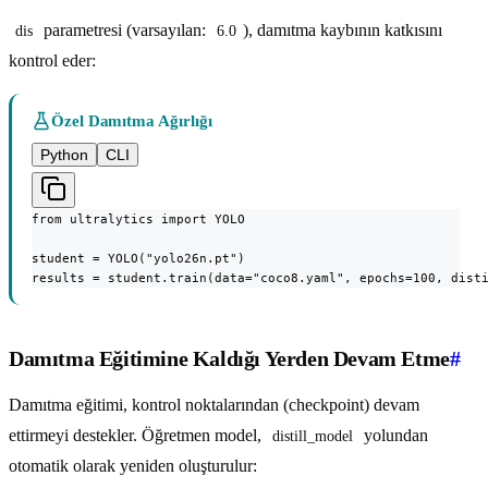
parametresi (varsayılan:
), damıtma kaybının katkısını
dis
6.0
kontrol eder:
Özel Damıtma Ağırlığı
Python
CLI
from ultralytics import YOLO

student = YOLO("yolo26n.pt")

results = student.train(data="coco8.yaml", epochs=100, dist
Damıtma Eğitimine Kaldığı Yerden Devam Etme
#
Damıtma eğitimi, kontrol noktalarından (checkpoint) devam
ettirmeyi destekler. Öğretmen model,
yolundan
distill_model
otomatik olarak yeniden oluşturulur: