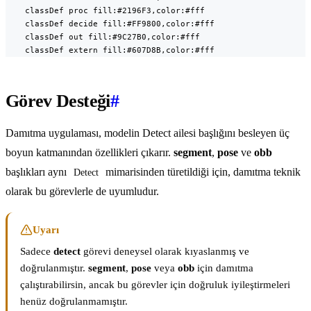
    classDef proc fill:#2196F3,color:#fff

    classDef decide fill:#FF9800,color:#fff

    classDef out fill:#9C27B0,color:#fff

    classDef extern fill:#607D8B,color:#fff
Görev Desteği
#
Damıtma uygulaması, modelin Detect ailesi başlığını besleyen üç
boyun katmanından özellikleri çıkarır.
segment
,
pose
ve
obb
başlıkları aynı
mimarisinden türetildiği için, damıtma teknik
Detect
olarak bu görevlerle de uyumludur.
Uyarı
Sadece
detect
görevi deneysel olarak kıyaslanmış ve
doğrulanmıştır.
segment
,
pose
veya
obb
için damıtma
çalıştırabilirsin, ancak bu görevler için doğruluk iyileştirmeleri
henüz doğrulanmamıştır.