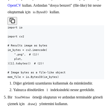
OpenCV
kullan. Ardından "dosya benzeri" (file-like) bir nesne
oluşturmak için
kullan.
io.BytesIO
import io

import cv2

# Results image as bytes

im_bytes = cv2.imencode(

    ".png",  # (1)!

    plot,

)[1].tobytes()  # (2)!

# Image bytes as a file-like object

mem_file = io.BytesIO(im_bytes)
Diğer görüntü uzantılarını kullanmak da mümkündür.
Yalnızca döndürülen
indeksindeki nesne gereklidir.
1
Bir
örneği oluşturun ve ardından terminalde görseli
SixelWriter
çizmek için
yöntemini kullanın.
.draw()