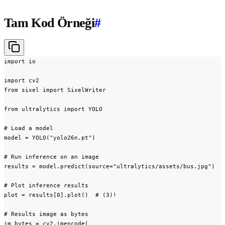
Tam Kod Örneği
#
import io

import cv2

from sixel import SixelWriter

from ultralytics import YOLO

# Load a model

model = YOLO("yolo26n.pt")

# Run inference on an image

results = model.predict(source="ultralytics/assets/bus.jpg")

# Plot inference results

plot = results[0].plot()  # (3)!

# Results image as bytes

im_bytes = cv2.imencode(
