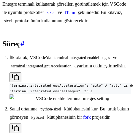
Entegre terminali kullanarak görselleri görüntülemek için VSCode
ile uyumlu protokoller
ve
şeklindedir. Bu kılavuz,
sixel
iTerm
protokolünün kullanımını gösterecektir.
sixel
Süreç
#
İlk olarak, VSCode'da
ve
terminal.integrated.enableImages
ayarlarını etkinleştirmelisin.
terminal.integrated.gpuAcceleration
"terminal.integrated.gpuAcceleration": "auto" # "auto" is de
"terminal.integrated.enableImages": true
Sanal ortamına
kütüphanesini kur. Bu, artık bakım
python-sixel
görmeyen
kütüphanesinin bir
fork
projesidir.
PySixel