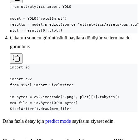
from ultralytics import YOLO

model = YOLO("yolo26n.pt")

results = model.predict(source="ultralytics/assets/bus.jpg")
plot = results[0].plot()
Çıkarım sonucu görüntüsünü baytlara dönüştür ve terminalde
görüntüle:
import io

import cv2

from sixel import SixelWriter

im_bytes = cv2.imencode(".png", plot)[1].tobytes()

mem_file = io.BytesIO(im_bytes)

SixelWriter().draw(mem_file)
Daha fazla detay için
predict mode
sayfasını ziyaret edin.