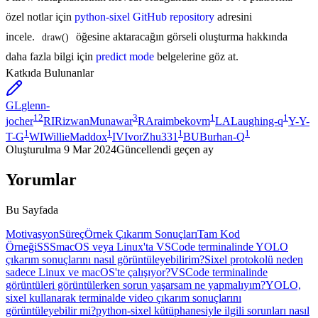
özel notlar için
python-sixel GitHub repository
adresini
incele.
öğesine aktaracağın görseli oluşturma hakkında
draw()
daha fazla bilgi için
predict mode
belgelerine göz at.
Katkıda Bulunanlar
GL
glenn-
12
3
1
1
jocher
RI
RizwanMunawar
RA
raimbekovm
LA
Laughing-q
Y-
Y-
1
1
1
1
T-G
WI
WillieMaddox
IV
IvorZhu331
BU
Burhan-Q
Oluşturulma
9 Mar 2024
Güncellendi
geçen ay
Yorumlar
Bu Sayfada
Motivasyon
Süreç
Örnek Çıkarım Sonuçları
Tam Kod
Örneği
SSS
macOS veya Linux'ta VSCode terminalinde YOLO
çıkarım sonuçlarını nasıl görüntüleyebilirim?
Sixel protokolü neden
sadece Linux ve macOS'te çalışıyor?
VSCode terminalinde
görüntüleri görüntülerken sorun yaşarsam ne yapmalıyım?
YOLO,
sixel kullanarak terminalde video çıkarım sonuçlarını
görüntüleyebilir mi?
python-sixel kütüphanesiyle ilgili sorunları nasıl