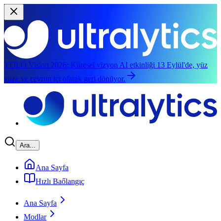
YOLO Vision 2026:
Küresel vizyon AI etkinliği 13 Eylül'de, yüz
yüze ve çevrim içi olarak geri dönüyor.
Ana içeriğe atla
Ara...
Ana Sayfa
Hızlı Baőlangıç
Ana Sayfa
Modlar