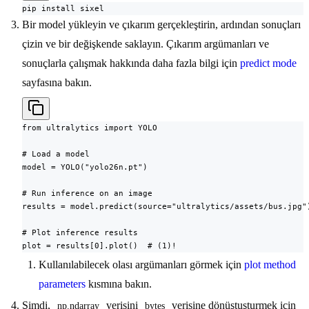
pip install sixel
Bir model yükleyin ve çıkarım gerçekleştirin, ardından sonuçları
çizin ve bir değişkende saklayın. Çıkarım argümanları ve
sonuçlarla çalışmak hakkında daha fazla bilgi için
predict mode
sayfasına bakın.
from ultralytics import YOLO

# Load a model

model = YOLO("yolo26n.pt")

# Run inference on an image

results = model.predict(source="ultralytics/assets/bus.jpg")
# Plot inference results

plot = results[0].plot()  # (1)!
Kullanılabilecek olası argümanları görmek için
plot method
parameters
kısmına bakın.
Şimdi,
verisini
verisine dönüştuşturmek için
np.ndarray
bytes