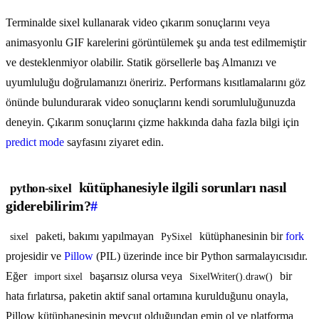
Terminalde sixel kullanarak video çıkarım sonuçlarını veya
animasyonlu GIF karelerini görüntülemek şu anda test edilmemiştir
ve desteklenmiyor olabilir. Statik görsellerle baş Almanızı ve
uyumluluğu doğrulamanızı öneririz. Performans kısıtlamalarını göz
önünde bulundurarak video sonuçlarını kendi sorumluluğunuzda
deneyin. Çıkarım sonuçlarını çizme hakkında daha fazla bilgi için
predict mode
sayfasını ziyaret edin.
kütüphanesiyle ilgili sorunları nasıl
python-sixel
giderebilirim?
#
paketi, bakımı yapılmayan
kütüphanesinin bir
fork
sixel
PySixel
projesidir ve
Pillow
(PIL) üzerinde ince bir Python sarmalayıcısıdır.
Eğer
başarısız olursa veya
bir
import sixel
SixelWriter().draw()
hata fırlatırsa, paketin aktif sanal ortamına kurulduğunu onayla,
Pillow kütüphanesinin mevcut olduğundan emin ol ve platforma