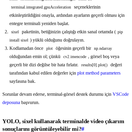
seçeneklerinin
terminal.integrated.gpuAcceleration
etkinleştirildiğini onayla, ardından ayarların geçerli olması için
entegre terminali yeniden başlat.
paketinin, betiğinizin çalıştığı etkin sanal ortamda (
sixel
pip 
) yüklü olduğunu doğrulayın.
install sixel
Kodlamadan önce
öğesinin geçerli bir
plot
np.ndarray
olduğundan emin ol; çünkü
, görsel boş veya
cv2.imencode
geçerli bir dizi değilse bir hata fırlatır.
değeri
results[0].plot()
tarafından kabul edilen değerler için
plot method parameters
sayfasına bak.
Sorunlar devam ederse, terminal-görsel destek durumu için
VSCode
deposuna
başvurun.
YOLO, sixel kullanarak terminalde video çıkarım
sonuçlarını görüntüleyebilir mi?
#