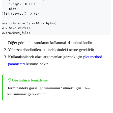
    ".png",  # (1)!

    plot,

)[1].tobytes()  # (2)!

mem_file = io.BytesIO(im_bytes)

w = SixelWriter()

w.draw(mem_file)
Diğer görüntü uzantılarını kullanmak da mümkündür.
Yalnızca döndürülen
indeksindeki nesne gereklidir.
1
Kullanılabilecek olası argümanları görmek için
plot method
parameters
kısmına bakın.
Görüntüyü temizleme
Terminaldeki görsel görünümünü "silmek" için
clear
kullanmanız gerekebilir.