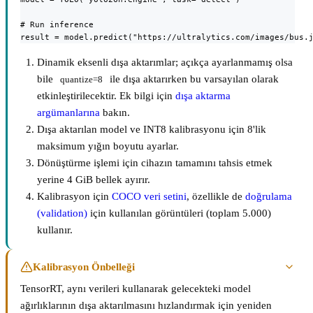
# Run inference

result = model.predict("https://ultralytics.com/images/bus.
Dinamik eksenli dışa aktarımlar; açıkça ayarlanmamış olsa
bile
ile dışa aktarırken bu varsayılan olarak
quantize=8
etkinleştirilecektir. Ek bilgi için
dışa aktarma
argümanlarına
bakın.
Dışa aktarılan model ve INT8 kalibrasyonu için 8'lik
maksimum yığın boyutu ayarlar.
Dönüştürme işlemi için cihazın tamamını tahsis etmek
yerine 4 GiB bellek ayırır.
Kalibrasyon için
COCO veri setini
, özellikle de
doğrulama
(validation)
için kullanılan görüntüleri (toplam 5.000)
kullanır.
Kalibrasyon Önbelleği
TensorRT, aynı verileri kullanarak gelecekteki model
ağırlıklarının dışa aktarılmasını hızlandırmak için yeniden