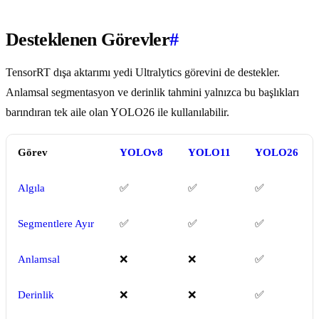
Desteklenen Görevler
#
TensorRT dışa aktarımı yedi Ultralytics görevini de destekler.
Anlamsal segmentasyon ve derinlik tahmini yalnızca bu başlıkları
barındıran tek aile olan YOLO26 ile kullanılabilir.
Görev
YOLOv8
YOLO11
YOLO26
Algıla
✅
✅
✅
Segmentlere Ayır
✅
✅
✅
Anlamsal
❌
❌
✅
Derinlik
❌
❌
✅