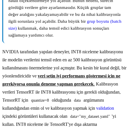
hatalı ölçeklendirmeye yol açabilir. Bunun nedeni, sürecin
gördüğü verilere göre ayarlanmasıdır. Küçük gruplar tam
değer aralığını yakalayamayabilir ve bu da nihai kalibrasyonla
ilgili sorunlara yol açabilir. Daha büyük bir
grup boyutu (batch
size)
kullanmak, daha temsil edici kalibrasyon sonuçları
sağlamaya yardımcı olur.
NVIDIA tarafından yapılan deneyler, INT8 niceleme kalibrasyonu
ile modelin verilerini temsil eden en az 500 kalibrasyon görüntüsü
kullanılmasını önermelerine yol açmıştır. Bu kesin bir kural değil, bir
yöonlendiricidir ve
veri setin iyi performans göstermesi için ne
gerekiyorsa onunla deneme yapman gerekecek
.
Kalibrasyon
verileri TensorRT ile INT8 kalibrasyonu için gerekli olduğundan,
TensorRT için
olduğunda
argümanını
quantize=8
data
kullandığından emin ol ve kalibrasyon yapmak için
validation
içindeki görüntüleri kullanacak olan
'yi
data="my_dataset.yaml"
kullan. INT8 niceleme ile TensorRT'ye dışa aktarma