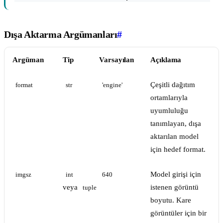
Dışa Aktarma Argümanları
#
Argüman
Tip
Varsayılan
Açıklama
Çeşitli dağıtım
format
str
'engine'
ortamlarıyla
uyumluluğu
tanımlayan, dışa
aktarılan model
için hedef format.
Model girişi için
imgsz
int
640
veya
istenen görüntü
tuple
boyutu. Kare
görüntüler için bir