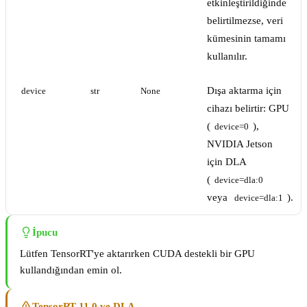
etkinleştirildiğinde
belirtilmezse, veri
kümesinin tamamı
kullanılır.
Dışa aktarma için
device
str
None
cihazı belirtir: GPU
(
),
device=0
NVIDIA Jetson
için DLA
(
device=dla:0
veya
).
device=dla:1
İpucu
Lütfen TensorRT'ye aktarırken CUDA destekli bir GPU
kullandığından emin ol.
TensorRT 11.0 ve DLA