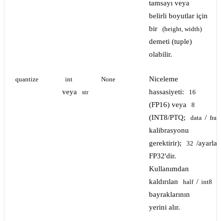
tamsayı veya
belirli boyutlar için
bir
(height, width)
demeti (tuple)
olabilir.
Niceleme
quantize
int
None
veya
hassasiyeti:
str
16
(FP16) veya
8
(INT8/PTQ;
/
data
frac
kalibrasyonu
gerektirir);
/ayarla
32
FP32'dir.
Kullanımdan
kaldırılan
/
half
int8
bayraklarının
yerini alır.