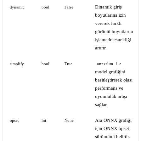
Dinamik giriş
dynamic
bool
False
boyutlarına izin
vererek farklı
görüntü boyutlarını
işlemede esnekliği
artırır.
ile
simplify
bool
True
onnxslim
model grafiğini
basitleştirerek olası
performans ve
uyumluluk artışı
sağlar.
Ara ONNX grafiği
opset
int
None
için ONNX opset
sürümünü belirtir.