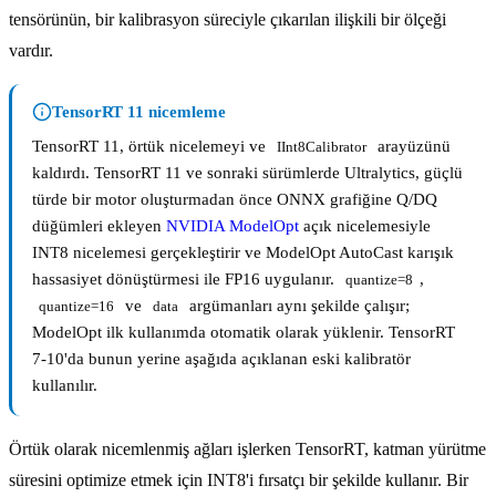
tensörünün, bir kalibrasyon süreciyle çıkarılan ilişkili bir ölçeği
vardır.
TensorRT 11 nicemleme
TensorRT 11, örtük nicelemeyi ve
arayüzünü
IInt8Calibrator
kaldırdı. TensorRT 11 ve sonraki sürümlerde Ultralytics, güçlü
türde bir motor oluşturmadan önce ONNX grafiğine Q/DQ
düğümleri ekleyen
NVIDIA ModelOpt
açık nicelemesiyle
INT8 nicelemesi gerçekleştirir ve ModelOpt AutoCast karışık
hassasiyet dönüştürmesi ile FP16 uygulanır.
,
quantize=8
ve
argümanları aynı şekilde çalışır;
quantize=16
data
ModelOpt ilk kullanımda otomatik olarak yüklenir. TensorRT
7-10'da bunun yerine aşağıda açıklanan eski kalibratör
kullanılır.
Örtük olarak nicemlenmiş ağları işlerken TensorRT, katman yürütme
süresini optimize etmek için INT8'i fırsatçı bir şekilde kullanır. Bir