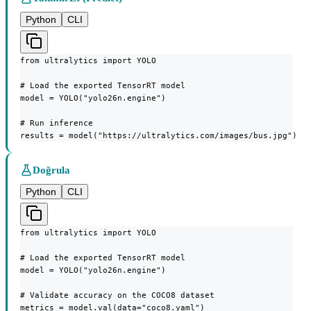
Python
CLI
from ultralytics import YOLO

# Load the exported TensorRT model

model = YOLO("yolo26n.engine")

# Run inference

results = model("https://ultralytics.com/images/bus.jpg")
Doğrula
Python
CLI
from ultralytics import YOLO

# Load the exported TensorRT model

model = YOLO("yolo26n.engine")

# Validate accuracy on the COCO8 dataset

metrics = model.val(data="coco8.yaml")