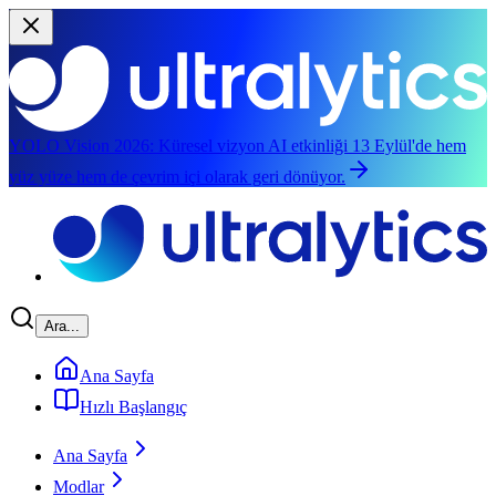
YOLO Vision 2026:
Küresel vizyon AI etkinliği 13 Eylül'de hem
yüz yüze hem de çevrim içi olarak geri dönüyor.
Ana içeriğe geç
Ara...
Ana Sayfa
Hızlı Başlangıç
Ana Sayfa
Modlar