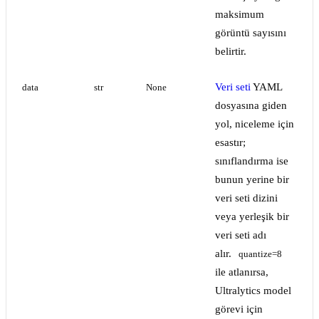
maksimum
görüntü sayısını
belirtir.
Veri seti
YAML
data
str
None
dosyasına giden
yol, niceleme için
esastır;
sınıflandırma ise
bunun yerine bir
veri seti dizini
veya yerleşik bir
veri seti adı
alır.
quantize=8
ile atlanırsa,
Ultralytics model
görevi için