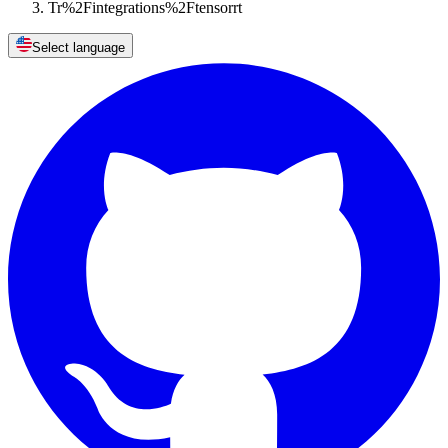
Tr%2Fintegrations%2Ftensorrt
Select language