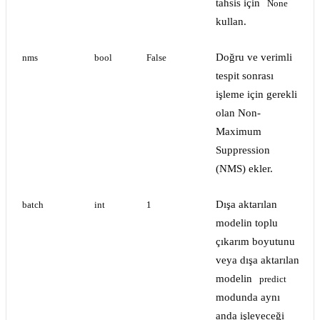
tahsis için
None
kullan.
Doğru ve verimli
nms
bool
False
tespit sonrası
işleme için gerekli
olan Non-
Maximum
Suppression
(NMS) ekler.
Dışa aktarılan
batch
int
1
modelin toplu
çıkarım boyutunu
veya dışa aktarılan
modelin
predict
modunda aynı
anda işleyeceği