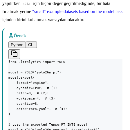
yapılırken
için hiçbir değer geçirilmediğinde, bir hata
data
fırlatmak yerine
"small" example datasets based on the model task
içinden birini kullanmak varsayılan olacaktır.
Örnek
Python
CLI
from ultralytics import YOLO

model = YOLO("yolo26n.pt")

model.export(

    format="engine",

    dynamic=True,  # (1)!

    batch=8,  # (2)!

    workspace=4,  # (3)!

    quantize=8,

    data="coco.yaml",  # (4)!

)

# Load the exported TensorRT INT8 model

model = YOLO("yolo26n.engine", task="detect")
