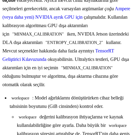
ölçüde
etkileyecektir. Ayrıca mevcut cihaz kaynaklarına göre
seçilmeleri gerekecektir, ancak varsayılan argümanlar
çoğu
Ampere
(veya daha yeni) NVIDIA ayrık GPU için
çalışmalıdır. Kullanılan
kalibrasyon algoritması GPU dışa aktarımları
için
iken, NVIDIA Jetson üzerindeki
"MINMAX_CALIBRATION"
DLA dışa aktarımları
kullanır.
"ENTROPY_CALIBRATION_2"
Mevcut seçenekler hakkında daha fazla ayrıntıyı
TensorRT
Geliştirici Kılavuzunda
okuyabilirsin. Ultralytics testleri, GPU dışa
aktarımları için en iyi seçimin
"MINMAX_CALIBRATION"
olduğunu bulmuştur ve algoritma, dışa aktarma cihazına göre
otomatik olarak seçilir.
: Model ağırlıklarını dönüştürürken cihaz belleği
workspace
tahsisinin boyutunu (GiB cinsinden) kontrol eder.
değerini kalibrasyon ihtiyaçlarına ve kaynak
workspace
kullanılabilirliğine göre ayarla. Daha büyük bir
workspace
kalibrasyon süresini artırabilse de, TensorRT'nin daha geniş