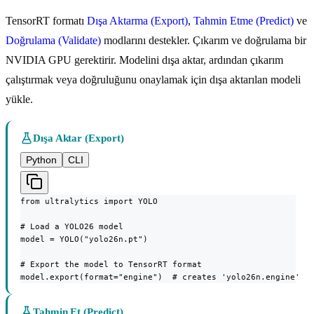
TensorRT formatı
Dışa Aktarma (Export)
,
Tahmin Etme (Predict)
ve
Doğrulama (Validate)
modlarını destekler. Çıkarım ve doğrulama bir
NVIDIA GPU gerektirir. Modelini dışa aktar, ardından çıkarım
çalıştırmak veya doğruluğunu onaylamak için dışa aktarılan modeli
yükle.
Dışa Aktar (Export)
Python
CLI
from ultralytics import YOLO

# Load a YOLO26 model

model = YOLO("yolo26n.pt")

# Export the model to TensorRT format

model.export(format="engine")  # creates 'yolo26n.engine'
Tahmin Et (Predict)