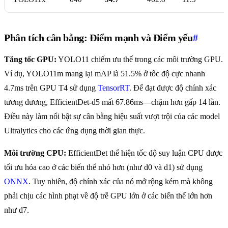
Phân tích cân bằng: Điểm mạnh và Điểm yếu
#
Tăng tốc GPU:
YOLO11 chiếm ưu thế trong các môi trường GPU.
Ví dụ, YOLO11m mang lại mAP là 51.5% ở tốc độ cực nhanh
4.7ms trên GPU T4 sử dụng
TensorRT
. Để đạt được độ chính xác
tương đương, EfficientDet-d5 mất 67.86ms—chậm hơn gấp 14 lần.
Điều này làm nổi bật sự cân bằng hiệu suất vượt trội của các model
Ultralytics cho các ứng dụng thời gian thực.
Môi trường CPU:
EfficientDet thể hiện tốc độ suy luận CPU được
tối ưu hóa cao ở các biến thể nhỏ hơn (như d0 và d1) sử dụng
ONNX
. Tuy nhiên, độ chính xác của nó mở rộng kém mà không
phải chịu các hình phạt về độ trễ GPU lớn ở các biến thể lớn hơn
như d7.