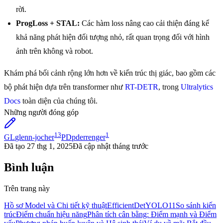
rời.
ProgLoss + STAL:
Các hàm loss nâng cao cải thiện đáng kể
khả năng phát hiện đối tượng nhỏ, rất quan trọng đối với hình
ảnh trên không và robot.
Khám phá bối cảnh rộng lớn hơn về kiến trúc thị giác, bao gồm các
bộ phát hiện dựa trên transformer như
RT-DETR
, trong
Ultralytics
Docs
toàn diện của chúng tôi.
Những người đóng góp
13
1
GL
glenn-jocher
PD
pderrenger
Đã tạo
27 thg 1, 2025
Đã cập nhật
tháng trước
Bình luận
Trên trang này
Hồ sơ Model và Chi tiết kỹ thuật
EfficientDet
YOLO11
So sánh kiến
trúc
Điểm chuẩn hiệu năng
Phân tích cân bằng: Điểm mạnh và Điểm