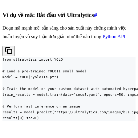
Ví dụ về mã: Bắt đầu với Ultralytics
#
Đoạn mã mạnh mẽ, sẵn sàng cho sản xuất này chứng minh việc
huấn luyện và suy luận đơn giản như thế nào trong
Python API
.
from ultralytics import YOLO

# Load a pre-trained YOLO11 small model

model = YOLO("yolo11s.pt")

# Train the model on your custom dataset with automated hyperpa
train_results = model.train(data="coco8.yaml", epochs=50, imgsz
# Perform fast inference on an image

results = model.predict("https://ultralytics.com/images/bus.jpg
results[0].show()