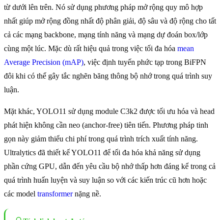
từ dưới lên trên. Nó sử dụng phương pháp mở rộng quy mô hợp
nhất giúp mở rộng đồng nhất độ phân giải, độ sâu và độ rộng cho tất
cả các mạng backbone, mạng tính năng và mạng dự đoán box/lớp
cùng một lúc. Mặc dù rất hiệu quả trong việc tối đa hóa
mean
Average Precision (mAP)
, việc định tuyến phức tạp trong BiFPN
đôi khi có thể gây tắc nghẽn băng thông bộ nhớ trong quá trình suy
luận.
Mặt khác, YOLO11 sử dụng module C3k2 được tối ưu hóa và head
phát hiện không cần neo (anchor-free) tiên tiến. Phương pháp tinh
gọn này giảm thiểu chi phí trong quá trình trích xuất tính năng.
Ultralytics đã thiết kế YOLO11 để tối đa hóa khả năng sử dụng
phần cứng GPU, dẫn đến yêu cầu bộ nhớ thấp hơn đáng kể trong cả
quá trình huấn luyện và suy luận so với các kiến trúc cũ hơn hoặc
các model
transformer
nặng nề.