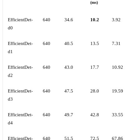
(ms)
EfficientDet-
640
34.6
10.2
3.92
d0
EfficientDet-
640
40.5
13.5
7.31
d1
EfficientDet-
640
43.0
17.7
10.92
d2
EfficientDet-
640
47.5
28.0
19.59
d3
EfficientDet-
640
49.7
42.8
33.55
d4
EfficientDet-
640
51.5
72.5
67.86