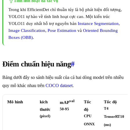
Tính linh hoạt đa tác vụ
Trong khi EfficientDet chỉ thuần túy là bộ phát hiện đối tượng,
YOLO11 tự hào về tính linh hoạt cực cao. Một kiến trúc
YOLO11 duy nhất hỗ trợ nguyên bản
Instance Segmentation
,
Image Classification
,
Pose Estimation
và
Oriented Bounding
Boxes (OBB)
.
Điểm chuẩn hiệu năng
#
Bảng dưới đây so sánh hiệu suất của cả hai dòng model trên nhiều
quy mô khác nhau trên
COCO dataset
.
val
Mô hình
kích
Tốc
Tốc độ
mAP
T4
thước
50-95
độ
(pixel)
CPU
TensorRT10
ONNX
(ms)