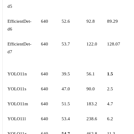
d5
EfficientDet-
640
52.6
92.8
89.29
d6
EfficientDet-
640
53.7
122.0
128.07
d7
YOLO11n
640
39.5
56.1
1.5
YOLO11s
640
47.0
90.0
2.5
YOLO11m
640
51.5
183.2
4.7
YOLO11l
640
53.4
238.6
6.2
YOLO11x
640
54.7
462.8
11.3