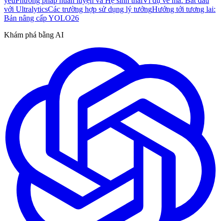
yếu
Phương pháp huấn luyện và Hệ sinh thái
Ví dụ về mã: Bắt đầu
với Ultralytics
Các trường hợp sử dụng lý tưởng
Hướng tới tương lai:
Bản nâng cấp YOLO26
Khám phá bằng AI