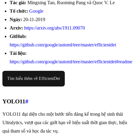
Tác giả:
Mingxing Tan, Ruoming Pang và Quoc V. Le
Tổ chức:
Google
Ngày:
20-11-2019
Arxiv:
https://arxiv.org/abs/1911.09070
GitHub:
https://github.com/google/automl/tree/master/efficientdet
Tài liệu:
https://github.com/google/automl/tree/master/efficientdet#readme
Tìm hiểu thêm về EfficientDet
YOLO11
#
YOLO11 đại diện cho một bước tiến đáng kể trong hệ sinh thái
Ultralytics, vượt qua các giới hạn về hiệu suất thời gian thực, hiệu
quả tham số và học đa tác vụ.