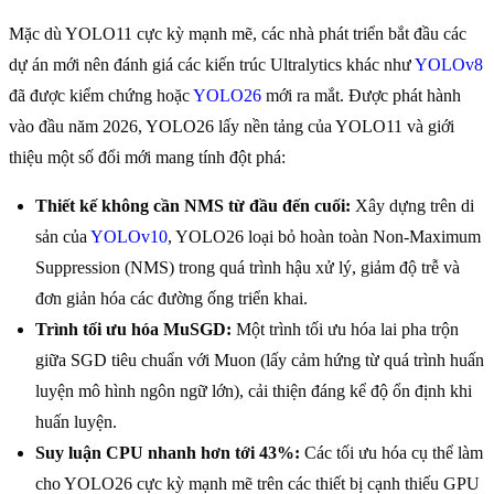
Mặc dù YOLO11 cực kỳ mạnh mẽ, các nhà phát triển bắt đầu các
dự án mới nên đánh giá các kiến trúc Ultralytics khác như
YOLOv8
đã được kiểm chứng hoặc
YOLO26
mới ra mắt. Được phát hành
vào đầu năm 2026, YOLO26 lấy nền tảng của YOLO11 và giới
thiệu một số đổi mới mang tính đột phá:
Thiết kế không cần NMS từ đầu đến cuối:
Xây dựng trên di
sản của
YOLOv10
, YOLO26 loại bỏ hoàn toàn Non-Maximum
Suppression (NMS) trong quá trình hậu xử lý, giảm độ trễ và
đơn giản hóa các đường ống triển khai.
Trình tối ưu hóa MuSGD:
Một trình tối ưu hóa lai pha trộn
giữa SGD tiêu chuẩn với Muon (lấy cảm hứng từ quá trình huấn
luyện mô hình ngôn ngữ lớn), cải thiện đáng kể độ ổn định khi
huấn luyện.
Suy luận CPU nhanh hơn tới 43%:
Các tối ưu hóa cụ thể làm
cho YOLO26 cực kỳ mạnh mẽ trên các thiết bị cạnh thiếu GPU