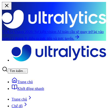
YOLO Vision 2026:
Sự kiện vision AI toàn cầu sẽ quay trở lại vào
ngày 13 tháng 9, diễn ra trực tiếp và trực tuyến.
Chuyển đến nội dung chính
Tìm kiếm...
Trang chủ
Khởi động nhanh
Trang chủ
Chế độ