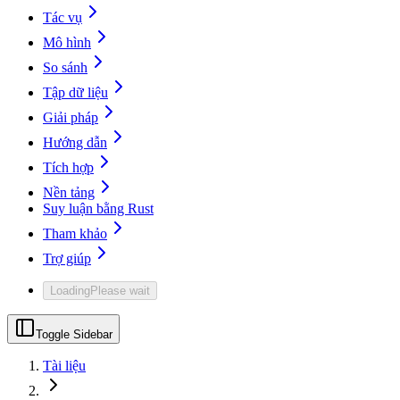
Tác vụ
Mô hình
So sánh
Tập dữ liệu
Giải pháp
Hướng dẫn
Tích hợp
Nền tảng
Suy luận bằng Rust
Tham khảo
Trợ giúp
Loading
Please wait
Toggle Sidebar
Tài liệu