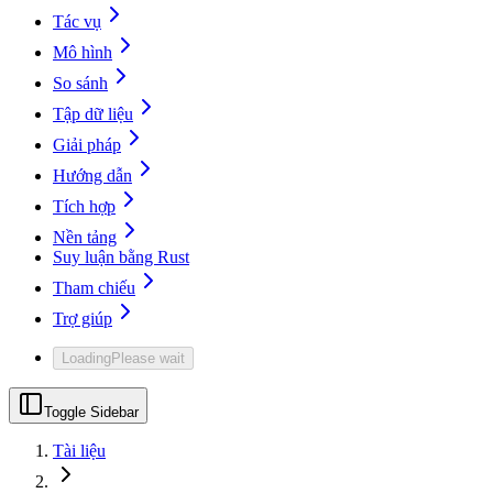
Tác vụ
Mô hình
So sánh
Tập dữ liệu
Giải pháp
Hướng dẫn
Tích hợp
Nền tảng
Suy luận bằng Rust
Tham chiếu
Trợ giúp
Loading
Please wait
Toggle Sidebar
Tài liệu