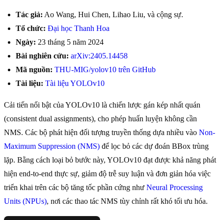
Tác giả:
Ao Wang, Hui Chen, Lihao Liu, và cộng sự.
Tổ chức:
Đại học Thanh Hoa
Ngày:
23 tháng 5 năm 2024
Bài nghiên cứu:
arXiv:2405.14458
Mã nguồn:
THU-MIG/yolov10 trên GitHub
Tài liệu:
Tài liệu YOLOv10
Cải tiến nổi bật của YOLOv10 là chiến lược gán kép nhất quán
(consistent dual assignments), cho phép huấn luyện không cần
NMS. Các bộ phát hiện đối tượng truyền thống dựa nhiều vào
Non-
Maximum Suppression (NMS)
để lọc bỏ các dự đoán BBox trùng
lặp. Bằng cách loại bỏ bước này, YOLOv10 đạt được khả năng phát
hiện end-to-end thực sự, giảm độ trễ suy luận và đơn giản hóa việc
triển khai trên các bộ tăng tốc phần cứng như
Neural Processing
Units (NPUs)
, nơi các thao tác NMS tùy chỉnh rất khó tối ưu hóa.