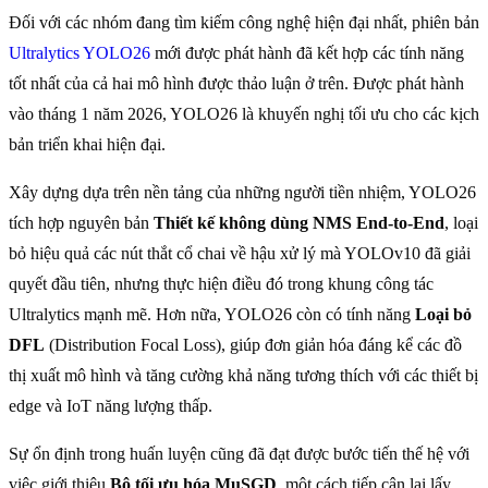
Đối với các nhóm đang tìm kiếm công nghệ hiện đại nhất, phiên bản
Ultralytics YOLO26
mới được phát hành đã kết hợp các tính năng
tốt nhất của cả hai mô hình được thảo luận ở trên. Được phát hành
vào tháng 1 năm 2026, YOLO26 là khuyến nghị tối ưu cho các kịch
bản triển khai hiện đại.
Xây dựng dựa trên nền tảng của những người tiền nhiệm, YOLO26
tích hợp nguyên bản
Thiết kế không dùng NMS End-to-End
, loại
bỏ hiệu quả các nút thắt cổ chai về hậu xử lý mà YOLOv10 đã giải
quyết đầu tiên, nhưng thực hiện điều đó trong khung công tác
Ultralytics mạnh mẽ. Hơn nữa, YOLO26 còn có tính năng
Loại bỏ
DFL
(Distribution Focal Loss), giúp đơn giản hóa đáng kể các đồ
thị xuất mô hình và tăng cường khả năng tương thích với các thiết bị
edge và IoT năng lượng thấp.
Sự ổn định trong huấn luyện cũng đã đạt được bước tiến thế hệ với
việc giới thiệu
Bộ tối ưu hóa MuSGD
, một cách tiếp cận lai lấy