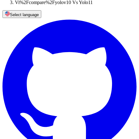
Vi%2Fcompare%2Fyolov10 Vs Yolo11
Select language