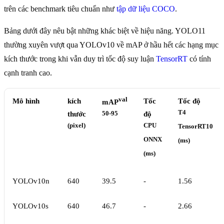
trên các benchmark tiêu chuẩn như
tập dữ liệu COCO
.
Bảng dưới đây nêu bật những khác biệt về hiệu năng. YOLO11
thường xuyên vượt qua YOLOv10 về mAP ở hầu hết các hạng mục
kích thước trong khi vẫn duy trì tốc độ suy luận
TensorRT
có tính
cạnh tranh cao.
val
Mô hình
kích
Tốc
Tốc độ
mAP
T4
thước
50-95
độ
(pixel)
CPU
TensorRT10
ONNX
(ms)
(ms)
YOLOv10n
640
39.5
-
1.56
YOLOv10s
640
46.7
-
2.66