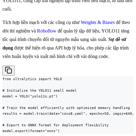
YOLO11, cung cấp trải nghiệm lập trình viên liền mạch, từ đầu đến
cuối.
Tích hợp liền mạch với các công cụ như
Weights & Biases
để theo
dõi thí nghiệm và
Roboflow
để quản lý tập dữ liệu, YOLO11 tăng
tốc quá trình chuyển đổi từ nguyên mẫu sang sản xuất.
Sự dễ sử
dụng
được thể hiện rõ qua API hợp lý hóa, cho phép các lập trình
viên huấn luyện và xuất mô hình chỉ với vài dòng code.
from ultralytics import YOLO

# Initialize the YOLO11 small model

model = YOLO("yolo11s.pt")

# Train the model efficiently with optimized memory handling

results = model.train(data="coco8.yaml", epochs=50, imgsz=640, 
# Export to ONNX format for deployment flexibility

model.export(format="onnx")