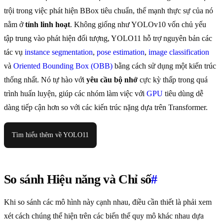
trội trong việc phát hiện BBox tiêu chuẩn, thế mạnh thực sự của nó
nằm ở
tính linh hoạt
. Không giống như YOLOv10 vốn chủ yếu
tập trung vào phát hiện đối tượng, YOLO11 hỗ trợ nguyên bản các
tác vụ
instance segmentation
,
pose estimation
,
image classification
và
Oriented Bounding Box (OBB)
bằng cách sử dụng một kiến trúc
thống nhất. Nó tự hào với
yêu cầu bộ nhớ
cực kỳ thấp trong quá
trình huấn luyện, giúp các nhóm làm việc với
GPU
tiêu dùng dễ
dàng tiếp cận hơn so với các kiến trúc nặng dựa trên Transformer.
Tìm hiểu thêm về YOLO11
So sánh Hiệu năng và Chỉ số
#
Khi so sánh các mô hình này cạnh nhau, điều cần thiết là phải xem
xét cách chúng thể hiện trên các biến thể quy mô khác nhau dựa