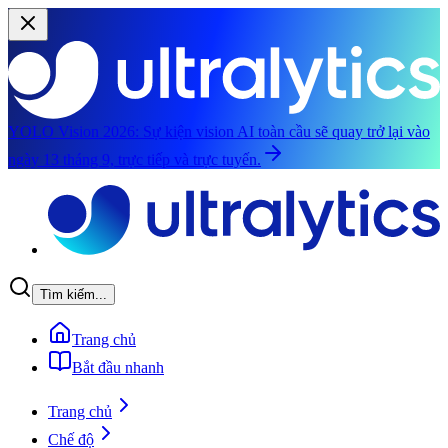
YOLO Vision 2026:
Sự kiện vision AI toàn cầu sẽ quay trở lại vào
ngày 13 tháng 9, trực tiếp và trực tuyến.
Chuyển đến nội dung chính
Tìm kiếm...
Trang chủ
Bắt đầu nhanh
Trang chủ
Chế độ