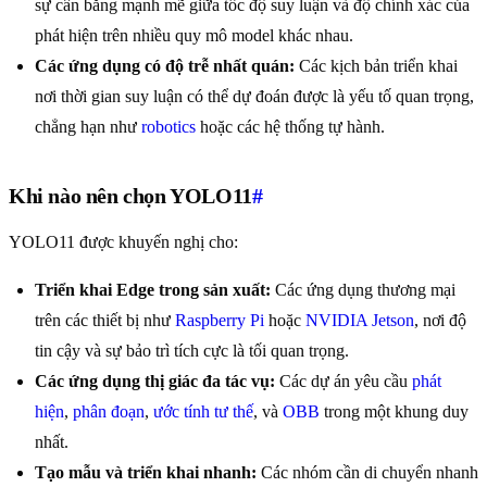
sự cân bằng mạnh mẽ giữa tốc độ suy luận và độ chính xác của
phát hiện trên nhiều quy mô model khác nhau.
Các ứng dụng có độ trễ nhất quán:
Các kịch bản triển khai
nơi thời gian suy luận có thể dự đoán được là yếu tố quan trọng,
chẳng hạn như
robotics
hoặc các hệ thống tự hành.
Khi nào nên chọn YOLO11
#
YOLO11 được khuyến nghị cho:
Triển khai Edge trong sản xuất:
Các ứng dụng thương mại
trên các thiết bị như
Raspberry Pi
hoặc
NVIDIA Jetson
, nơi độ
tin cậy và sự bảo trì tích cực là tối quan trọng.
Các ứng dụng thị giác đa tác vụ:
Các dự án yêu cầu
phát
hiện
,
phân đoạn
,
ước tính tư thế
, và
OBB
trong một khung duy
nhất.
Tạo mẫu và triển khai nhanh:
Các nhóm cần di chuyển nhanh