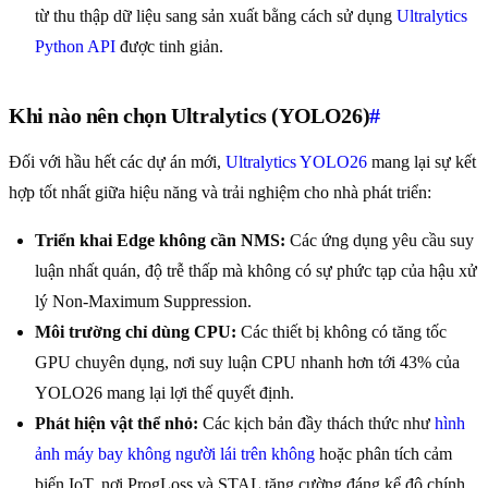
từ thu thập dữ liệu sang sản xuất bằng cách sử dụng
Ultralytics
Python API
được tinh giản.
Khi nào nên chọn Ultralytics (YOLO26)
#
Đối với hầu hết các dự án mới,
Ultralytics YOLO26
mang lại sự kết
hợp tốt nhất giữa hiệu năng và trải nghiệm cho nhà phát triển:
Triển khai Edge không cần NMS:
Các ứng dụng yêu cầu suy
luận nhất quán, độ trễ thấp mà không có sự phức tạp của hậu xử
lý Non-Maximum Suppression.
Môi trường chỉ dùng CPU:
Các thiết bị không có tăng tốc
GPU chuyên dụng, nơi suy luận CPU nhanh hơn tới 43% của
YOLO26 mang lại lợi thế quyết định.
Phát hiện vật thể nhỏ:
Các kịch bản đầy thách thức như
hình
ảnh máy bay không người lái trên không
hoặc phân tích cảm
biến IoT, nơi ProgLoss và STAL tăng cường đáng kể độ chính