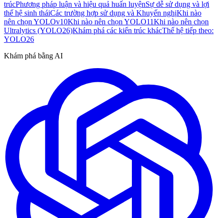
trúc
Phương pháp luận và hiệu quả huấn luyện
Sự dễ sử dụng và lợi
thế hệ sinh thái
Các trường hợp sử dụng và Khuyến nghị
Khi nào
nên chọn YOLOv10
Khi nào nên chọn YOLO11
Khi nào nên chọn
Ultralytics (YOLO26)
Khám phá các kiến trúc khác
Thế hệ tiếp theo:
YOLO26
Khám phá bằng AI