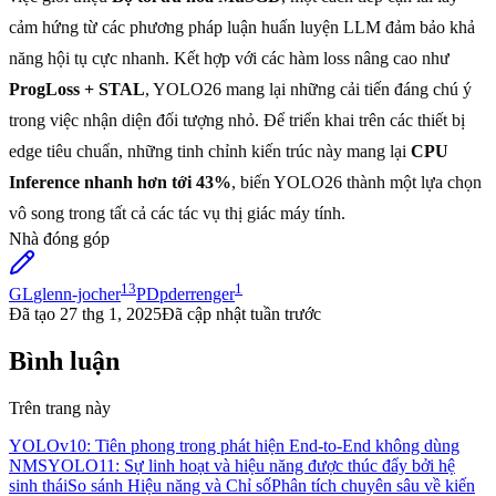
cảm hứng từ các phương pháp luận huấn luyện LLM đảm bảo khả
năng hội tụ cực nhanh. Kết hợp với các hàm loss nâng cao như
ProgLoss + STAL
, YOLO26 mang lại những cải tiến đáng chú ý
trong việc nhận diện đối tượng nhỏ. Để triển khai trên các thiết bị
edge tiêu chuẩn, những tinh chỉnh kiến trúc này mang lại
CPU
Inference nhanh hơn tới 43%
, biến YOLO26 thành một lựa chọn
vô song trong tất cả các tác vụ thị giác máy tính.
Nhà đóng góp
13
1
GL
glenn-jocher
PD
pderrenger
Đã tạo
27 thg 1, 2025
Đã cập nhật
tuần trước
Bình luận
Trên trang này
YOLOv10: Tiên phong trong phát hiện End-to-End không dùng
NMS
YOLO11: Sự linh hoạt và hiệu năng được thúc đẩy bởi hệ
sinh thái
So sánh Hiệu năng và Chỉ số
Phân tích chuyên sâu về kiến