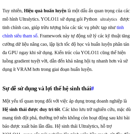
Tuy nhiên,
Hiệu quả huấn luyện
là một dấu ấn quan trọng của các
mô hình Ultralytics. YOLO11 sử dụng gói Python
được
ultralytics
tinh chỉnh cao, giúp trừu tượng hóa các tác vụ phức tạp như
tinh
chỉnh siêu tham số
. Framework này tự động xử lý các kỹ thuật tăng
cường dữ liệu nâng cao, lập lịch tốc độ học và huấn luyện phân tán
đa GPU ngay khi sử dụng. Kiến trúc của YOLO11 cũng thể hiện
luồng gradient tuyệt vời, dẫn đến khả năng hội tụ nhanh hơn và sử
dụng ít VRAM hơn trong giai đoạn huấn luyện.
Sự dễ sử dụng và lợi thế hệ sinh thái
#
Một yếu tố quan trọng đối với việc áp dụng trong doanh nghiệp là
Hệ sinh thái được duy trì tốt
. Các kho lưu trữ nghiên cứu, mặc dù
mang tính đột phá, thường trở nên không còn hoạt động sau khi bài
báo được xuất bản lần đầu. Hệ sinh thái Ultralytics, hỗ trợ