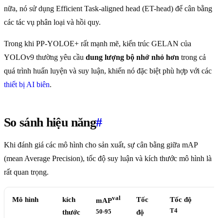
nữa, nó sử dụng Efficient Task-aligned head (ET-head) để cân bằng
các tác vụ phân loại và hồi quy.
Trong khi PP-YOLOE+ rất mạnh mẽ, kiến trúc GELAN của
YOLOv9 thường yêu cầu
dung lượng bộ nhớ nhỏ hơn
trong cả
quá trình huấn luyện và suy luận, khiến nó đặc biệt phù hợp với các
thiết bị AI biên
.
So sánh hiệu năng
#
Khi đánh giá các mô hình cho sản xuất, sự cân bằng giữa mAP
(mean Average Precision), tốc độ suy luận và kích thước mô hình là
rất quan trọng.
val
Mô hình
kích
Tốc
Tốc độ
mAP
T4
thước
50-95
độ