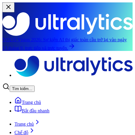
YOLO Vision 2026:
Sự kiện AI thị giác toàn cầu trở lại vào ngày
13 tháng 9, trực tiếp và trực tuyến.
Chuyển đến nội dung chính
Tìm kiếm...
Trang chủ
Bắt đầu nhanh
Trang chủ
Chế độ