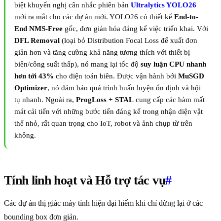
biệt khuyến nghị cân nhắc phiên bản
Ultralytics YOLO26
mới ra mắt cho các dự án mới. YOLO26 có thiết kế
End-to-
End NMS-Free
gốc, đơn giản hóa đáng kể việc triển khai. Với
DFL Removal
(loại bỏ Distribution Focal Loss để xuất đơn
giản hơn và tăng cường khả năng tương thích với thiết bị
biên/công suất thấp), nó mang lại tốc độ
suy luận CPU nhanh
hơn tới 43%
cho điện toán biên. Được vận hành bởi
MuSGD
Optimizer
, nó đảm bảo quá trình huấn luyện ổn định và hội
tụ nhanh. Ngoài ra,
ProgLoss + STAL
cung cấp các hàm mất
mát cải tiến với những bước tiến đáng kể trong nhận diện vật
thể nhỏ, rất quan trọng cho IoT, robot và ảnh chụp từ trên
không.
Tính linh hoạt và Hỗ trợ tác vụ
#
Các dự án thị giác máy tính hiện đại hiếm khi chỉ dừng lại ở các
bounding box đơn giản.