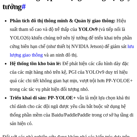
tưởng
#
Phân tích đô thị thông minh & Quản lý giao thông:
Hiệu
suất tham số cao và độ trễ thấp của
YOLOv9
(và tiếp nối là
YOLO26) khiến chúng trở nên lý tưởng để triển khai trên phần
cứng biên hạn chế (như thiết bị NVIDIA Jetson) để giám sát
lưu
lượng giao thông
và an ninh đô thị.
Hệ thống tồn kho bán lẻ:
Để phát hiện các cấu hình dày đặc
của các mặt hàng nhỏ trên kệ, PGI của YOLOv9 duy trì hiệu
quả các chi tiết không gian hạt mịn, vượt trội hơn PP-YOLOE+
trong các tác vụ phát hiện đối tượng nhỏ.
Triển khai di sản:
PP-YOLOE+
vẫn là một lựa chọn khả thi
chỉ dành cho các đội ngũ được yêu cầu bắt buộc sử dụng hệ
thống phần mềm của Baidu/PaddlePaddle trong cơ sở hạ tầng di
sản hiện có.
Đối với các nhà nghiên cứu đang khám phá các kiến trúc dựa trên