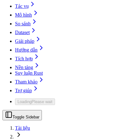
Tác vụ
Mô hình
So sánh
Dataset
Giải pháp
Hướng dẫn
Tích hợp
Nền tảng
Suy luận Rust
Tham khảo
Trợ giúp
Loading
Please wait
Toggle Sidebar
Tài liệu