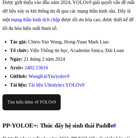
Được giới thiệu vào đầu năm 2024, YOLOv9 giải quyết vấn đề mất
dữ liệu xảy ra khi thông tin đi qua các mạng thần kinh sâu. Đây là
một
mạng thần kinh tích chập
được tối ưu hóa cao, được thiết kế để
tối đa hóa hiệu suất tham số.
Tác giả:
Chien-Yao Wang, Hong-Yuan Mark Liao
Tổ chức:
Viện Thông tin học, Academia Sinica, Đài Loan
Ngày:
21 tháng 2 năm 2024
Arxiv:
2402.13616
GitHub:
WongKinYiu/yolov9
Tài liệu:
Tài liệu Ultralytics YOLOv9
Tìm hiểu thêm về YOLOv9
PP-YOLOE+: Thúc đẩy hệ sinh thái Paddle
#