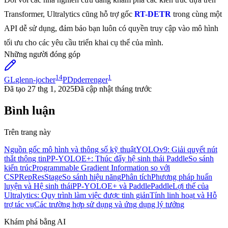
Transformer, Ultralytics cũng hỗ trợ gốc
RT-DETR
trong cùng một
API dễ sử dụng, đảm bảo bạn luôn có quyền truy cập vào mô hình
tối ưu cho các yêu cầu triển khai cụ thể của mình.
Những người đóng góp
14
1
GL
glenn-jocher
PD
pderrenger
Đã tạo
27 thg 1, 2025
Đã cập nhật
tháng trước
Bình luận
Trên trang này
Nguồn gốc mô hình và thông số kỹ thuật
YOLOv9: Giải quyết nút
thắt thông tin
PP-YOLOE+: Thúc đẩy hệ sinh thái Paddle
So sánh
kiến trúc
Programmable Gradient Information so với
CSPRepResStage
So sánh hiệu năng
Phân tích
Phương pháp huấn
luyện và Hệ sinh thái
PP-YOLOE+ và PaddlePaddle
Lợi thế của
Ultralytics: Quy trình làm việc được tinh giản
Tính linh hoạt và Hỗ
trợ tác vụ
Các trường hợp sử dụng và ứng dụng lý tưởng
Khám phá bằng AI