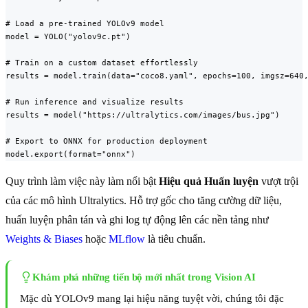
# Load a pre-trained YOLOv9 model

model = YOLO("yolov9c.pt")

# Train on a custom dataset effortlessly

results = model.train(data="coco8.yaml", epochs=100, imgsz=640,
# Run inference and visualize results

results = model("https://ultralytics.com/images/bus.jpg")

# Export to ONNX for production deployment

model.export(format="onnx")
Quy trình làm việc này làm nổi bật
Hiệu quả Huấn luyện
vượt trội
của các mô hình Ultralytics. Hỗ trợ gốc cho tăng cường dữ liệu,
huấn luyện phân tán và ghi log tự động lên các nền tảng như
Weights & Biases
hoặc
MLflow
là tiêu chuẩn.
Khám phá những tiến bộ mới nhất trong Vision AI
Mặc dù YOLOv9 mang lại hiệu năng tuyệt vời, chúng tôi đặc