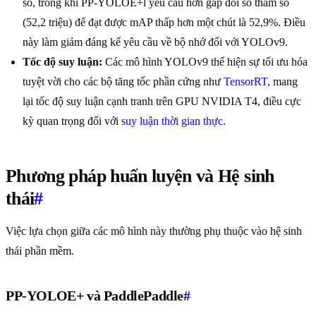
số, trong khi PP-YOLOE+l yêu cầu hơn gấp đôi số tham số
(52,2 triệu) để đạt được mAP thấp hơn một chút là 52,9%. Điều
này làm giảm đáng kể yêu cầu về bộ nhớ đối với YOLOv9.
Tốc độ suy luận:
Các mô hình YOLOv9 thể hiện sự tối ưu hóa
tuyệt vời cho các bộ tăng tốc phần cứng như
TensorRT
, mang
lại tốc độ suy luận cạnh tranh trên GPU NVIDIA T4, điều cực
kỳ quan trọng đối với
suy luận thời gian thực
.
Phương pháp huấn luyện và Hệ sinh
thái
#
Việc lựa chọn giữa các mô hình này thường phụ thuộc vào hệ sinh
thái phần mềm.
PP-YOLOE+ và PaddlePaddle
#