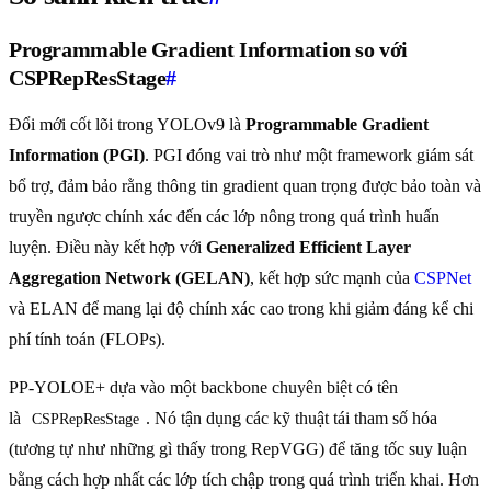
Programmable Gradient Information so với
CSPRepResStage
#
Đổi mới cốt lõi trong YOLOv9 là
Programmable Gradient
Information (PGI)
. PGI đóng vai trò như một framework giám sát
bổ trợ, đảm bảo rằng thông tin gradient quan trọng được bảo toàn và
truyền ngược chính xác đến các lớp nông trong quá trình huấn
luyện. Điều này kết hợp với
Generalized Efficient Layer
Aggregation Network (GELAN)
, kết hợp sức mạnh của
CSPNet
và ELAN để mang lại độ chính xác cao trong khi giảm đáng kể chi
phí tính toán (FLOPs).
PP-YOLOE+ dựa vào một backbone chuyên biệt có tên
là
. Nó tận dụng các kỹ thuật tái tham số hóa
CSPRepResStage
(tương tự như những gì thấy trong RepVGG) để tăng tốc suy luận
bằng cách hợp nhất các lớp tích chập trong quá trình triển khai. Hơn