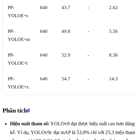
PP-
640
43.7
-
2.62
YOLOE+s
PP-
640
49.8
-
5.56
YOLOE+m
PP-
640
52.9
-
8.36
YOLOE+l
PP-
640
54.7
-
14.3
YOLOE+x
Phân tích
#
Hiệu suất tham số:
YOLOv9 đạt được hiệu suất cao hơn đáng
kể. Ví dụ, YOLOv9c đạt mAP là 53,0% chỉ với 25,3 triệu tham