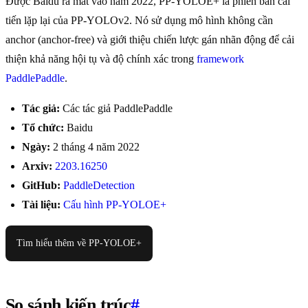
Được Baidu ra mắt vào năm 2022, PP-YOLOE+ là phiên bản cải
tiến lặp lại của PP-YOLOv2. Nó sử dụng mô hình không cần
anchor (anchor-free) và giới thiệu chiến lược gán nhãn động để cải
thiện khả năng hội tụ và độ chính xác trong
framework
PaddlePaddle
.
Tác giả:
Các tác giả PaddlePaddle
Tổ chức:
Baidu
Ngày:
2 tháng 4 năm 2022
Arxiv:
2203.16250
GitHub:
PaddleDetection
Tài liệu:
Cấu hình PP-YOLOE+
Tìm hiểu thêm về PP-YOLOE+
So sánh kiến trúc
#