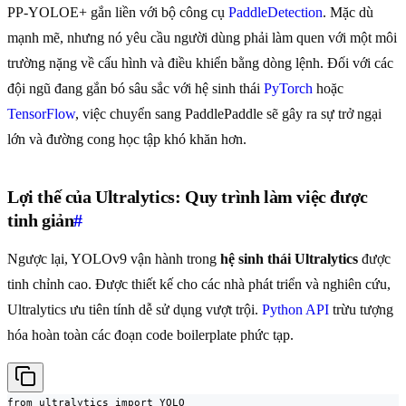
PP-YOLOE+ gắn liền với bộ công cụ
PaddleDetection
. Mặc dù
mạnh mẽ, nhưng nó yêu cầu người dùng phải làm quen với một môi
trường nặng về cấu hình và điều khiển bằng dòng lệnh. Đối với các
đội ngũ đang gắn bó sâu sắc với hệ sinh thái
PyTorch
hoặc
TensorFlow
, việc chuyển sang PaddlePaddle sẽ gây ra sự trở ngại
lớn và đường cong học tập khó khăn hơn.
Lợi thế của Ultralytics: Quy trình làm việc được
tinh giản
#
Ngược lại, YOLOv9 vận hành trong
hệ sinh thái Ultralytics
được
tinh chỉnh cao. Được thiết kế cho các nhà phát triển và nghiên cứu,
Ultralytics ưu tiên tính dễ sử dụng vượt trội.
Python API
trừu tượng
hóa hoàn toàn các đoạn code boilerplate phức tạp.
from ultralytics import YOLO
