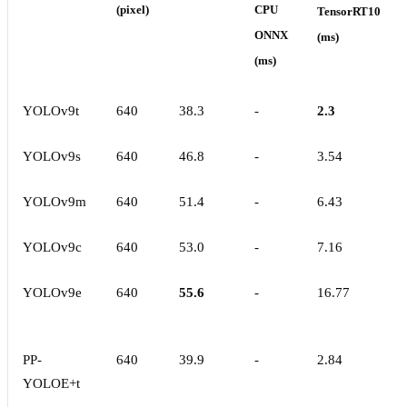
(pixel)
CPU
TensorRT10
ONNX
(ms)
(ms)
YOLOv9t
640
38.3
-
2.3
YOLOv9s
640
46.8
-
3.54
YOLOv9m
640
51.4
-
6.43
YOLOv9c
640
53.0
-
7.16
YOLOv9e
640
55.6
-
16.77
PP-
640
39.9
-
2.84
YOLOE+t