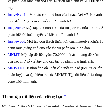
và phân loại hình ảnh với hơn 14 triệu hình ảnh và 20.000 danh
mục.
ImageNet-10
: Một tập con nhỏ hơn của ImageNet với 10 danh
mục để thử nghiệm và kiểm thử nhanh hơn.
Imagenette
: Một tập con nhỏ hơn của ImageNet chứa 10 lớp dễ
phân biệt để huấn luyện và kiểm thử nhanh hơn.
Imagewoof
: Một tập con thách thức hơn của ImageNet chứa 10
danh mục giống chó cho các tác vụ phân loại hình ảnh.
MNIST
: Một tập dữ liệu gồm 70.000 hình ảnh thang độ xám
của các chữ số viết tay cho các tác vụ phân loại hình ảnh.
MNIST160
: 8 hình ảnh đầu tiên của mỗi chữ số (0-9) từ cả tập
huấn luyện và tập kiểm tra của MNIST. Tập dữ liệu chứa tổng
cộng 160 hình ảnh.
Thêm tập dữ liệu của riêng bạn
#
Nếu bạn có tập dữ liệu của riêng mình và muốn sử dụng nó để huấn