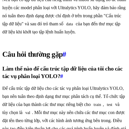
luyện các model phân loại với Ultralytics YOLO, hãy đảm bảo rằng
nó tuân theo định dạng được chỉ định ở trên trong phần "Cấu trúc
tập dữ liệu" và sau đó trỏ tham số
của bạn đến thư mục tập
data
dữ liệu khi khởi tạo tập lệnh huấn luyện.
Câu hỏi thường gặp
#
Làm thế nào để cấu trúc tập dữ liệu của tôi cho các
tác vụ phân loại YOLO?
#
Để cấu trúc tập dữ liệu cho các tác vụ phân loại Ultralytics YOLO,
bạn nên tuân theo định dạng thư mục phân tách cụ thể. Tổ chức tập
dữ liệu của bạn thành các thư mục riêng biệt cho
,
và
train
test
tùy chọn là
. Mỗi thư mục này nên chứa các thư mục con được
val
đặt tên theo từng lớp, với các hình ảnh tương ứng bên trong. Điều
này tạo điều kiện thuận lợi cho các quá trình huấn luyện và đánh giá