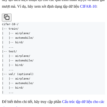
mượt mà. Ví dụ, hãy xem xét định dạng tập dữ liệu
CIFAR-10
:
cifar-10-/

|-- train/

|   |-- airplane/

|   |-- automobile/

|   |-- bird/

|   ...

|-- test/

|   |-- airplane/

|   |-- automobile/

|   |-- bird/

|   ...

|-- val/ (optional)

|   |-- airplane/

|   |-- automobile/

|   |-- bird/

|   ...
Để biết thêm chi tiết, hãy truy cập phần
Cấu trúc tập dữ liệu cho các