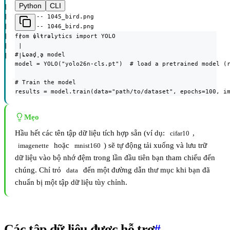
Python
CLI
|   |-- bird/

|   |   |-- 1045_bird.png

|   |   |-- 1046_bird.png

from ultralytics import YOLO

|   |   |-- ...

|   |

# Load a model

|   |-- ...
model = YOLO("yolo26n-cls.pt")  # load a pretrained model (r
# Train the model

results = model.train(data="path/to/dataset", epochs=100, i
Mẹo
Hầu hết các tên tập dữ liệu tích hợp sẵn (ví dụ:
,
cifar10
hoặc
) sẽ tự động tải xuống và lưu trữ
imagenette
mnist160
dữ liệu vào bộ nhớ đệm trong lần đầu tiên bạn tham chiếu đến
chúng. Chỉ trỏ
đến một đường dẫn thư mục khi bạn đã
data
chuẩn bị một tập dữ liệu tùy chỉnh.
Các tập dữ liệu được hỗ trợ
#