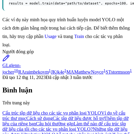
results = model.train(data="path/to/dataset", epochs=100, i
Các ví dụ này minh họa quy trình huấn luyện model YOLO một
cách đơn giản bằng một trong hai cách tiếp cận. Để biết thêm thông
tin, hãy truy cập phần
Usage
và trang
Train
cho các tác vụ phân
loại.
Người đóng góp
GL
glenn-
16
1
1
1
1
jocher
RA
raimbekovm
JK
jk4e
MA
MatthewNoyce
ST
stormsson
Đã tạo
12 thg 11, 2023
Đã cập nhật
3 tuần trước
Bình luận
Trên trang này
Cấu trúc tập dữ liệu cho các tác vụ phân loại YOLO
Ví dụ về cấu
trúc thư mục
Cách sử dụng
Các tập dữ liệu được hỗ trợ
Thêm tập dữ
liệu của riêng bạn
Câu hỏi thường gặp
Làm thế nào để cấu trúc tập
dữ liệu của tôi cho các tác vụ phân loại YOLO?
Những tập dữ liệu