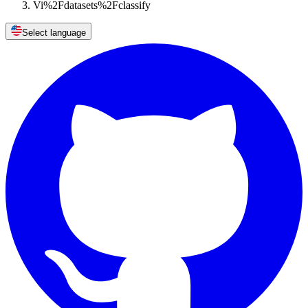
Vi%2Fdatasets%2Fclassify
Select language