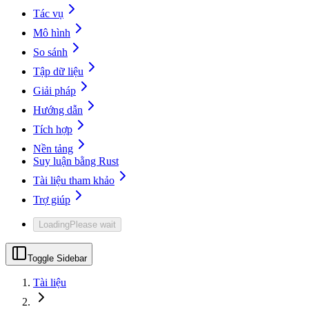
Tác vụ
Mô hình
So sánh
Tập dữ liệu
Giải pháp
Hướng dẫn
Tích hợp
Nền tảng
Suy luận bằng Rust
Tài liệu tham khảo
Trợ giúp
Loading
Please wait
Toggle Sidebar
Tài liệu