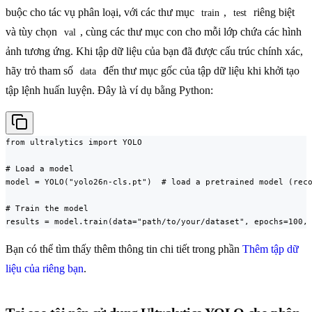
buộc cho tác vụ phân loại, với các thư mục
,
riêng biệt
train
test
và tùy chọn
, cùng các thư mục con cho mỗi lớp chứa các hình
val
ảnh tương ứng. Khi tập dữ liệu của bạn đã được cấu trúc chính xác,
hãy trỏ tham số
đến thư mục gốc của tập dữ liệu khi khởi tạo
data
tập lệnh huấn luyện. Đây là ví dụ bằng Python:
from ultralytics import YOLO

# Load a model

model = YOLO("yolo26n-cls.pt")  # load a pretrained model (reco
# Train the model

results = model.train(data="path/to/your/dataset", epochs=100,
Bạn có thể tìm thấy thêm thông tin chi tiết trong phần
Thêm tập dữ
liệu của riêng bạn
.