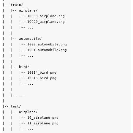
|-- train/

|   |-- airplane/

|   |   |-- 10008_airplane.png

|   |   |-- 10009_airplane.png

|   |   |-- ...

|   |

|   |-- automobile/

|   |   |-- 1000_automobile.png

|   |   |-- 1001_automobile.png

|   |   |-- ...

|   |

|   |-- bird/

|   |   |-- 10014_bird.png

|   |   |-- 10015_bird.png

|   |   |-- ...

|   |

|   |-- ...

|

|-- test/

|   |-- airplane/

|   |   |-- 10_airplane.png

|   |   |-- 11_airplane.png

|   |   |-- ...
