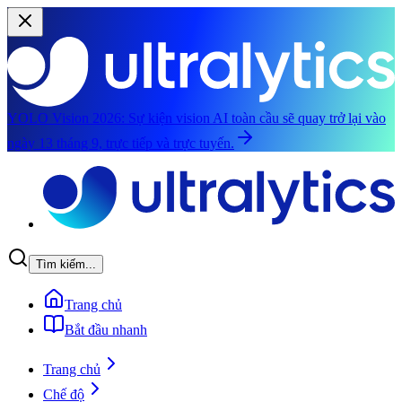
YOLO Vision 2026:
Sự kiện vision AI toàn cầu sẽ quay trở lại vào
ngày 13 tháng 9, trực tiếp và trực tuyến.
Chuyển đến nội dung chính
Tìm kiếm...
Trang chủ
Bắt đầu nhanh
Trang chủ
Chế độ