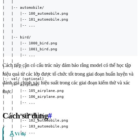
|   |

|   |-- automobile/

|   |   |-- 100_automobile.png

|   |   |-- 101_automobile.png

|   |   |-- ...

|   |

|   |-- bird/

|   |   |-- 1000_bird.png

|   |   |-- 1001_bird.png

|   |   |-- ...

|   |

Cách tiếp cận có cấu trúc này đảm bảo rằng model có thể học tập
|   |-- ...

|

hiệu quả từ các lớp được tổ chức tốt trong giai đoạn huấn luyện và
|-- val/ (optional)

đánh giá chính xác hiệu suất trong các giai đoạn kiểm thử và xác
|   |-- airplane/

|   |   |-- 105_airplane.png

thực.
|   |   |-- 106_airplane.png

|   |   |-- ...

|   |

Cách sử dụng
#
|   |-- automobile/

|   |   |-- 102_automobile.png

|   |   |-- 103_automobile.png

|   |   |-- ...

Ví dụ
|   |
