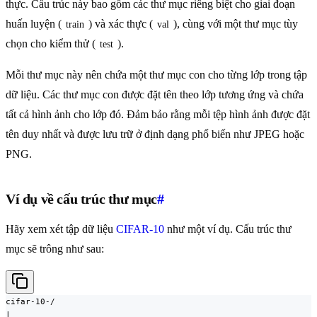
thực. Cấu trúc này bao gồm các thư mục riêng biệt cho giai đoạn
huấn luyện (
) và xác thực (
), cùng với một thư mục tùy
train
val
chọn cho kiểm thử (
).
test
Mỗi thư mục này nên chứa một thư mục con cho từng lớp trong tập
dữ liệu. Các thư mục con được đặt tên theo lớp tương ứng và chứa
tất cả hình ảnh cho lớp đó. Đảm bảo rằng mỗi tệp hình ảnh được đặt
tên duy nhất và được lưu trữ ở định dạng phổ biến như JPEG hoặc
PNG.
Ví dụ về cấu trúc thư mục
#
Hãy xem xét tập dữ liệu
CIFAR-10
như một ví dụ. Cấu trúc thư
mục sẽ trông như sau:
cifar-10-/

|
