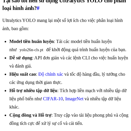
Tại sao tôi nên sử dụng Ultralytics YOLO cho phân
loại hình ảnh?
#
Ultralytics YOLO mang lại một số lợi ích cho việc phân loại hình
ảnh, bao gồm:
Model tiền huấn luyện
: Tải các model tiền huấn luyện
như
để khởi động quá trình huấn luyện của bạn.
yolo26n-cls.pt
Dễ sử dụng
: API đơn giản và các lệnh CLI cho việc huấn luyện
và đánh giá.
Hiệu suất cao
:
Độ chính xác
và tốc độ hàng đầu, lý tưởng cho
các ứng dụng thời gian thực.
Hỗ trợ nhiều tập dữ liệu
: Tích hợp liền mạch với nhiều tập dữ
liệu phổ biến như
CIFAR-10
,
ImageNet
và nhiều tập dữ liệu
khác.
Cộng đồng và Hỗ trợ
: Truy cập vào tài liệu phong phú và cộng
đồng tích cực để xử lý sự cố và cải tiến.