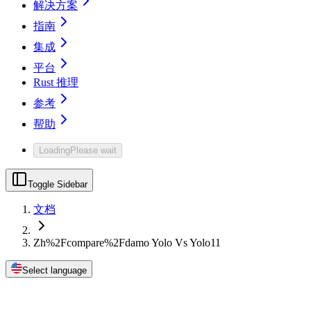
解决方案
指南
集成
平台
Rust 推理
参考
帮助
Loading
Please wait
Toggle Sidebar
文档
Zh%2Fcompare%2Fdamo Yolo Vs Yolo11
Select language