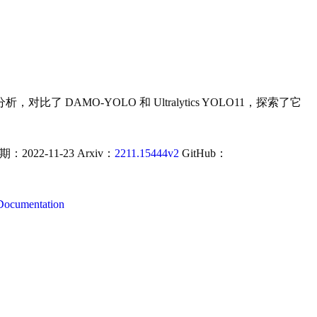
O-YOLO 和 Ultralytics YOLO11，探索了它
：2022-11-23 Arxiv：
2211.15444v2
GitHub：
ocumentation