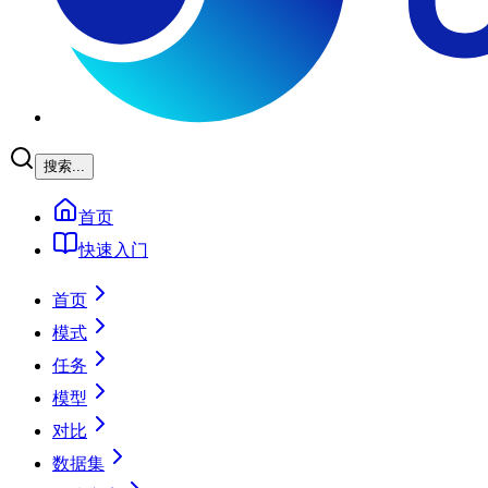
搜索...
首页
快速入门
首页
模式
任务
模型
对比
数据集