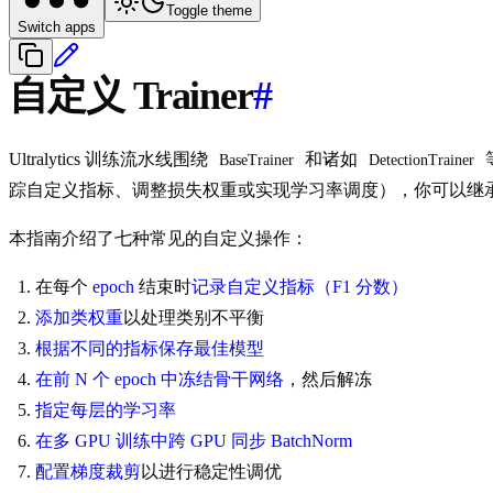
Toggle theme
Switch apps
自定义 Trainer
#
Ultralytics 训练流水线围绕
和诸如
BaseTrainer
DetectionTrainer
踪自定义指标、调整损失权重或实现学习率调度），你可以继
本指南介绍了七种常见的自定义操作：
在每个
epoch
结束时
记录自定义指标（F1 分数）
添加类权重
以处理类别不平衡
根据不同的指标保存最佳模型
在前 N 个 epoch 中冻结骨干网络
，然后解冻
指定每层的学习率
在多 GPU 训练中跨 GPU 同步 BatchNorm
配置梯度裁剪
以进行稳定性调优