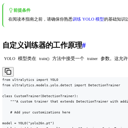
前提条件
在阅读本指南之前，请确保你熟悉
训练 YOLO 模型
的基础知识
自定义训练器的工作原理
#
模型类在
方法中接受一个
参数。这允许你
YOLO
train()
trainer
from ultralytics import YOLO

from ultralytics.models.yolo.detect import DetectionTrainer

class CustomTrainer(DetectionTrainer):

    """A custom trainer that extends DetectionTrainer with addi
    # Add your customizations here

model = YOLO("yolo26n.pt")
