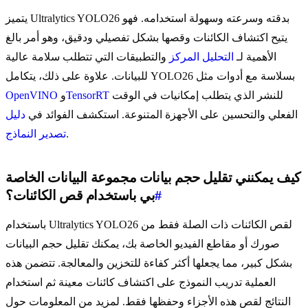
يتميز Ultralytics YOLO26 بدقته وسرعته وسهولة استخدامه. فهو
يتيح اكتشاف الكائنات وقصها بشكل تفصيلي ودقيق، وهو أمر بالغ
الأهمية لـ
التحليل المركز
والتطبيقات التي تتطلب سلامة عالية
للبيانات. علاوة على ذلك، يتكامل YOLO26 بسلاسة مع أدوات مثل
للنشر الذي يتطلب إمكانيات في الوقت
TensorRT
و
OpenVINO
الفعلي والتحسين على الأجهزة المتنوعة. استكشف الفوائد في
دليل
.
تصدير النماذج
كيف يمكنني تقليل حجم بيانات مجموعة البيانات الخاصة
#
بي باستخدام قص الكائنات؟
باستخدام Ultralytics YOLO26 لقص الكائنات ذات الصلة فقط من
صورك أو مقاطع الفيديو الخاصة بك، يمكنك تقليل حجم البيانات
بشكل كبير، مما يجعلها أكثر كفاءة للتخزين والمعالجة. تتضمن هذه
العملية تدريب النموذج على اكتشاف كائنات معينة ثم استخدام
النتائج لقص هذه الأجزاء وحفظها فقط. لمزيد من المعلومات حول