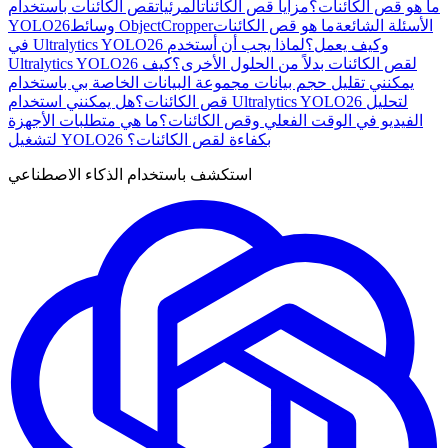
ما هو قص الكائنات؟
مزايا قص الكائنات
المرئيات
قص الكائنات باستخدام
الأسئلة الشائعة
ما هو قص الكائنات
وسائط ObjectCropper
YOLO26
في Ultralytics YOLO26 وكيف يعمل؟
لماذا يجب أن أستخدم
Ultralytics YOLO26 لقص الكائنات بدلاً من الحلول الأخرى؟
كيف
يمكنني تقليل حجم بيانات مجموعة البيانات الخاصة بي باستخدام
قص الكائنات؟
هل يمكنني استخدام Ultralytics YOLO26 لتحليل
الفيديو في الوقت الفعلي وقص الكائنات؟
ما هي متطلبات الأجهزة
لتشغيل YOLO26 بكفاءة لقص الكائنات؟
استكشف باستخدام الذكاء الاصطناعي