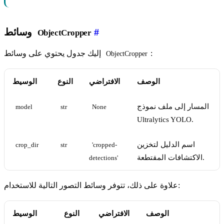
#
وسائط
ObjectCropper
:
إليك جدول يحتوي على وسائط
ObjectCropper
الوصف
الافتراضي
النوع
الوسيط
المسار إلى ملف نموذج
model
str
None
Ultralytics YOLO.
اسم الدليل لتخزين
crop_dir
str
'cropped-
الاكتشافات المقتطعة.
detections'
علاوة على ذلك، تتوفر وسائط التصور التالية للاستخدام:
الوصف
الافتراضي
النوع
الوسيط