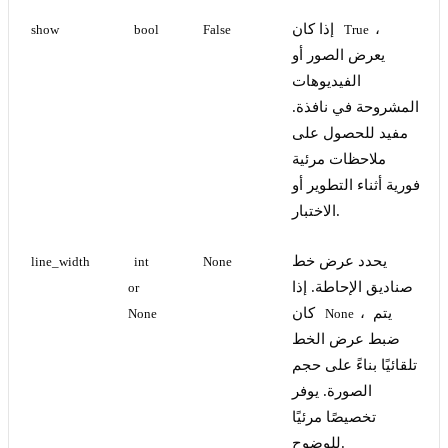
،
إذا كان
show
bool
False
True
يعرض الصور أو
الفيديوهات
المشروحة في نافذة.
مفيد للحصول على
ملاحظات مرئية
فورية أثناء التطوير أو
الاختبار.
يحدد عرض خط
line_width
int 
None
صناديق الإحاطة. إذا
or 
، يتم
كان
None
None
ضبط عرض الخط
تلقائيًا بناءً على حجم
الصورة. يوفر
تخصيصًا مرئيًا
للوضوح.