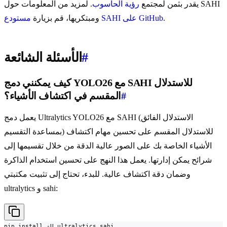
يقدر بثمن لمجتمع
رؤية الحاسوب
. لمزيد من المعلومات حول SAHI
.
مستودع SAHI على GitHub
ومبتكريها، قم بزيارة
#
الأسئلة الشائعة
كيف يمكنني دمج YOLO26 مع SAHI للاستدلال
#
المقسم في اكتشاف الأشياء؟
يعمل دمج Ultralytics YOLO26 مع SAHI (الاستدلال الفائق
بمساعدة التقسيم) للاستدلال المقسم على تحسين مهام اكتشاف
الأشياء الخاصة بك على الصور عالية الدقة من خلال تقسيمها إلى
شرائح يمكن إدارتها. يعمل هذا النهج على تحسين استخدام الذاكرة
وضمان دقة اكتشاف عالية. للبدء، تحتاج إلى تثبيت مكتبتي
ultralytics و sahi:
pip install -U ultralytics sahi