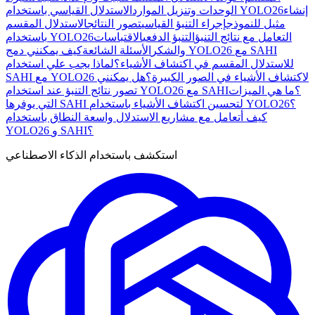
إنشاء
الاستدلال القياسي باستخدام YOLO26
الوحدات وتنزيل الموارد
مثيل للنموذج
إجراء التنبؤ القياسي
تصور النتائج
الاستدلال المقسم
التعامل مع نتائج التنبؤ
التنبؤ الدفعي
الاقتباسات
باستخدام YOLO26
والشكر
الأسئلة الشائعة
كيف يمكنني دمج YOLO26 مع SAHI
للاستدلال المقسم في اكتشاف الأشياء؟
لماذا يجب علي استخدام
SAHI مع YOLO26 لاكتشاف الأشياء في الصور الكبيرة؟
هل يمكنني
تصور نتائج التنبؤ عند استخدام YOLO26 مع SAHI؟
ما هي الميزات
التي يوفرها SAHI لتحسين اكتشاف الأشياء باستخدام YOLO26؟
كيف أتعامل مع مشاريع الاستدلال واسعة النطاق باستخدام
YOLO26 و SAHI؟
استكشف باستخدام الذكاء الاصطناعي