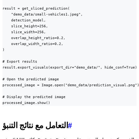
result = get_sliced_prediction(

    "demo_data/small-vehicles1.jpeg",

    detection_model,

    slice_height=256,

    slice_width=256,

    overlap_height_ratio=0.2,

    overlap_width_ratio=0.2,

)

# Export results

result.export_visuals(export_dir="demo_data/", hide_conf=True)

# Open the predicted image

processed_image = Image.open("demo_data/prediction_visual.png")
# Display the predicted image

processed_image.show()
#
التعامل مع نتائج التنبؤ