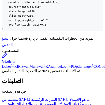
    model_confidence_threshold=0.4,

    source="path/to/dir",

    slice_height=256,

    slice_width=256,

    overlap_height_ratio=0.2,

    overlap_width_ratio=0.2,

)
لمزيد من الخطوات التفصيلية، تفضل بزيارة قسمنا حول
التنبؤ
.
الدفعي
المساهمون
GL
glenn-
13
8
1
1
jocher
RI
RizwanMunawar
RA
raimbekovm
PD
pderrenger
CO
Cod
تم الإنشاء
12 نوفمبر 2023
تم التحديث
الشهر الماضي
التعليقات
في هذه الصفحة
ما هو الاستدلال
الميزات الرئيسية لـ SAHI
مقدمة عن SAHI
المقسم؟
فوائد الاستدلال المقسم
التثبيت والإعداد
التثبيت
استيراد