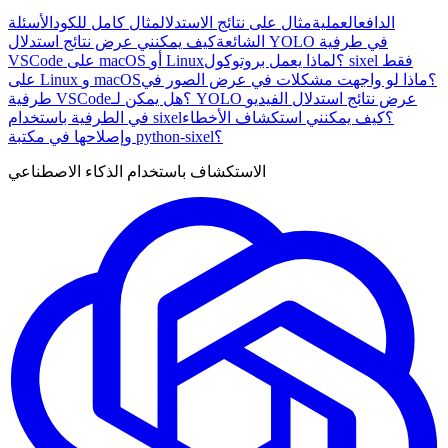
الدافع
العملية
مثال على نتائج الاستدلال
مثال كامل للكود
الأسئلة
الشائعة
كيف يمكنني عرض نتائج استدلال YOLO في طرفية
VSCode على macOS أو Linux؟
لماذا يعمل بروتوكول sixel فقط
على Linux و macOS؟
ماذا لو واجهت مشكلات في عرض الصور في
طرفية VSCode؟
هل يمكن لـ YOLO عرض نتائج استدلال الفيديو
في الطرفية باستخدام sixel؟
كيف يمكنني استكشاف الأخطاء
وإصلاحها في مكتبة python-sixel؟
الاستكشاف باستخدام الذكاء الاصطناعي