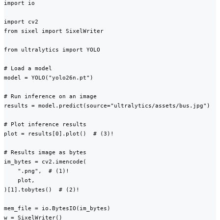
import io

import cv2

from sixel import SixelWriter

from ultralytics import YOLO

# Load a model

model = YOLO("yolo26n.pt")

# Run inference on an image

results = model.predict(source="ultralytics/assets/bus.jpg")

# Plot inference results

plot = results[0].plot()  # (3)!

# Results image as bytes

im_bytes = cv2.imencode(

    ".png",  # (1)!

    plot,

)[1].tobytes()  # (2)!

mem_file = io.BytesIO(im_bytes)

w = SixelWriter()
