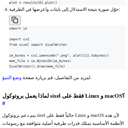
plot = results[0].plot()
حوّل صورة نتيجة الاستدلال إلى بايتات واعرضها في الطرفية:
import io

import cv2

from sixel import SixelWriter

im_bytes = cv2.imencode(".png", plot)[1].tobytes()

mem_file = io.BytesIO(im_bytes)

SixelWriter().draw(mem_file)
.
لمزيد من التفاصيل، قم بزيارة صفحة
وضع التنبؤ
لماذا يعمل بروتوكول sixel فقط على Linux و macOS؟
#
يتم دعم بروتوكول sixel حالياً فقط على Linux و macOS لأن هذه
الأنظمة الأساسية تمتلك قدرات طرفية أصلية متوافقة مع رسومات