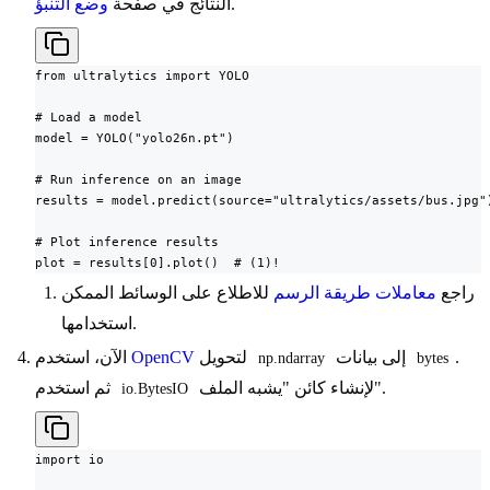
.
النتائج في صفحة
وضع التنبؤ
from ultralytics import YOLO

# Load a model

model = YOLO("yolo26n.pt")

# Run inference on an image

results = model.predict(source="ultralytics/assets/bus.jpg")
# Plot inference results

plot = results[0].plot()  # (1)!
راجع
معاملات طريقة الرسم
للاطلاع على الوسائط الممكن
استخدامها.
.
إلى بيانات
لتحويل
OpenCV
الآن، استخدم
np.ndarray
bytes
لإنشاء كائن "يشبه الملف".
ثم استخدم
io.BytesIO
import io
