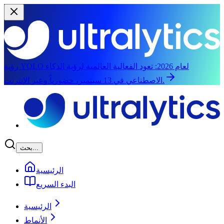
رؤية YOLO لعام 2026:
تعود الفعالية العالمية لرؤية الذكاء
الاصطناعي في 13 سبتمبر، حضورياً وعبر الإنترنت.
الانتقال إلى المحتوى الرئيسي
بحث...
الرئيسية
البدء السريع
الرئيسية
الأنماط