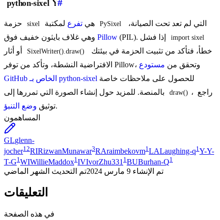
#
؟
python-sixel
التي لم تعد تحت الصيانة،
لمكتبة
هي
تفرع
حزمة
sixel
PySixel
(PIL). إذا فشل
Pillow
وهي غلاف بايثون خفيف فوق
import sixel
خطأ، فتأكد من تثبيت الحزمة في بيئتك
أو أثار
SixelWriter().draw()
الافتراضية النشطة، وتأكد من توفر Pillow، وتحقق من
مستودع
للحصول على ملاحظات خاصة
GitHub الخاص بـ python-sixel
، راجع
بالمنصة. للمزيد حول إنشاء الصورة التي تمررها إلى
draw()
.
توثيق
وضع التنبؤ
المساهمون
GL
glenn-
12
3
1
1
jocher
RI
RizwanMunawar
RA
raimbekovm
LA
Laughing-q
Y-
Y-
1
1
1
1
T-G
WI
WillieMaddox
IV
IvorZhu331
BU
Burhan-Q
تم الإنشاء
9 مارس 2024
تم التحديث
الشهر الماضي
التعليقات
في هذه الصفحة