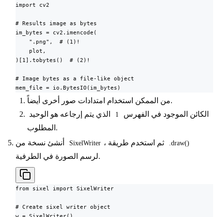
import cv2

# Results image as bytes

im_bytes = cv2.imencode(

    ".png",  # (1)!

    plot,

)[1].tobytes()  # (2)!

# Image bytes as a file-like object

mem_file = io.BytesIO(im_bytes)
من الممكن استخدام امتدادات صور أخرى أيضاً.
الكائن الموجود في الفهرس
الذي يتم إرجاعه هو الوحيد
1
المطلوب.
، ثم استخدم طريقة
أنشئ نسخة من
SixelWriter
.draw()
لرسم الصورة في الطرفية.
from sixel import SixelWriter

# Create sixel writer object

w = SixelWriter()
