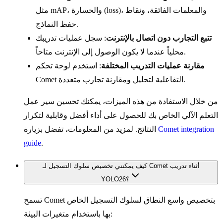
مثل mAP، والخسارة (loss)، والمعلمات الفائقة، ونقاط
حفظ النماذج.
تتبع التجارب دون اتصال بالإنترنت
: سجل عمليات تدريبك
محلياً عندما لا يكون الوصول إلى الإنترنت متاحاً.
مقارنة عمليات التدريب المختلفة
: استخدم لوحة تحكم
Comet التفاعلية لتحليل ومقارنة تجارب متعددة.
من خلال الاستفادة من هذه الميزات، يمكنك تحسين سير عمل
التعلم الآلي الخاص بك للحصول على أداء أفضل وقابلية لتكرار
Comet integration
النتائج. لمزيد من المعلومات، تفضل بزيارة
guide
.
كيف يمكنني تخصيص سلوك التسجيل لـ Comet أثناء تدريب
YOLO26؟
تسمح Comet بتخصيص واسع النطاق لسلوك التسجيل الخاص
بها باستخدام متغيرات البيئة: