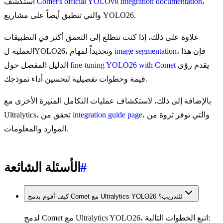
،
Comet's official YOLOv8 integration documentation
استكشف
والتي تنطبق أيضاً على مشاريع YOLO26.
علاوة على ذلك، إذا كنت تتطلع إلى التعمق أكثر في التطبيقات
، فإن هذا
image segmentation
العملية لYOLO26، وتحديداً لمهام
يقدم رؤى
fine-tuning YOLO26 with Comet
الدليل المفصل حول
قيمة وخطوات تفصيلية لتحسين أداء نموذجك.
بالإضافة إلى ذلك، لاستكشاف عمليات التكامل المثيرة الأخرى مع
، والتي توفر ثروة من
integration guide page
Ultralytics، تحقق من
الموارد والمعلومات.
#
الأسئلة الشائعة
كيف أقوم بدمج Comet مع Ultralytics YOLO26 للتدريب؟
لدمج Comet مع Ultralytics YOLO26، اتبع الخطوات التالية: