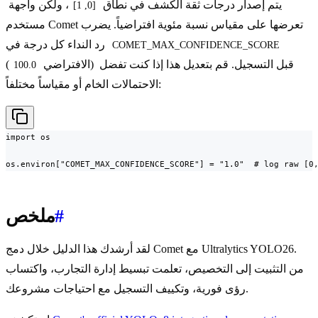
يتم إصدار درجات ثقة الكشف في نطاق
، ولكن واجهة
[0, 1]
مستخدم Comet تعرضها على مقياس نسبة مئوية افتراضياً. يضرب
رد النداء كل درجة في
COMET_MAX_CONFIDENCE_SCORE
) قبل التسجيل. قم بتعديل هذا إذا كنت تفضل
(الافتراضي
100.0
الاحتمالات الخام أو مقياساً مختلفاً:
import os

os.environ["COMET_MAX_CONFIDENCE_SCORE"] = "1.0"  # log raw [0
#
ملخص
لقد أرشدك هذا الدليل خلال دمج Comet مع Ultralytics YOLO26.
من التثبيت إلى التخصيص، تعلمت تبسيط إدارة التجارب، واكتساب
رؤى فورية، وتكييف التسجيل مع احتياجات مشروعك.