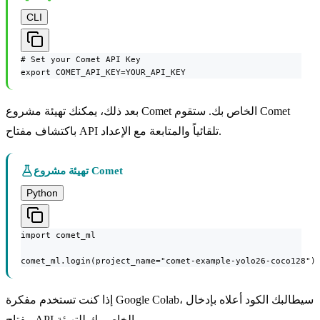
CLI
# Set your Comet API Key

export COMET_API_KEY=YOUR_API_KEY
بعد ذلك، يمكنك تهيئة مشروع Comet الخاص بك. ستقوم Comet
باكتشاف مفتاح API تلقائياً والمتابعة مع الإعداد.
تهيئة مشروع Comet
Python
import comet_ml

comet_ml.login(project_name="comet-example-yolo26-coco128")
إذا كنت تستخدم مفكرة Google Colab، سيطالبك الكود أعلاه بإدخال
مفتاح API الخاص بك للتهيئة.