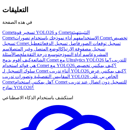
التعليقات
في هذه الصفحة
التثبيت
تهيئة
تسخير قوة YOLO26 و Comet
Comet
تخصيص
فهم أداء نموذجك باستخدام تصورات Comet
الاستخدام
Comet
تسجيل توقعات الصور
فاصل تسجيل الدفعات
تعطيل
تسجيل Comet
تسجيل مصفوفة الارتباك
الوضع المتصل وغير المتصل
اسم
المشروع
اسم أداة النموذج
توسيع درجة الثقة
ملخص
الأسئلة
كيف أقوم بدمج Comet مع Ultralytics YOLO26 للتدريب؟
ما
الشائعة
هي فوائد استخدام Comet مع YOLO26؟
كيف يمكنني تخصيص
سلوك التسجيل لـ Comet أثناء تدريب YOLO26؟
كيف يمكنني عرض
المقاييس التفصيلية وتصورات تدريب YOLO26 الخاص بي على
Comet؟
هل يمكنني استخدام Comet للتسجيل دون اتصال عند تدريب
نماذج YOLO26؟
استكشف باستخدام الذكاء الاصطناعي