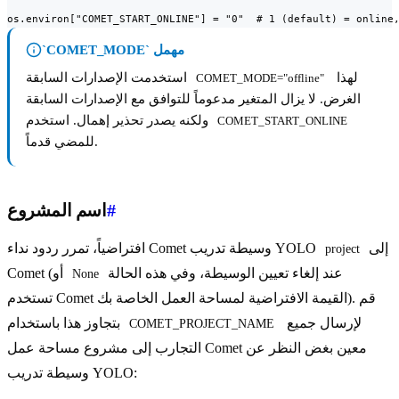
os.environ["COMET_START_ONLINE"] = "0"  # 1 (default) = online
`COMET_MODE` مهمل
لهذا
استخدمت الإصدارات السابقة
COMET_MODE="offline"
الغرض. لا يزال المتغير مدعوماً للتوافق مع الإصدارات السابقة
ولكنه يصدر تحذير إهمال. استخدم
COMET_START_ONLINE
للمضي قدماً.
#
اسم المشروع
إلى
افتراضياً، تمرر ردود نداء Comet وسيطة تدريب YOLO
project
عند إلغاء تعيين الوسيطة، وفي هذه الحالة
Comet (أو
None
تستخدم Comet القيمة الافتراضية لمساحة العمل الخاصة بك). قم
لإرسال جميع
بتجاوز هذا باستخدام
COMET_PROJECT_NAME
التجارب إلى مشروع مساحة عمل Comet معين بغض النظر عن
وسيطة تدريب YOLO: