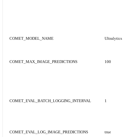
COMET_MODEL_NAME
Ultralytics
COMET_MAX_IMAGE_PREDICTIONS
100
د
COMET_EVAL_BATCH_LOGGING_INTERVAL
1
ق
COMET_EVAL_LOG_IMAGE_PREDICTIONS
true