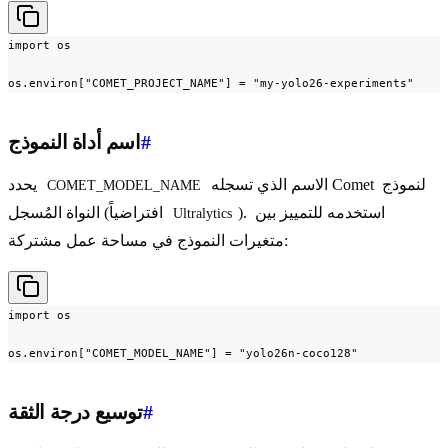
import os

os.environ["COMET_PROJECT_NAME"] = "my-yolo26-experiments"
#
اسم أداة النموذج
الاسم الذي تسجله Comet لنموذج
يحدد
COMET_MODEL_NAME
). استخدمه للتمييز بين
النواة المُسجل (افتراضياً
Ultralytics
متغيرات النموذج في مساحة عمل مشتركة:
import os

os.environ["COMET_MODEL_NAME"] = "yolo26n-coco128"
#
توسيع درجة الثقة