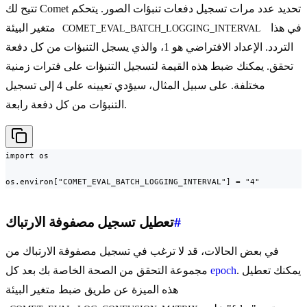
تتيح لك Comet تحديد عدد مرات تسجيل دفعات تنبؤات الصور. يتحكم
في هذا
متغير البيئة
COMET_EVAL_BATCH_LOGGING_INTERVAL
التردد. الإعداد الافتراضي هو 1، والذي يسجل التنبؤات من كل دفعة
تحقق. يمكنك ضبط هذه القيمة لتسجيل التنبؤات على فترات زمنية
مختلفة. على سبيل المثال، سيؤدي تعيينه على 4 إلى تسجيل
التنبؤات من كل دفعة رابعة.
import os

os.environ["COMET_EVAL_BATCH_LOGGING_INTERVAL"] = "4"
#
تعطيل تسجيل مصفوفة الارتباك
في بعض الحالات، قد لا ترغب في تسجيل مصفوفة الارتباك من
. يمكنك تعطيل
epoch
مجموعة التحقق من الصحة الخاصة بك بعد كل
هذه الميزة عن طريق ضبط متغير البيئة