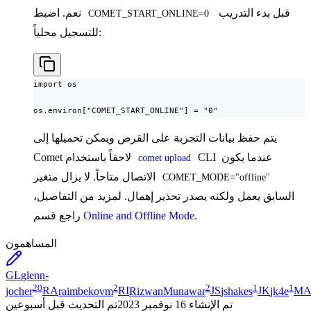
قبل بدء التدريب
نعم. اضبط
COMET_START_ONLINE=0
للتسجيل محلياً:
import os

os.environ["COMET_START_ONLINE"] = "0"
يتم حفظ بيانات التجربة على القرص ويمكن تحميلها إلى
CLI عندما يكون
Comet لاحقاً باستخدام
comet upload
الاتصال متاحاً. لا يزال متغير
COMET_MODE="offline"
السابق يعمل ولكنه يصدر تحذير إهمال. لمزيد من التفاصيل،
.
Online and Offline Mode
راجع قسم
المساهمون
GL
glenn-
20
2
2
1
1
jocher
RA
raimbekovm
RI
RizwanMunawar
JS
jshakes
JK
jk4e
M
تم الإنشاء
16 نوفمبر 2023
تم التحديث
قبل أسبوعين