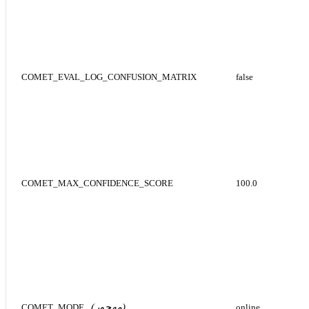
(
(
COMET_EVAL_LOG_CONFUSION_MATRIX
false
)
COMET_MAX_CONFIDENCE_SCORE
100.0
ة
بة
(مهجور)
COMET_MODE
online