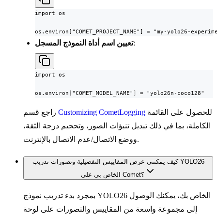
import os

os.environ["COMET_PROJECT_NAME"] = "my-yolo26-experim
:
تعيين اسم أداة النموذج المسجل
import os

os.environ["COMET_MODEL_NAME"] = "yolo26n-coco128"
للحصول على القائمة
Customizing CometLogging
راجع قسم
الكاملة، بما في ذلك تبديل تنبؤات الصور، وتحجيم درجة الثقة،
ووضع الاتصال/عدم الاتصال بالإنترنت.
كيف يمكنني عرض المقاييس التفصيلية وتصورات تدريب YOLO26
الخاص بي على Comet؟
بمجرد بدء تدريب نموذج YOLO26 الخاص بك، يمكنك الوصول
إلى مجموعة واسعة من المقاييس والتصورات على لوحة