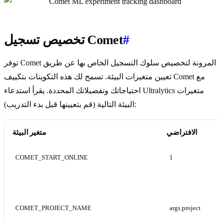
#
تخصيص تسجيل Comet
توفر Comet المرونة لتخصيص سلوك التسجيل الخاص بها عن طريق
تعيين متغيرات البيئة. تسمح لك هذه التكوينات بتكييف Comet مع
احتياجاتك وتفضيلاتك المحددة. يقرأ استدعاء Ultralytics متغيرات
البيئة التالية (قم بتعيينها قبل بدء التدريب):
الافتراضي
متغير البيئة
COMET_START_ONLINE
1
COMET_PROJECT_NAME
args.project
يه