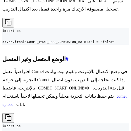
على "false". سيتم
COMET_EVAL_LOG_CONFUSION_MATRIX
تسجيل مصفوفة الارتباك مرة واحدة فقط، بعد اكتمال التدريب.
import os

os.environ["COMET_EVAL_LOG_CONFUSION_MATRIX"] = "false"
#
الوضع المتصل وغير المتصل
افتراضياً، تعمل Comet في وضع الاتصال بالإنترنت وتقوم ببث بيانات
التجربة إلى خوادم Comet. إذا كنت بحاجة إلى التدريب بدون اتصال
قبل بدء التدريب.
بالإنترنت، فاضبط
COMET_START_ONLINE=0
يتم حفظ بيانات التجربة محلياً ويمكن تحميلها لاحقاً باستخدام
comet 
CLI.
upload
import os
