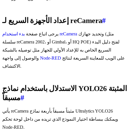
#
إعداد الأجهزة السريع لـ reCamera
وتحديد جهازك (مثل
بدء استخدام reCamera
يرجى اتباع صفحة
سلسلة reCamera 2002، أو Gimbal، أو HQ POE) لفتح دليل البدء
السريع الخاص به للإعداد الأولي للجهاز مثل توصيله بالشبكة
على الويب للمعاينة السريعة لنتائج
Node-RED
والوصول إلى واجهة
الاكتشاف.
الاستدلال باستخدام نماذج YOLO26 المثبتة
#
مسبقاً
يأتي reCamera مثبتاً مسبقاً بأربعة نماذج Ultralytics YOLO26
ويمكنك ببساطة اختيار النموذج الذي تريده من داخل لوحة تحكم
Node-RED.