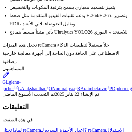
يتميز بتصميم معياري يسمح بترقية المكونات والتخصيص
يدعم تقنيات الفيديو المتقدمة مثل ضغط H.264/H.265، وتصوير
HDR، وتقليل الضوضاء ثلاثي الأبعاد
يأتي مثبتاً مسبقاً بنماذج Ultralytics YOLO26 للاستخدام الفوري
تجعل هذه الميزات reCamera حلاً مستقلاً لتطبيقات الذكاء
الاصطناعي على الحافة دون الحاجة إلى أجهزة معالجة خارجية
إضافية.
المساهمون
GL
glenn-
12
2
1
1
jocher
LA
lakshanthad
ON
onuralpszr
RA
raimbekovm
PD
pderreng
تم الإنشاء
22 يناير 2025
تم التحديث
الأسبوع الماضي
التعليقات
في هذه الصفحة
الاستدلال
إعداد الأجهزة السريع لـ reCamera
لماذا تختار reCamera؟