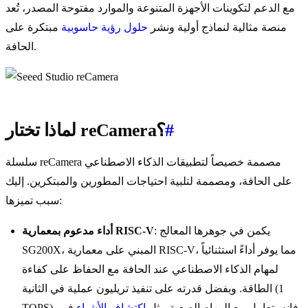
مع الدعم لتكوينات الأجهزة المتنوعة والموارد مفتوحة المصدر، تُعد
منصة مثالية لنماذج أولية ونشر
حلول
رؤية حاسوبية
مبتكرة على
الحافة.
#
لماذا تختار reCamera؟
سلسلة reCamera مصممة خصيصاً لتطبيقات الذكاء الاصطناعي
على الحافة، ومصممة لتلبية احتياجات المطورين والمبتكرين. إليك
سبب تميزها:
: يكمن في جوهرها المعالج
أداء مدعوم بمعمارية RISC-V
SG200X، المبني على معمارية RISC-V، مما يوفر أداءً استثنائياً
لمهام الذكاء الاصطناعي عند الحافة مع الحفاظ على كفاءة
الطاقة. وبفضل قدرته على تنفيذ تريليون عملية في الثانية (1
TOPS)، فإنه يتعامل مع المهام الصعبة مثل
اكتشاف الأشياء
في