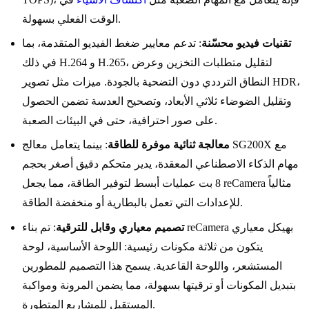
الوقت الفعلي بسهولة.
تقنيات فيديو محسّنة
: تدعم معايير ضغط الفيديو المتقدمة، بما
في ذلك H.264 و H.265، لتقليل متطلبات التخزين وعرض
النطاق الترددي دون التضحية بالجودة. ميزات مثل تصوير HDR،
وتقليل الضوضاء ثلاثي الأبعاد، وتصحيح العدسة تضمن الحصول
على صور احترافية، حتى في البيئات الصعبة.
معالجة ثنائية موفرة للطاقة
: بينما يتعامل معالج SG200X مع
مهام الذكاء الاصطناعي المعقدة، يدير متحكم دقيق أصغر بحجم
8 بت عمليات أبسط لتوفير الطاقة، مما يجعل reCamera مثالياً
للإعدادات التي تعمل بالبطارية أو منخفضة الطاقة.
تصميم معياري وقابل للترقية
: تم بناء reCamera بهيكل معياري
يتكون من ثلاثة مكونات رئيسية: اللوحة الأساسية، لوحة
المستشعر، واللوحة القاعدية. يسمح هذا التصميم للمطورين
بتبديل المكونات أو ترقيتها بسهولة، مما يضمن المرونة ومواكبة
المستقبل للمشاريع المتطورة.