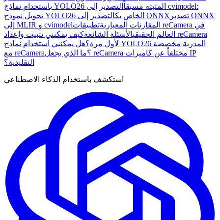
باستخدام نماذج YOLO26 المثبتة مسبقاً
التصدير إلى cvimodel:
تصدير ONNX
التصدير إلى ONNX
تحويل نموذج YOLO26 الخاص بك
المقارنات المعيارية
تطبيقات reCamera في
إلى MLIR و cvimodel
العالم الحقيقي
الأسئلة الشائعة
كيف يمكنني تثبيت وإعداد reCamera
لأول مرة؟
هل يمكنني استخدام نماذج YOLO26 المدربة مخصصة
مع reCamera؟
ما الذي يجعل reCamera مختلفاً عن كاميرات IP
التقليدية؟
استكشف باستخدام الذكاء الاصطناعي