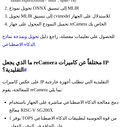
model.export(format="onnx", opset=14)
تحويل نموذج ONNX إلى تنسيق MLIR
تحويل MLIR إلى تنسيق cvimodel للاستدلال على الجهاز
تحميل النموذج المحول على جهاز reCamera الخاص بك
للحصول على تعليمات مفصلة، راجع دليل
تحويل ونمذجة نماذج
.
الذكاء الاصطناعي
ما الذي يجعل reCamera مختلفاً عن كاميرات IP
#
التقليدية؟
على عكس كاميرات IP التقليدية التي تتطلب أجهزة خارجية
للمعالجة، يقوم reCamera بما يلي:
دمج معالجة الذكاء الاصطناعي مباشرة على الجهاز باستخدام
معالج RISC-V SG200X
يوفر 1 TOPS من قوة الحوسبة لتطبيقات الذكاء الاصطناعي
على الحافة في الوقت الفعلي