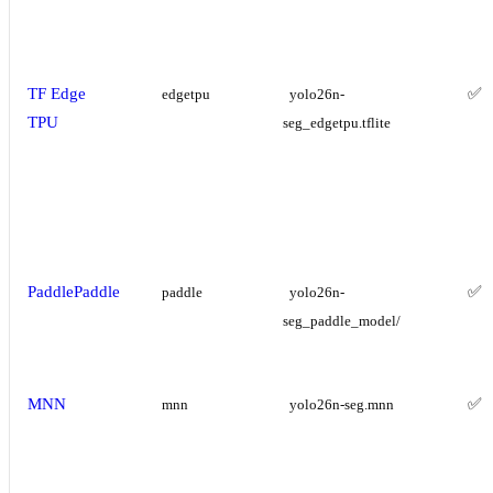
TF Edge
✅
edgetpu
yolo26n-
TPU
seg_edgetpu.tflite
PaddlePaddle
✅
paddle
yolo26n-
seg_paddle_model/
MNN
✅
mnn
yolo26n-seg.mnn