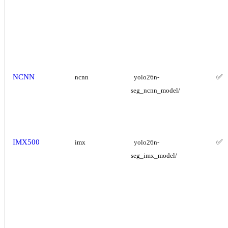
NCNN
✅
ncnn
yolo26n-
seg_ncnn_model/
IMX500
✅
imx
yolo26n-
seg_imx_model/