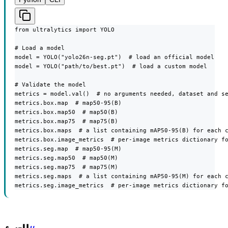
from ultralytics import YOLO

# Load a model

model = YOLO("yolo26n-seg.pt")  # load an official model

model = YOLO("path/to/best.pt")  # load a custom model

# Validate the model

metrics = model.val()  # no arguments needed, dataset and se
metrics.box.map  # map50-95(B)

metrics.box.map50  # map50(B)

metrics.box.map75  # map75(B)

metrics.box.maps  # a list containing mAP50-95(B) for each c
metrics.box.image_metrics  # per-image metrics dictionary fo
metrics.seg.map  # map50-95(M)

metrics.seg.map50  # map50(M)

metrics.seg.map75  # map75(M)

metrics.seg.maps  # a list containing mAP50-95(M) for each c
metrics.seg.image_metrics  # per-image metrics dictionary f