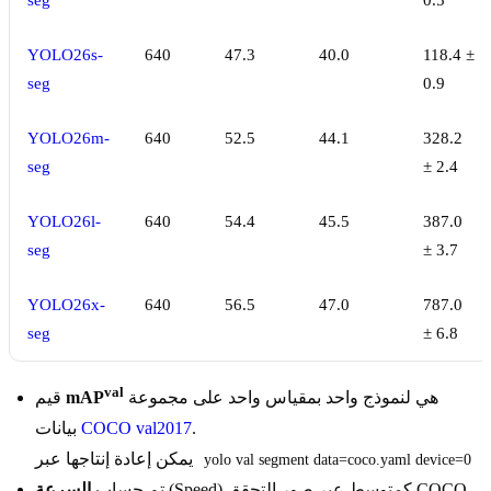
seg
0.5
YOLO26s-
640
47.3
40.0
118.4 ±
seg
0.9
YOLO26m-
640
52.5
44.1
328.2
seg
± 2.4
YOLO26l-
640
54.4
45.5
387.0
seg
± 3.7
YOLO26x-
640
56.5
47.0
787.0
seg
± 6.8
val
هي لنموذج واحد بمقياس واحد على مجموعة
mAP
قيم
.
COCO val2017
بيانات
يمكن إعادة إنتاجها عبر
yolo val segment data=coco.yaml device=0
(Speed) كمتوسط عبر صور التحقق COCO
تم حساب
السرعة