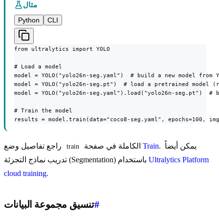
مثال
Python
CLI
from ultralytics import YOLO

# Load a model

model = YOLO("yolo26n-seg.yaml")  # build a new model from Y
model = YOLO("yolo26n-seg.pt")  # load a pretrained model (r
model = YOLO("yolo26n-seg.yaml").load("yolo26n-seg.pt")  # b
# Train the model

results = model.train(data="coco8-seg.yaml", epochs=100, im
. يمكن أيضاً
Train
الكاملة في صفحة
راجع تفاصيل وضع
train
Ultralytics Platform
تدريب نماذج التجزئة (Segmentation) باستخدام
cloud training
.
#
تنسيق مجموعة البيانات