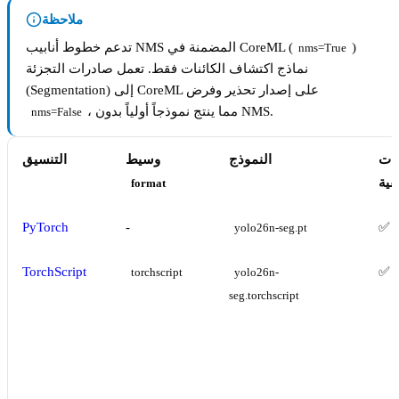
ملاحظة
)
تدعم خطوط أنابيب NMS المضمنة في CoreML (
nms=True
نماذج اكتشاف الكائنات فقط. تعمل صادرات التجزئة
(Segmentation) إلى CoreML على إصدار تحذير وفرض
، مما ينتج نموذجاً أولياً بدون NMS.
nms=False
نات
النموذج
وسيط
التنسيق
فية
format
PyTorch
-
✅
yolo26n-seg.pt
TorchScript
✅
torchscript
yolo26n-
seg.torchscript