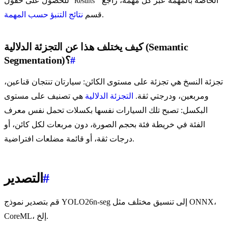
الخاصة بالمهمة عبر كل مهمة، راجع
للحصول على حقول
Results
.
قسم
نتائج التنبؤ حسب المهمة
كيف يختلف هذا عن التجزئة الدلالية (Semantic
#
Segmentation)؟
تجزئة النسخ هي تجزئة على مستوى الكائن: سيارتان تنتجان قناعين،
ومربعين، ودرجتي ثقة.
التجزئة الدلالية
هي تصنيف على مستوى
البكسل: تصبح تلك السيارات نفسها بكسلات تحمل نفس معرف
الفئة في خريطة فئة بحجم الصورة، دون مربعات لكل كائن، أو
درجات ثقة، أو قائمة مضلعات افتراضية.
#
التصدير
قم بتصدير نموذج YOLO26n-seg إلى تنسيق مختلف مثل ONNX،
CoreML، إلخ.