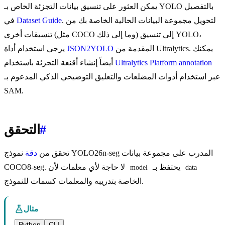
يمكن العثور على تنسيق بيانات التجزئة الخاص بـ YOLO بالتفصيل
. لتحويل مجموعة البيانات الحالية الخاصة بك من
Dataset Guide
في
تنسيقات أخرى (مثل COCO وما إلى ذلك) إلى تنسيق YOLO،
المقدمة من Ultralytics. يمكنك
JSON2YOLO
يرجى استخدام أداة
Ultralytics Platform annotation
أيضاً إنشاء أقنعة التجزئة باستخدام
عبر استخدام أدوات المضلعات والتعليق التوضيحي الذكي المدعوم بـ
SAM.
#
التحقق
تحقق من
دقة
نموذج YOLO26n-seg المدرب على مجموعة بيانات
يحتفظ بـ
COCO8-seg. لا حاجة لأي معلمات لأن
model
data
الخاصة بتدريبه والمعلمات كسمات للنموذج.
مثال
Python
CLI