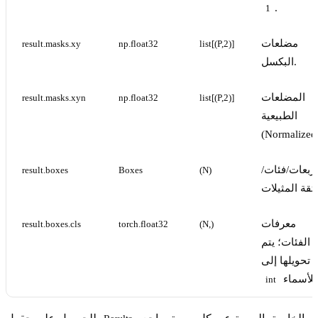
.
1
مضلعات
result.masks.xy
np.float32
list[(P,2)]
البكسل.
المضلعات
result.masks.xyn
np.float32
list[(P,2)]
الطبيعية
(Normalized
ربعات/فئات/
result.boxes
Boxes
(N)
ثقة المثيلات.
معرفات
result.boxes.cls
torch.float32
(N,)
الفئات؛ يتم
تحويلها إلى
ء.
int