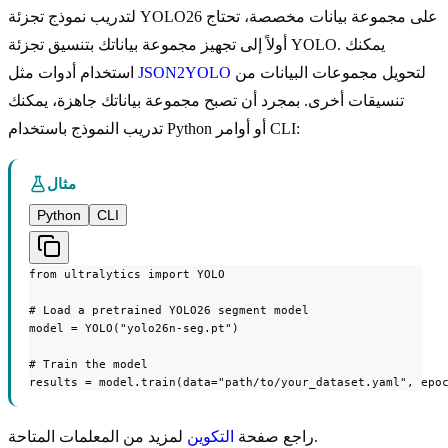
لتدريب نموذج تجزئة YOLO26 على مجموعة بيانات مخصصة، تحتاج
أولاً إلى تجهيز مجموعة بياناتك بتنسيق تجزئة YOLO. يمكنك
لتحويل مجموعات البيانات من
JSON2YOLO
استخدام أدوات مثل
تنسيقات أخرى. بمجرد أن تصبح مجموعة بياناتك جاهزة، يمكنك
تدريب النموذج باستخدام Python أو أوامر CLI:
مثال
Python
CLI
from ultralytics import YOLO

# Load a pretrained YOLO26 segment model

model = YOLO("yolo26n-seg.pt")

# Train the model

results = model.train(data="path/to/your_dataset.yaml", epo
لمزيد من المعلمات المتاحة.
راجع صفحة
التكوين