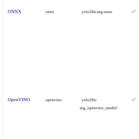
ONNX
✅
onnx
yolo26n-seg.onnx
OpenVINO
✅
openvino
yolo26n-
seg_openvino_model/