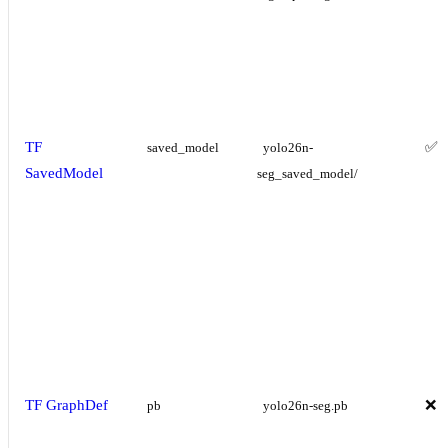
TF
✅
saved_model
yolo26n-
SavedModel
seg_saved_model/
TF GraphDef
❌
pb
yolo26n-seg.pb