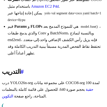
.
Amazon EC2 P4d
باستخدام مثيل
يمكن إعادة إنتاجها عبر
yolo val segment data=coco.yaml batch=1 
device=0|cpu
،
هي للنموذج المدمج بعد
FLOPs
و
Params
قيم
model.fuse()
والذي يدمج طبقات Conv و BatchNorm، وبالنسبة لنماذج
end2end، فإنه يزيل رأس الكشف الإضافي واحد-إلى-متعدد.
تحتفظ نقاط الفحص المدربة مسبقاً ببنية التدريب الكاملة وقد
تظهر أعداداً أعلى.
#
التدريب
درب YOLO26n-seg على مجموعة بيانات COCO8-seg لمدة 100
حقبة
بحجم صورة 640. للحصول على قائمة كاملة بالمعلمات
.
المتاحة، راجع صفحة
التكوين