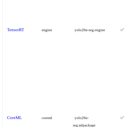
TensorRT
✅
engine
yolo26n-seg.engine
CoreML
✅
coreml
yolo26n-
seg.mlpackage