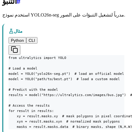
#
التنبؤ
استخدم نموذج YOLO26n-seg مدرباً لتشغيل التنبؤات على الصور.
مثال
Python
CLI
from ultralytics import YOLO

# Load a model

model = YOLO("yolo26n-seg.pt")  # load an official model

model = YOLO("path/to/best.pt")  # load a custom model

# Predict with the model

results = model("https://ultralytics.com/images/bus.jpg")  #
# Access the results

for result in results:

    xy = result.masks.xy  # mask polygons in pixel coordinat
    xyn = result.masks.xyn  # normalized mask polygons

    masks = result.masks.data  # binary masks, shape (N,H,W