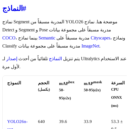
#
النماذج
نماذج Segment المدربة مسبقاً من YOLO26 موضحة هنا. نماذج
Detect و Segment و Pose مدربة مسبقاً على مجموعة بيانات
، ونماذج
Cityscapes
مدربة مسبقاً على
Semantic
، بينما نماذج
COCO
.
ImageNet
Classify مدربة مسبقاً على مجموعة بيانات
يتم تنزيل
النماذج
تلقائياً من أحدث
إصدار
لـ Ultralytics عند الاستخدام
لأول مرة.
box
mask
السرعة
الحجم
النموذج
mAP
mAP
CPU
(بكسل)
50-
50-95(e2e)
ONNX
95(e2e)
(ms)
YOLO26n-
640
39.6
33.9
53.3 ±