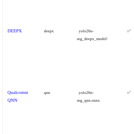
DEEPX
✅
deepx
yolo26n-
seg_deepx_model/
Qualcomm
✅
qnn
yolo26n-
QNN
seg_qnn.onnx