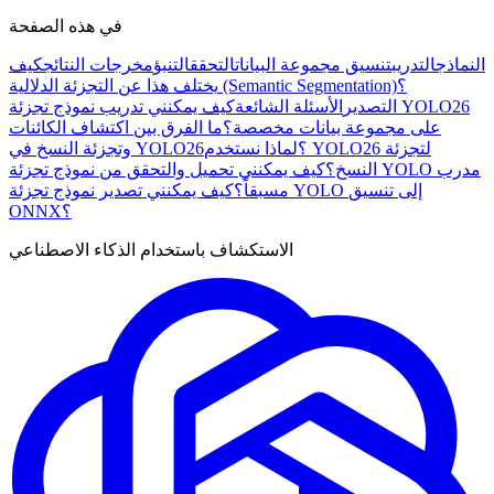
في هذه الصفحة
النماذج
التدريب
تنسيق مجموعة البيانات
التحقق
التنبؤ
مخرجات النتائج
كيف
يختلف هذا عن التجزئة الدلالية (Semantic Segmentation)؟
التصدير
الأسئلة الشائعة
كيف يمكنني تدريب نموذج تجزئة YOLO26
على مجموعة بيانات مخصصة؟
ما الفرق بين اكتشاف الكائنات
وتجزئة النسخ في YOLO26؟
لماذا نستخدم YOLO26 لتجزئة
النسخ؟
كيف يمكنني تحميل والتحقق من نموذج تجزئة YOLO مدرب
مسبقاً؟
كيف يمكنني تصدير نموذج تجزئة YOLO إلى تنسيق
ONNX؟
الاستكشاف باستخدام الذكاء الاصطناعي