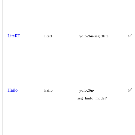
LiteRT
✅
litert
yolo26n-seg.tflite
Hailo
✅
hailo
yolo26n-
seg_hailo_model/