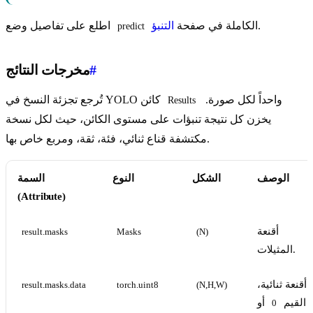
.
الكاملة في صفحة
التنبؤ
اطلع على تفاصيل وضع
predict
#
مخرجات النتائج
واحداً لكل صورة.
تُرجع تجزئة النسخ في YOLO كائن
Results
يخزن كل نتيجة تنبؤات على مستوى الكائن، حيث لكل نسخة
مكتشفة قناع ثنائي، فئة، ثقة، ومربع خاص بها.
الوصف
الشكل
النوع
السمة
(Attribute)
أقنعة
result.masks
Masks
(N)
المثيلات.
أقنعة ثنائية،
result.masks.data
torch.uint8
(N,H,W)
القيم
أو
0